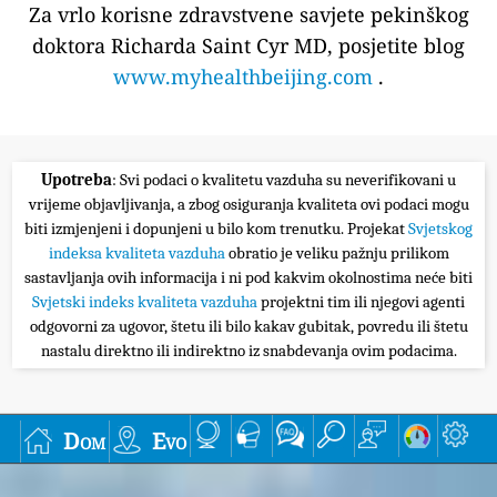
Za vrlo korisne zdravstvene savjete pekinškog
doktora Richarda Saint Cyr MD, posjetite blog
www.myhealthbeijing.com
.
Upotreba
: Svi podaci o kvalitetu vazduha su neverifikovani u
vrijeme objavljivanja, a zbog osiguranja kvaliteta ovi podaci mogu
biti izmjenjeni i dopunjeni u bilo kom trenutku. Projekat
Svjetskog
indeksa kvaliteta vazduha
obratio je veliku pažnju prilikom
sastavljanja ovih informacija i ni pod kakvim okolnostima neće biti
Svjetski indeks kvaliteta vazduha
projektni tim ili njegovi agenti
odgovorni za ugovor, štetu ili bilo kakav gubitak, povredu ili štetu
nastalu direktno ili indirektno iz snabdevanja ovim podacima.
Dom
Evo