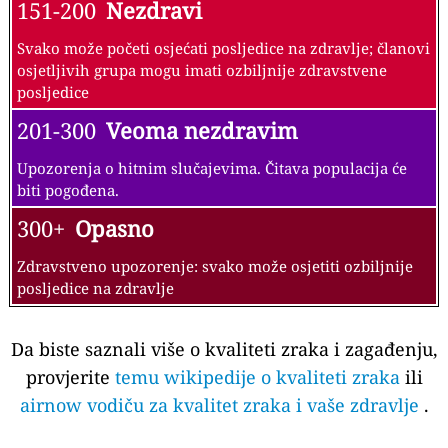
151-200
Nezdravi
Svako može početi osjećati posljedice na zdravlje; članovi
osjetljivih grupa mogu imati ozbiljnije zdravstvene
posljedice
201-300
Veoma nezdravim
Upozorenja o hitnim slučajevima. Čitava populacija će
biti pogođena.
300+
Opasno
Zdravstveno upozorenje: svako može osjetiti ozbiljnije
posljedice na zdravlje
Da biste saznali više o kvaliteti zraka i zagađenju,
provjerite
temu wikipedije o kvaliteti zraka
ili
airnow vodiču za kvalitet zraka i vaše zdravlje
.