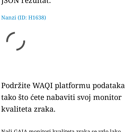
JSON rezultat:
Nanzi (ID: H1638)
Podržite WAQI platformu podataka
tako što ćete nabaviti svoj monitor
kvaliteta zraka.
Naši GAIA monitori kvaliteta zraka se vrlo lako