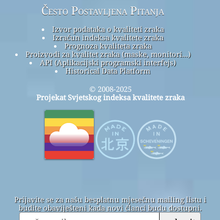
Često Postavljena Pitanja
Izvor podataka o kvaliteti zraka
Izračun indeksa kvalitete zraka
Prognoza kvaliteta zraka
Proizvodi za kvalitet zraka (maske, monitori...)
API (Aplikacijski programski interfejs)
Historical Data Platform
© 2008-2025
Projekat Svjetskog indeksa kvalitete zraka
Prijavite se za našu besplatnu mjesečnu mailing listu i
budite obaviješteni kada novi članci budu dostupni.