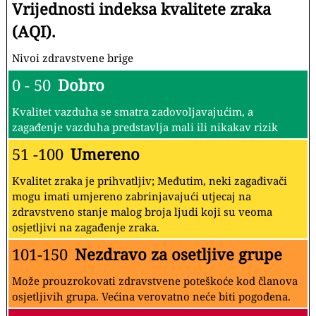
Vrijednosti indeksa kvalitete zraka
(AQI).
Nivoi zdravstvene brige
0 - 50
Dobro
Kvalitet vazduha se smatra zadovoljavajućim, a
zagađenje vazduha predstavlja mali ili nikakav rizik
51 -100
Umereno
Kvalitet zraka je prihvatljiv; Međutim, neki zagađivači
mogu imati umjereno zabrinjavajući utjecaj na
zdravstveno stanje malog broja ljudi koji su veoma
osjetljivi na zagađenje zraka.
101-150
Nezdravo za osetljive grupe
Može prouzrokovati zdravstvene poteškoće kod članova
osjetljivih grupa. Većina verovatno neće biti pogođena.