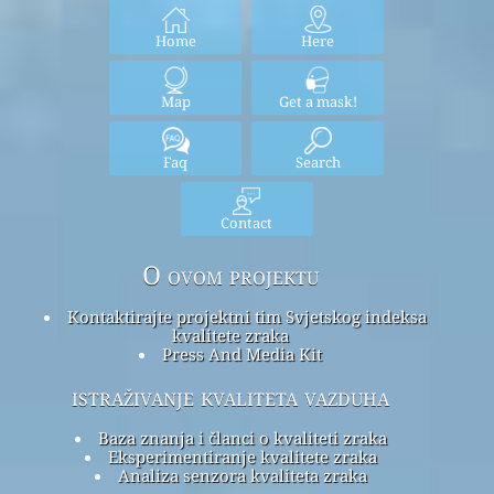
Home
Here
Map
Get a mask!
Faq
Search
Contact
O ovom projektu
Kontaktirajte projektni tim Svjetskog indeksa
kvalitete zraka
Press And Media Kit
istraživanje kvaliteta vazduha
Baza znanja i članci o kvaliteti zraka
Eksperimentiranje kvalitete zraka
Analiza senzora kvaliteta zraka