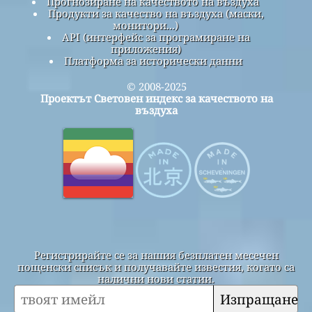
Прогнозиране на качеството на въздуха
Продукти за качество на въздуха (маски,
монитори...)
API (интерфейс за програмиране на
приложения)
Платформа за исторически данни
© 2008-2025
Проектът Световен индекс за качеството на
въздуха
Регистрирайте се за нашия безплатен месечен
пощенски списък и получавайте известия, когато са
налични нови статии.
Изпращане