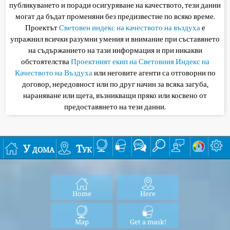
публикуването и поради осигуряване на качеството, тези данни
могат да бъдат променяни без предизвестие по всяко време.
Проектът
Световен индекс на качеството на въздуха
е
упражнил всички разумни умения и внимание при съставянето
на съдържанието на тази информация и при никакви
обстоятелства
Проектният екип на Световния Индекс на
Качеството на Въздуха
или неговите агенти са отговорни по
договор, нередовност или по друг начин за всяка загуба,
нараняване или щета, възникващи пряко или косвено от
предоставянето на тези данни.
У дома
Тук
Home
Here
Map
Get a mask!