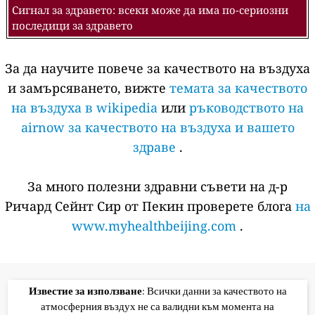
Сигнал за здравето: всеки може да има по-сериозни
последици за здравето
За да научите повече за качеството на въздуха
и замърсяването, вижте
темата за качеството
на въздуха в wikipedia
или
ръководството на
airnow за качеството на въздуха и вашето
здраве
.
За много полезни здравни съвети на д-р
Ричард Сейнт Сир от Пекин проверете блога
на
www.myhealthbeijing.com
.
Известие за използване
: Всички данни за качеството на
атмосферния въздух не са валидни към момента на