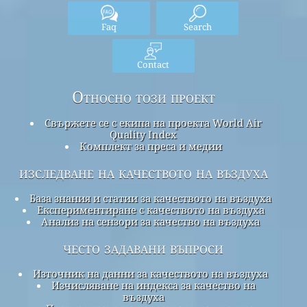
Faq
Search
Contact
Относно този проект
Свържете се с екипа на проекта World Air
Quality Index
Комплект за преса и медии
изследване на качеството на въздуха
База знания и статии за качеството на въздуха
Експериментиране с качеството на въздуха
Анализ на сензори за качество на въздуха
често задавани въпроси
Източник на данни за качеството на въздуха
Изчисляване на индекса за качество на
въздуха