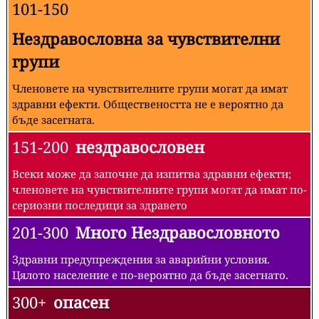
101-150
Нездравословна за чувствителни
групи
Членовете на чувствителните групи могат да имат
здравни ефекти. Обществеността не е вероятно да
бъде засегната.
151-200
нездравословен
Всеки може да започне да изпитва здравни ефекти;
членовете на чувствителните групи могат да имат по-
сериозни последици за здравето
201-300
Много Нездравословното
Здравни предупреждения за аварийни условия.
Цялото население е по-вероятно да бъде засегнато.
300+
опасен