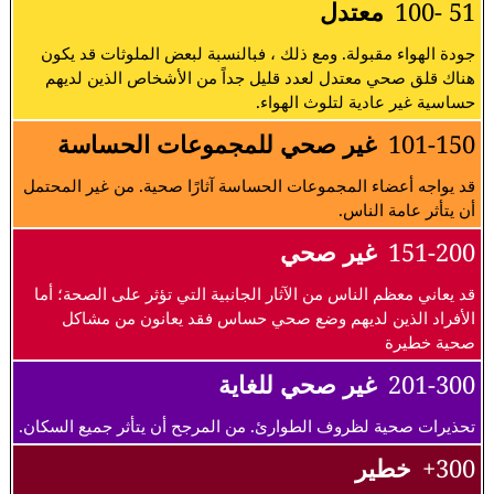
51 -100
معتدل
جودة الهواء مقبولة. ومع ذلك ، فبالنسبة لبعض الملوثات قد يكون
هناك قلق صحي معتدل لعدد قليل جداً من الأشخاص الذين لديهم
حساسية غير عادية لتلوث الهواء.
101-150
غير صحي للمجموعات الحساسة
قد يواجه أعضاء المجموعات الحساسة آثارًا صحية. من غير المحتمل
أن يتأثر عامة الناس.
151-200
غير صحي
قد يعاني معظم الناس من الآثار الجانبية التي تؤثر على الصحة؛ أما
الأفراد الذين لديهم وضع صحي حساس فقد يعانون من مشاكل
صحية خطيرة
201-300
غير صحي للغاية
تحذيرات صحية لظروف الطوارئ. من المرجح أن يتأثر جميع السكان.
300+
خطير