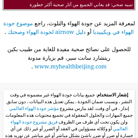
تنبيه صحي: قد يعاني الجميع من آثار صحية أكثر خطورة
لمعرفة المزيد عن جودة الهواء والتلوث، راجع
موضوع جودة
الهواء في ويكيبيديا
أو
دليل airnow لجودة الهواء وصحتك
.
للحصول على نصائح صحية مفيدة للغاية من طبيب بكين
ريتشارد سانت سير، قم بزيارة مدونة
.
www.myhealthbeijing.com
إشعار الاستخدام
: جميع بيانات جودة الهواء غير مضمونة في وقت
النشر ، وبسبب ضمان الجودة ، يمكن تعديل هذه البيانات ، دون سابق
إنذار ، في أي وقت. لقد مارس مشروع
مؤشر جودة الهواء العالمي
جميع المهارات والحلول المعقولة في تجميع محتويات هذه المعلومات
ولن يكون تحت أي ظرف من الظروف
فريق مشروع جودة الهواء
العالمي
أو وكلائه مسؤولين في العقد أو الضرر أو غير ذلك عن أي
خسارة أو ضرر أو ضرر ناشئ بشكل مباشر أو غير مباشر عن توريد هذه