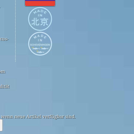
.
cus-
com
lität
, wenn neue Artikel verfügbar sind.