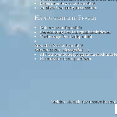
Experimente zur Luftqualität
Analyse Von Luftgütesensoren
Häufig gestellte Fragen
Daten zur Luftqualität
Berechnung Des Luftqualitätsindexes
Vorhersage Der Luftqualität
Produkte Zur Luftqualität
(Atemmasken, Messgeräte ...)
API (Anwendungsprogrammierschnittste
Historische Datenplattform
Melden Sie sich für unsere kostenl