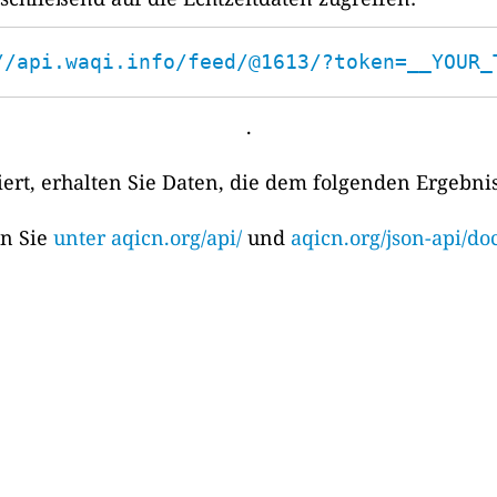
//api.waqi.info/feed/@1613/?token=__YOUR_
.
rt, erhalten Sie Daten, die dem folgenden Ergebni
en Sie
unter aqicn.org/api/
und
aqicn.org/json-api/doc