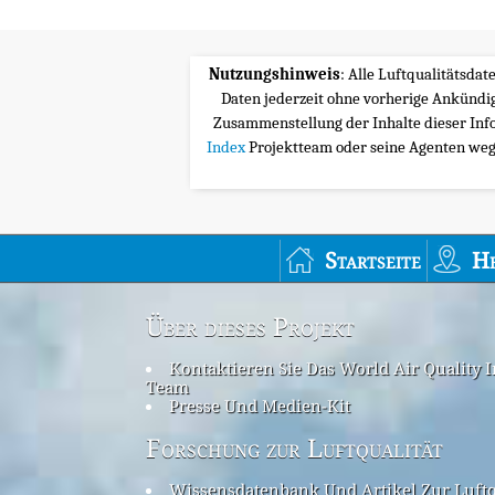
Nutzungshinweis
: Alle Luftqualitätsda
Daten jederzeit ohne vorherige Ankünd
Zusammenstellung der Inhalte dieser Inf
Index
Projektteam oder seine Agenten wege
Startseite
H
Über dieses Projekt
Kontaktieren Sie Das World Air Quality 
Team
Presse Und Medien-Kit
Forschung zur Luftqualität
Wissensdatenbank Und Artikel Zur Luftq