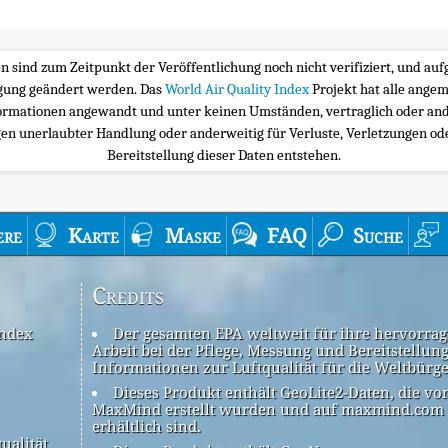
ten sind zum Zeitpunkt der Veröffentlichung noch nicht verifiziert, und a
igung geändert werden. Das
World Air Quality Index
Projekt hat alle ange
ormationen angewandt und unter keinen Umständen, vertraglich oder and
n unerlaubter Handlung oder anderweitig für Verluste, Verletzungen oder
Bereitstellung dieser Daten entstehen.
ere
Karte
Maske
FAQ
Suche
Credits
Index
Der gesamten EPA weltweit für ihre hervorra
Arbeit bei der Pflege, Messung und Bereitstellun
Informationen zur Luftqualität für die Weltbürg
Dieses Produkt enthält GeoLite2-Daten, die vo
MaxMind erstellt wurden und auf maxmind.com
erhältlich sind.
ualität