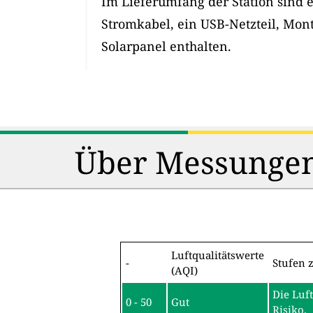
Im Lieferumfang der Station sind 
Stromkabel, ein USB-Netzteil, Mon
Solarpanel enthalten.
Über Messungen
Luftqualitätswerte
-
Stufen 
(AQI)
Die Luf
0 - 50
Gut
Risiko.