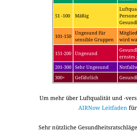
Luftqual
51 -100
Mäßig
Persone
Gesundh
Ungesund für
Mitglie
101-150
sensible Gruppen
wird wa
Gesundh
151-200
Ungesund
ernstes 
201-300
Sehr Ungesund
Notfall
300+
Gefährlich
Gesundh
Um mehr über Luftqualität und -vers
AIRNow Leitfaden
für
Sehr nützliche Gesundheitsratschläge