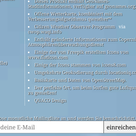
Dieses Produkt enthält GeoNames-
Stadtinformationen, verfügbar auf geonames.org
Offene Wetterkarte, kombiniert mit dem
Verbesserungsalgorithmus qweather™
Citizen Weather Observer-Programm
via
cwop.waqi.info
Enthält geänderte Informationen zum Coperni
Atmosphärenüberwachungsdienst
Einige der von Freepik erstellten Icons von
www.flaticon.com
lle)
Einige der Icons stammen von icons8.com
Umgekehrte Geokodierung durch locationiq.
Basiskarte und Daten von OpenStreetMap.
Der perfekte Ort, um beim Surfen gute Luftqua
zu genießen!
QUACO Design
ose monatliche Mailingliste an und werden Sie benachrichtigt
einreichen