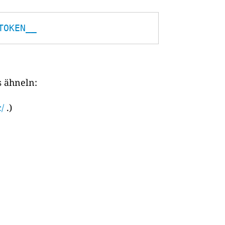
TOKEN__
s ähneln:
/
.)