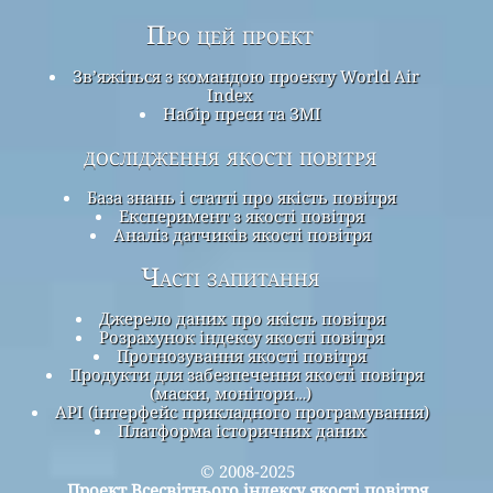
Про цей проект
Зв’яжіться з командою проекту World Air
Index
Набір преси та ЗМІ
дослідження якості повітря
База знань і статті про якість повітря
Експеримент з якості повітря
Аналіз датчиків якості повітря
Часті запитання
Джерело даних про якість повітря
Розрахунок індексу якості повітря
Прогнозування якості повітря
Продукти для забезпечення якості повітря
(маски, монітори…)
API (інтерфейс прикладного програмування)
Платформа історичних даних
© 2008-2025
Проект Всесвітнього індексу якості повітря