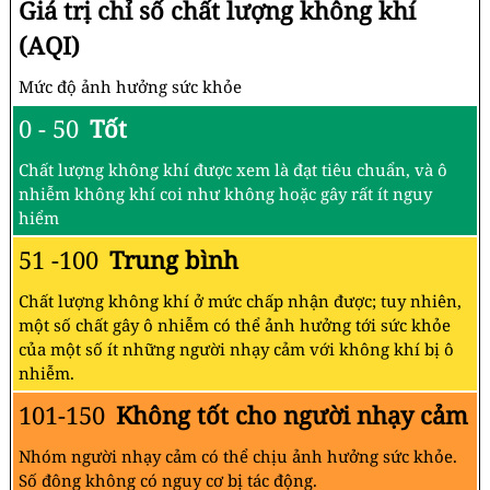
Giá trị chỉ số chất lượng không khí
(AQI)
Mức độ ảnh hưởng sức khỏe
0 - 50
Tốt
Chất lượng không khí được xem là đạt tiêu chuẩn, và ô
nhiễm không khí coi như không hoặc gây rất ít nguy
hiểm
51 -100
Trung bình
Chất lượng không khí ở mức chấp nhận được; tuy nhiên,
một số chất gây ô nhiễm có thể ảnh hưởng tới sức khỏe
của một số ít những người nhạy cảm với không khí bị ô
nhiễm.
101-150
Không tốt cho người nhạy cảm
Nhóm người nhạy cảm có thể chịu ảnh hưởng sức khỏe.
Số đông không có nguy cơ bị tác động.