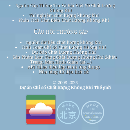
Nguồn Cấp Thông Tin Và Bài Viết Về Chất Lượng
Không Khí
Thí nghiệm chất lượng không khí
Phân Tích Cảm Biến Chất Lượng Không Khí
Câu hỏi thường gặp
nguồn dữ liệu chất lượng không khí
Tính Toán Chỉ Số Chất Lượng Không Khí
Dự Báo Chất Lượng Không Khí
Sản Phẩm Làm Tăng Chất Lượng Không Khí (khẩu
Trang, Màn Hình Giám Sát ...)
API (Giao diện lập trình ứng dụng)
Nền tảng dữ liệu lịch sử
© 2008-2025
Dự án Chỉ số Chất lượng Không khí Thế giới