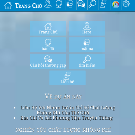
Trang Chủ
Trang Chủ
Here
bản đồ
mặt nạ
Câu hỏi thường gặp
tìm kiếm
Liên hệ
Về dự án này
Liên Hệ Với Nhóm Dự án Chỉ Số Chất Lượng
Không Khí Của Thế Giới
Báo Chí Và Các Phương Tiện Truyền Thông
nghiên cứu chất lượng không khí