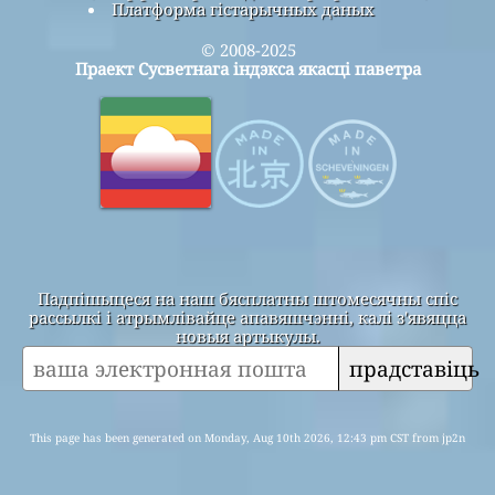
Платформа гістарычных даных
© 2008-2025
Праект Сусветнага індэкса якасці паветра
Падпішыцеся на наш бясплатны штомесячны спіс
рассылкі і атрымлівайце апавяшчэнні, калі з'явяцца
новыя артыкулы.
прадставіць
This page has been generated on Monday, Aug 10th 2026, 12:43 pm CST from jp2n