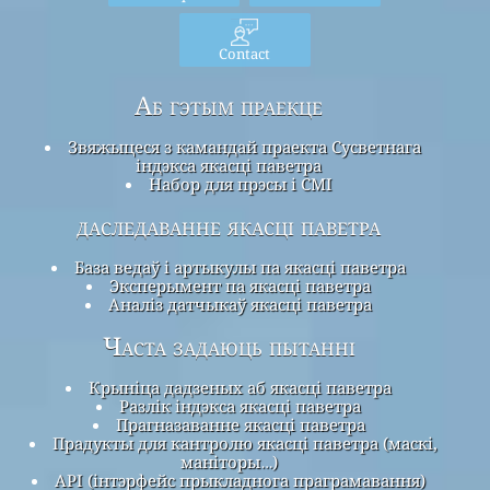
Contact
Аб гэтым праекце
Звяжыцеся з камандай праекта Сусветнага
індэкса якасці паветра
Набор для прэсы і СМІ
даследаванне якасці паветра
База ведаў і артыкулы па якасці паветра
Эксперымент па якасці паветра
Аналіз датчыкаў якасці паветра
Часта задаюць пытанні
Крыніца дадзеных аб якасці паветра
Разлік індэкса якасці паветра
Прагназаванне якасці паветра
Прадукты для кантролю якасці паветра (маскі,
маніторы…)
API (інтэрфейс прыкладнога праграмавання)