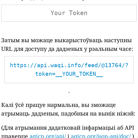
Затым вы можаце выкарыстоўваць наступны
URL для доступу да дадзеных у рэальным часе:
https://api.waqi.info/feed/@13764/?
token=__YOUR_TOKEN__
.
Калі ўсё працуе нармальна, вы зможаце
атрымаць дадзеныя, падобныя на вынік ніжэй:
(Для атрымання дадатковай інфармацыі аб API
праверце
aqicn.org/api/
і
aqicn.org/json-api/doc/
)