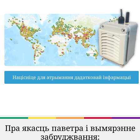
Націсніце для атрымання дадатковай інфармацыі
Пра якасць паветра і вымярэнне
забруджвання: