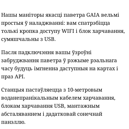
Нашы маніторы якасці паветра GAIA вельмі
простыя ў наладжванні: вам спатрэбіцца
толькі кропка доступу WIFI і блок харчавання,
сумяшчальны з USB.
Пасля падключэння вашы ўзроўні
забруджвання паветра ў рэжыме рэальнага
часу будуць імгненна даступныя на картах і
праз API.
Станцыя пастаўляецца з 10-метровым
воданепранікальным кабелем харчавання,
блокам харчавання USB, мантажным
абсталяваннем і дадатковай сонечнай
панэллю.