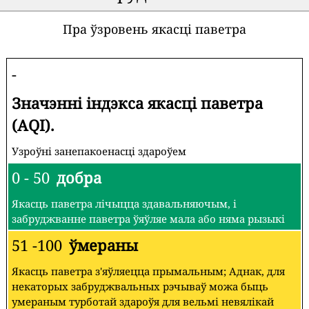
Пра ўзровень якасці паветра
-
Значэнні індэкса якасці паветра
(AQI).
Узроўні занепакоенасці здароўем
0 - 50
добра
Якасць паветра лічыцца здавальняючым, і
забруджванне паветра ўяўляе мала або няма рызыкі
51 -100
ўмераны
Якасць паветра з'яўляецца прымальным; Аднак, для
некаторых забруджвальных рэчываў можа быць
умераным турботай здароўя для вельмі невялікай