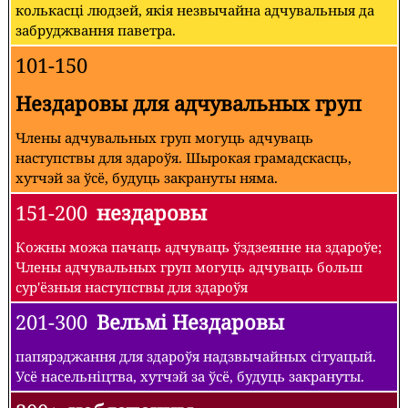
колькасці людзей, якія незвычайна адчувальныя да
забруджвання паветра.
101-150
Нездаровы для адчувальных груп
Члены адчувальных груп могуць адчуваць
наступствы для здароўя. Шырокая грамадскасць,
хутчэй за ўсё, будуць закрануты няма.
151-200
нездаровы
Кожны можа пачаць адчуваць ўздзеянне на здароўе;
Члены адчувальных груп могуць адчуваць больш
сур'ёзныя наступствы для здароўя
201-300
Вельмі Нездаровы
папярэджання для здароўя надзвычайных сітуацый.
Усё насельніцтва, хутчэй за ўсё, будуць закрануты.