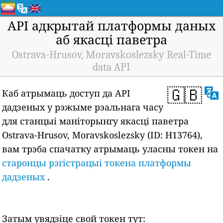
API адкрытай платформы даных
аб якасці паветра
Ostrava-Hrusov, Moravskoslezsky Real-Time
data API
🇬🇧
Каб атрымаць доступ да API
дадзеных у рэжыме рэальнага часу
для станцыі маніторынгу якасці паветра
Ostrava-Hrusov, Moravskoslezsky (ID: H13764),
вам трэба спачатку атрымаць уласны токен на
старонцы рэгістрацыі токена платформы
дадзеных
.
Затым увядзіце свой токен тут: