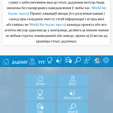
сувязі з забеспячэннем якасці гэтых дадзеныя могуць быць
зменены без папярэдняга паведамлення ў любы час.
World Air
Індэкс якасці
Праект ажыццяўляецца ўсе разумныя навыкі і
сыход пры складанні зместу гэтай інфармацыі і ні пры якіх
абставінах не
World Air Індэкс якасці
каманда праекта або яго
агенты нясуць адказнасць у кантракце, деликта ці іншым чынам
за любыя страты, пашкоджанні або шкоду, прама ці ўскосна ад
крыніцы гэтых дадзеных.
дадому
тут
Home
Here
Map
Get a mask!
Faq
Search