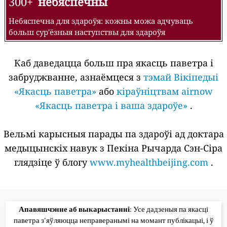
300+
небяспечны
Небяспечна для здароўя: кожны можа адчуваць
больш сур'ёзныя наступствы для здароўя
Каб даведацца больш пра якасць паветра і
забруджванне, азнаёмцеся з
тэмай Вікіпедыі
«Якасць паветра»
або
кіраўніцтвам airnow
«Якасць паветра і ваша здароўе»
.
Вельмі карысныя парады па здароўі ад доктара
медыцынскіх навук з Пекіна Рычарда Сэн-Сіра
глядзіце ў блогу
www.myhealthbeijing.com
.
Апавяшчэнне аб выкарыстанні
: Усе дадзеныя па якасці
паветра з'яўляюцца неправеранымі на момант публікацыі, і ў