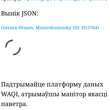
Вынік JSON:
Ostrava-Hrusov, Moravskoslezsky (ID: H13764)
Падтрымайце платформу даных
WAQI, атрымаўшы манітор якасці
паветра.