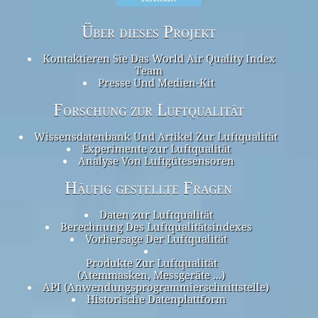
Über dieses Projekt
Kontaktieren Sie Das World Air Quality Index
Team
Presse Und Medien-Kit
Forschung zur Luftqualität
Wissensdatenbank Und Artikel Zur Luftqualität
Experimente zur Luftqualität
Analyse Von Luftgütesensoren
Häufig gestellte Fragen
Daten zur Luftqualität
Berechnung Des Luftqualitätsindexes
Vorhersage Der Luftqualität
Produkte Zur Luftqualität
(Atemmasken, Messgeräte ...)
API (Anwendungsprogrammierschnittstelle)
Historische Datenplattform