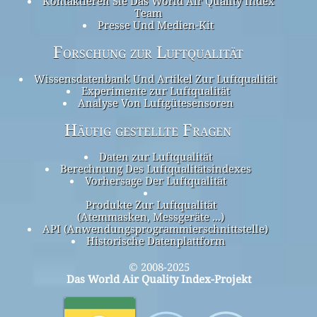
Kontaktieren Sie Das World Air Quality Index
Team
Presse Und Medien-Kit
Forschung zur Luftqualität
Wissensdatenbank Und Artikel Zur Luftqualität
Experimente zur Luftqualität
Analyse Von Luftgütesensoren
Häufig gestellte Fragen
Daten zur Luftqualität
Berechnung Des Luftqualitätsindexes
Vorhersage Der Luftqualität
Produkte Zur Luftqualität
(Atemmasken, Messgeräte ...)
API (Anwendungsprogrammierschnittstelle)
Historische Datenplattform
© 2008-2025
Das World Air Quality Index-Projekt