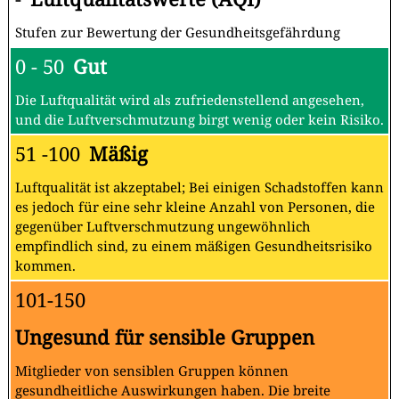
Stufen zur Bewertung der Gesundheitsgefährdung
0 - 50
Gut
Die Luftqualität wird als zufriedenstellend angesehen,
und die Luftverschmutzung birgt wenig oder kein Risiko.
51 -100
Mäßig
Luftqualität ist akzeptabel; Bei einigen Schadstoffen kann
es jedoch für eine sehr kleine Anzahl von Personen, die
gegenüber Luftverschmutzung ungewöhnlich
empfindlich sind, zu einem mäßigen Gesundheitsrisiko
kommen.
101-150
Ungesund für sensible Gruppen
Mitglieder von sensiblen Gruppen können
gesundheitliche Auswirkungen haben. Die breite