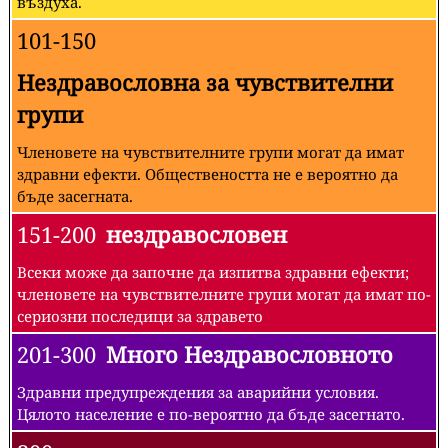
въздуха.
101-150
Нездравословна за чувствителни
групи
Членовете на чувствителните групи могат да имат
здравни ефекти. Обществеността не е вероятно да
бъде засегната.
151-200
нездравословен
Всеки може да започне да изпитва здравни ефекти;
членовете на чувствителните групи могат да имат по-
сериозни последици за здравето
201-300
Много Нездравословното
Здравни предупреждения за аварийни условия.
Цялото население е по-вероятно да бъде засегнато.