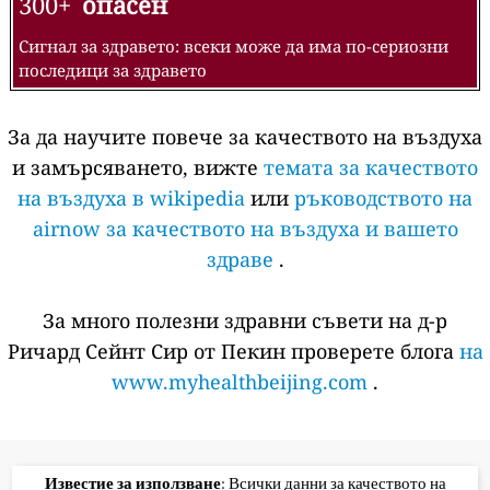
300+
опасен
Сигнал за здравето: всеки може да има по-сериозни
последици за здравето
За да научите повече за качеството на въздуха
и замърсяването, вижте
темата за качеството
на въздуха в wikipedia
или
ръководството на
airnow за качеството на въздуха и вашето
здраве
.
За много полезни здравни съвети на д-р
Ричард Сейнт Сир от Пекин проверете блога
на
www.myhealthbeijing.com
.
Известие за използване
: Всички данни за качеството на