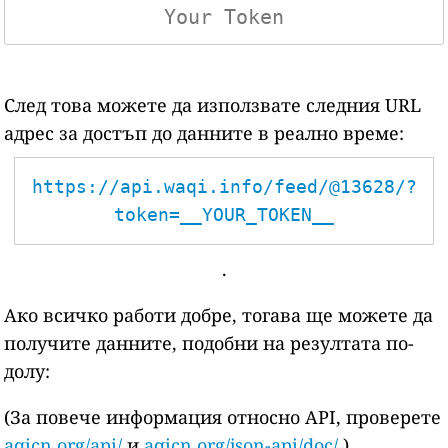
След това можете да използвате следния URL
адрес за достъп до данните в реално време:
https://api.waqi.info/feed/@13628/?
token=__YOUR_TOKEN__
.
Ако всичко работи добре, тогава ще можете да
получите данните, подобни на резултата по-
долу:
(За повече информация относно API, проверете
aqicn.org/api/
и
aqicn.org/json-api/doc/
)