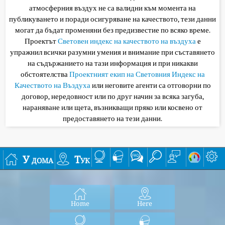
атмосферния въздух не са валидни към момента на
публикуването и поради осигуряване на качеството, тези данни
могат да бъдат променяни без предизвестие по всяко време.
Проектът
Световен индекс на качеството на въздуха
е
упражнил всички разумни умения и внимание при съставянето
на съдържанието на тази информация и при никакви
обстоятелства
Проектният екип на Световния Индекс на
Качеството на Въздуха
или неговите агенти са отговорни по
договор, нередовност или по друг начин за всяка загуба,
нараняване или щета, възникващи пряко или косвено от
предоставянето на тези данни.
У дома
Тук
Home
Here