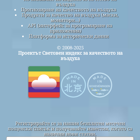
въздуха
Прогнозиране на качеството на въздуха
Продукти за качество на въздуха (маски,
монитори...)
API (интерфейс за програмиране на
приложения)
Платформа за исторически данни
© 2008-2025
Проектът Световен индекс за качеството на
въздуха
Регистрирайте се за нашия безплатен месечен
пощенски списък и получавайте известия, когато са
налични нови статии.