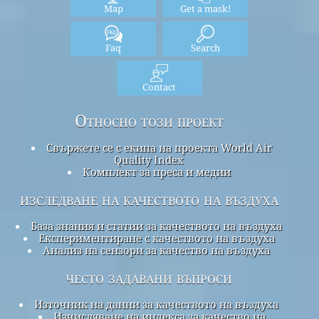
Map
Get a mask!
Faq
Search
Contact
Относно този проект
Свържете се с екипа на проекта World Air
Quality Index
Комплект за преса и медии
изследване на качеството на въздуха
База знания и статии за качеството на въздуха
Експериментиране с качеството на въздуха
Анализ на сензори за качество на въздуха
често задавани въпроси
Източник на данни за качеството на въздуха
Изчисляване на индекса за качество на