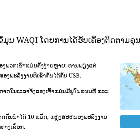
ມູນ WAQI ໂດຍການໄດ້ຮັບເຄື່ອງຕິດຕາມຄ
ພວກເຮົາແມ່ນຕັ້ງງ່າຍຫຼາຍ: ທ່ານພຽງແຕ່
ອງພະລັງງານທີ່ເຂົ້າກັນໄດ້ກັບ USB.
ອາກາດໃນເວລາຈິງຂອງເຈົ້າແມ່ນມີຢູ່ໃນແຜນທີ່ ແລະ
ດກັນນ້ໍາໄດ້ 10 ແມັດ, ແຫຼ່ງສະຫນອງພະລັງງານ
ທາງເລືອກ.