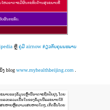
ອນໄຫວອາດຈະມີຜົນກະທົບດ້ານສຸຂະພາບທີ່
ັບຜົນກະທົບ.
ipedia
ຫຼື
ຄູ່ມື airnow ກ່ຽວກັບຄຸນນະພາບ
ິ່ງ blog
www.myhealthbeijing.com
.
ພາບຂອງຂໍ້ມູນເຫຼົ່ານີ້ອາດຈະຖືກປັບປຸງ, ໂດຍ
ານລວບລວມເນື້ອໃນຂອງຂໍ້ມູນນີ້ແລະພາຍໃຕ້
ສຍຫາຍຫຼືຄວາມເສຍຫາຍໃດໆ, ເກີດຂື້ນໂດຍ