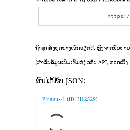
https:/
ຖ້າທຸກສິ່ງທຸກຢ່າງເຮັດວຽກດີ, ຫຼັງຈາກນັ້ນທ່ານ
(ສຳລັບຂໍ້ມູນເພີ່ມເຕີມກ່ຽວກັບ API, ກວດເບິ່ງ
ຜົນໄດ້ຮັບ JSON:
Pireaus-1 (ID: H12529)