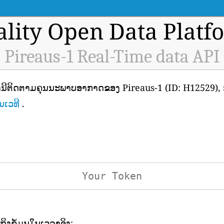
ality Open Data Platf
Pireaus-1 Real-Time data API
ະຖານີຕິດຕາມຄຸນນະພາບອາກາດຂອງ Pireaus-1 (ID: H12529), ກ
ນເວທີ
.
ເຖິງຂໍ້ມູນໃນເວລາຈິງ: