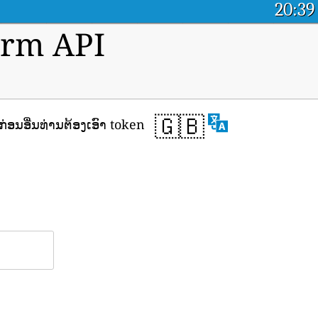
20:39
orm API
🇬🇧
່ອນອື່ນທ່ານຕ້ອງເອົາ token