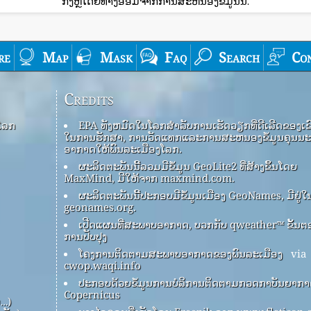
ກົງຫຼືໂດຍທາງອ້ອມຈາກການສະຫນອງຂໍ້ມູນນີ້.
re
Map
Mask
Faq
Search
Co
Credits
ໂລກ
EPA ທັງ​ຫມົດ​ໃນ​ໂລກ​ສໍາ​ລັບ​ການ​ເຮັດ​ວຽກ​ທີ່​ດີ​ເລີດ​ຂອງ​ເຂົາ
ໃນ​ການ​ຮັກ​ສາ​, ການ​ວັດ​ແທກ​ແລະ​ການ​ສະ​ຫນອງ​ຂໍ້​ມູນ​ຄຸນ​ນະ
ອາ​ກາດ​ໃຫ້​ພົນ​ລະ​ເມືອງ​ໂລກ​.
ຜະລິດຕະພັນນີ້ລວມມີຂໍ້ມູນ GeoLite2 ທີ່ສ້າງຂຶ້ນໂດຍ
MaxMind, ມີໃຫ້ຈາກ maxmind.com.
ຜະລິດຕະພັນນີ້ປະກອບມີຂໍ້ມູນເມືອງ GeoNames, ມີຢູ່ໃ
geonames.org.
ເປີດແຜນທີ່ສະພາບອາກາດ, ບວກກັບ qweather™ ຂັ້ນຕ
ການປັບປຸງ
ໂຄງການຕິດຕາມສະພາບອາກາດຂອງພົນລະເມືອງ
via
cwop.waqi.info
ປະກອບດ້ວຍຂໍ້ມູນການບໍລິການຕິດຕາມກວດກາບັນຍາກ
Copernicus
ບ…)