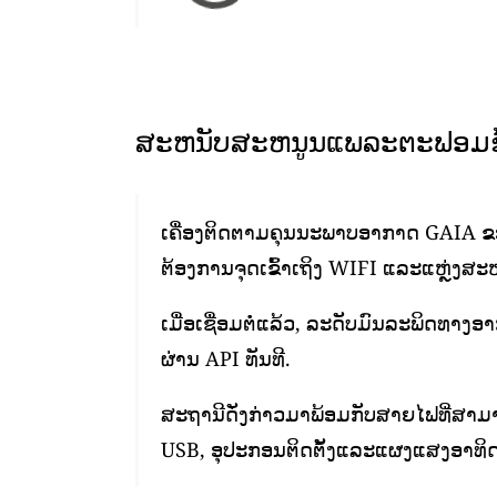
ສະຫນັບສະຫນູນແພລະຕະຟອມຂໍ້
ເຄື່ອງຕິດຕາມຄຸນນະພາບອາກາດ GAIA ຂອງ
ຕ້ອງການຈຸດເຂົ້າເຖິງ WIFI ແລະແຫຼ່ງສະໜ
ເມື່ອເຊື່ອມຕໍ່ແລ້ວ, ລະດັບມົນລະພິດທາງ
ຜ່ານ API ທັນທີ.
ສະຖານີດັ່ງກ່າວມາພ້ອມກັບສາຍໄຟທີ່ສາມາ
USB, ອຸປະກອນຕິດຕັ້ງແລະແຜງແສງອາທິດ