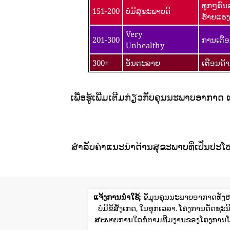
ທຸກໆຄົນ
151-200
ບໍ່ມີສຸຂະພາບດີ
ຮ້າຍແຮງ
Very
201-300
ການເຕືອ
Unhealthy
300+
ອັນຕະລາຍ
ເຕືອນດ້
ເພື່ອຮູ້ເພີ່ມເຕີມກ່ຽວກັບຄຸນນະພາບອາກາດ
ສໍາລັບຄໍາແນະນໍາດ້ານສຸຂະພາບທີ່ເປັນປະໂ
ແຈ້ງການນໍາໃຊ້
: ຂໍ້ມູນຄຸນນະພາບອາກາດທັງຫ
ບໍ່ມີຂໍ້ສັງເກດ, ໃນທຸກເວລາ. ໂຄງການດັ
ສະພາບການໃດກໍ່ຕາມທີມງານຂອງໂຄງການໂລ