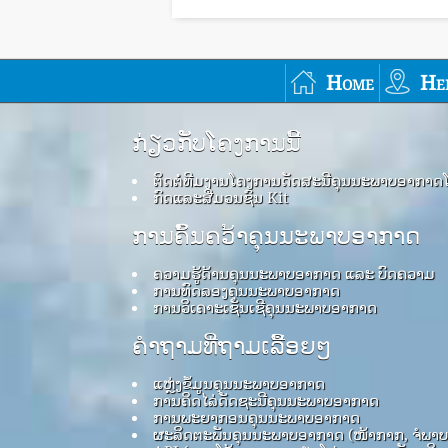
Home
He
ກ່ຽວກັບໂຄງການນີ້
ຕິດຕໍ່ທີມງານໂຄງການດັດສະນີຄຸນນະພາບອາກາດ
ກົດ​ແລະ​ສື່​ມວນ​ຊົນ Kit
ການຄົ້ນຄວ້າຄຸນນະພາບອາກາດ
ຄວາມຮູ້ດ້ານຄຸນນະພາບອາກາດ ແລະ ບົດຄວາມ
ການທົດລອງຄຸນນະພາບອາກາດ
ການວິເຄາະເຊັນເຊີຄຸນນະພາບອາກາດ
ຄໍາຖາມທີ່ຖາມເລື້ອຍໆ
ແຫຼ່ງຂໍ້ມູນຄຸນນະພາບອາກາດ
ການຄິດໄລ່ດັດຊະນີຄຸນນະພາບອາກາດ
ການພະຍາກອນຄຸນນະພາບອາກາດ
ຜະລິດຕະພັນຄຸນນະພາບອາກາດ (ໜ້າກາກ, ຈໍພາ