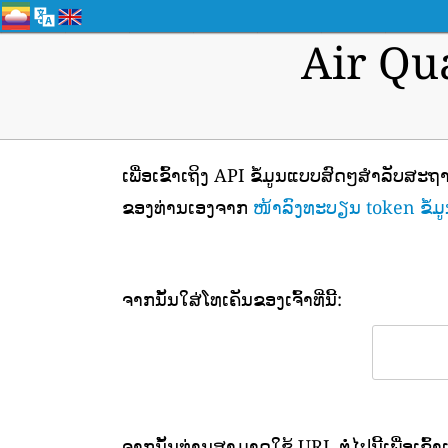
Air Qu
ເພື່ອເຂົ້າເຖິງ API ຂໍ້ມູນແບບສົດໆສຳລັບສ
ຂອງທ່ານເອງຈາກ
ໜ້າລົງທະບຽນ token ຂໍ້ມູ
ຈາກນັ້ນໃສ່ໂທເຄັນຂອງເຈົ້າທີ່ນີ້:
ຈາກນັ້ນທ່ານສາມາດໃຊ້ URL ຕໍ່ໄປນີ້ເພື່ອເຂົ້າ