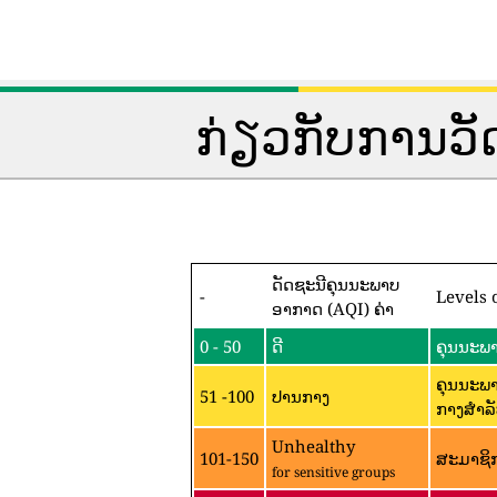
ກ່ຽວກັບການວ
ດັດຊະນີຄຸນນະພາບ
-
Levels 
ອາກາດ (AQI) ຄ່າ
0 - 50
ດີ
ຄຸນນະພາ
ຄຸນນະພາ
51 -100
ປານກາງ
ກາງສໍາລັ
Unhealthy
101-150
ສະມາຊິກ
for sensitive groups