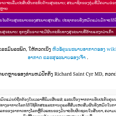
ອາດຈະເລີ່ມປະສົບຜົນກະທົບດ້ານສຸຂະພາບ; ສະມາຊິກຂອງກຸ່ມທີ່ມີຄວາມອ່
ຫຼາຍ
ນໄພດ້ານສຸຂະພາບຂອງສະພາບສຸກເສີນ. ປະຊາກອນທັງຫມົດແມ່ນມັກຈະໄດ້ຮ
ານສຸຂະພາບ: ທຸກໆຄົນອາດຈະມີຜົນກະທົບທາງສຸຂະພາບທີ່ຮ້າຍແຮງກວ່າເກົ່າ
 ແລະມົນລະພິດ, ໃຫ້ກວດເບິ່ງ
ຫົວຂໍ້ຄຸນນະພາບອາກາດຂອງ wik
ອາກາດ ແລະສຸຂະພາບຂອງເຈົ້າ
.
ຫຍດຫຼາຍຂອງທ່ານຫມໍປັກກິ່ງ Richard Saint Cyr MD, ກວດເບ
ມົດແມ່ນບໍ່ຖືກຕ້ອງໃນເວລາທີ່ພິມເຜີຍແຜ່, ແລະເນື່ອງຈາກການຮັບປະກັນຄຸນນະ
ດຊະນີທາງອາກາດໂລກໄດ້ໃຊ້ທັກສະແລະການດູແລທີ່ສົມເຫດສົມຜົນທັງຫມົດໃນກ
ກຂອງອາກາດທາງໂລກຫຼືຕົວແທນຂອງມັນຈະຮັບຜິດຊອບໃນສັນຍາ, ຄວາມເ