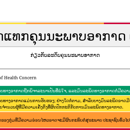
ັດແທກຄຸນນະພາບອາກາດ 
ກ່ຽວກັບລະດັບຄຸນນະພາບອາກາດ
of Health Concern
ບທາງອາກາດຖືກພິຈາລະນາເປັນທີ່ພໍໃຈ, ແລະມົນລະພິດທາງອາກາດກໍ່ມີຄວາມ
ບທາງອາກາດແມ່ນການຮັບຮອງ; ຢ່າງໃດກໍ່ຕາມ, ສໍາລັບບາງມົນລະພິດອາດມ
ບຈໍານວນຜູ້ທີ່ມີຄວາມເຄັ່ງຕຶງທີ່ຜິດປົກກະຕິກັບການມົນລະພິດທາງອາກາດ.
ຂອງກຸ່ມທີ່ມີຄວາມອ່ອນໄຫວອາດຈະມີຜົນກະທົບຕໍ່ສຸຂະພາບ ປະຊາຊົນທົ່ວໄປບໍ