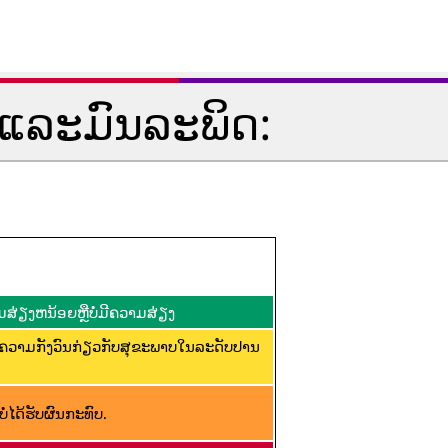
ແລະມົນລະພິດ:
ສ່ຽງຫນ້ອຍຫຼືບໍ່ມີຄວາມສ່ຽງ
ີຄວາມກັງວົນກ່ຽວກັບສຸຂະພາບໃນລະດັບປານ
່ໄດ້ຮັບຜົນກະທົບ.