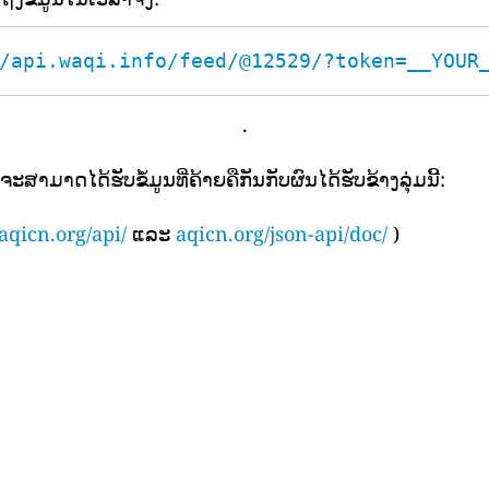
/api.waqi.info/feed/@12529/?token=__YOUR
.
ຈະສາມາດໄດ້ຮັບຂໍ້ມູນທີ່ຄ້າຍຄືກັນກັບຜົນໄດ້ຮັບຂ້າງລຸ່ມນີ້:
aqicn.org/api/
ແລະ
aqicn.org/json-api/doc/
)