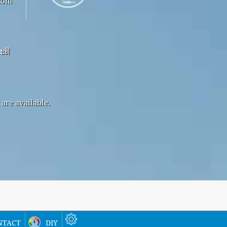
.com
ທີ່
are available.
ntact
diy