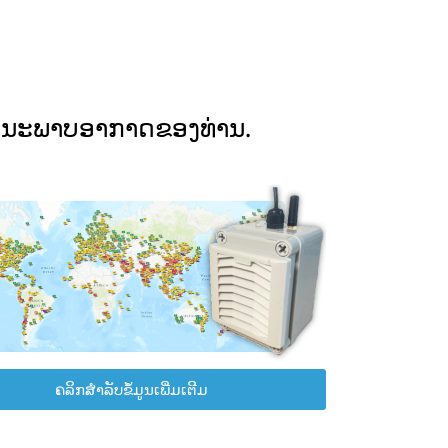
ຸນນະພາບອາກາດຂອງທ່ານ.
ຄລິກສຳລັບຂໍ້ມູນເພີ່ມເຕີມ