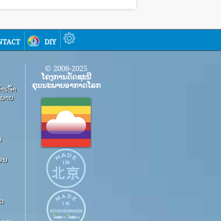
ntact
diy
© 2008-2025
ໂຄງການດັດຊະນີ
ຄຸນນະພາບອາກາດໂລກ
​ເຈົ້າ​
​ພາບ​
ນ
ອນ
າດ