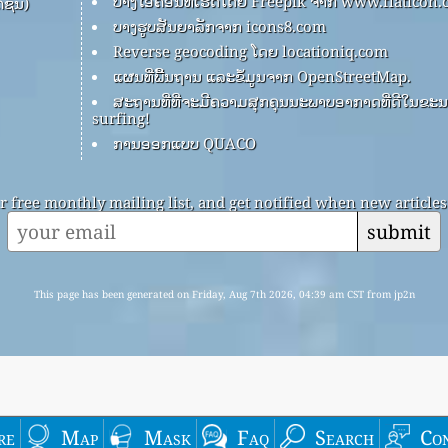
ບາງໄອຄອນທີ່ເຮັດໂດຍ Freepik ຈາກ www.flaticon
ຊັນ)
ບາງຮູບສັນຍາລັກຈາກ icons8.com
Reverse geocoding ໂດຍ locationiq.com
ແຜນທີ່ພື້ນຖານ ແລະຂໍ້ມູນຈາກ OpenStreetMap.
ສະຖານທີ່ທີ່ຈະມີຄວາມສຸກຄຸນນະພາບອາກາດທີ່ດີໃນຂະນະ
surfing!
ການອອກແບບ QUACO
r free monthly mailing list, and get notified when new articles 
submit
This page has been generated on Friday, Aug 7th 2026, 04:39 am CST from jp2n
re
Map
Mask
Faq
Search
Co