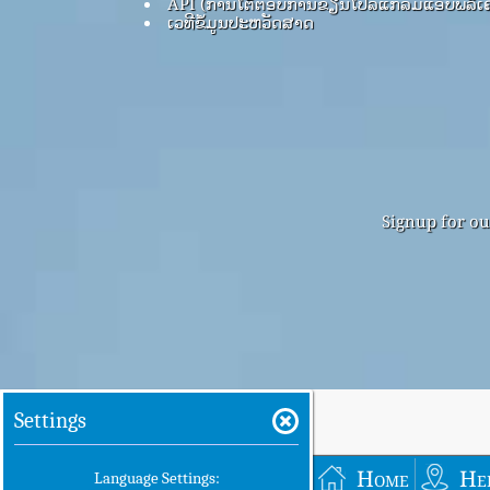
API (ການໂຕ້ຕອບການຂຽນໂປລແກລມແອັບພລິເຄ
ເວທີຂໍ້ມູນປະຫວັດສາດ
Signup for ou
Settings
Home
He
Language Settings: