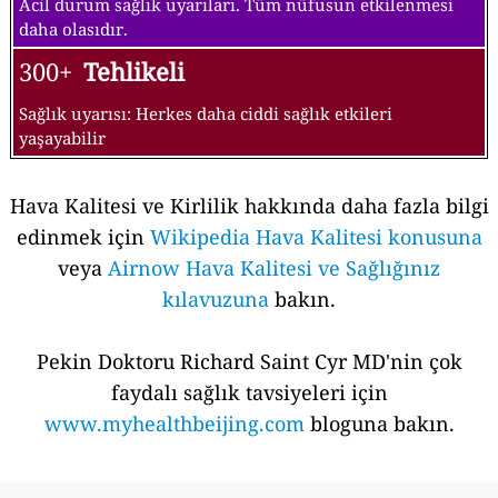
Acil durum sağlık uyarıları. Tüm nüfusun etkilenmesi
daha olasıdır.
300+
Tehlikeli
Sağlık uyarısı: Herkes daha ciddi sağlık etkileri
yaşayabilir
Hava Kalitesi ve Kirlilik hakkında daha fazla bilgi
edinmek için
Wikipedia Hava Kalitesi konusuna
veya
Airnow Hava Kalitesi ve Sağlığınız
kılavuzuna
bakın.
Pekin Doktoru Richard Saint Cyr MD'nin çok
faydalı sağlık tavsiyeleri için
www.myhealthbeijing.com
bloguna bakın.