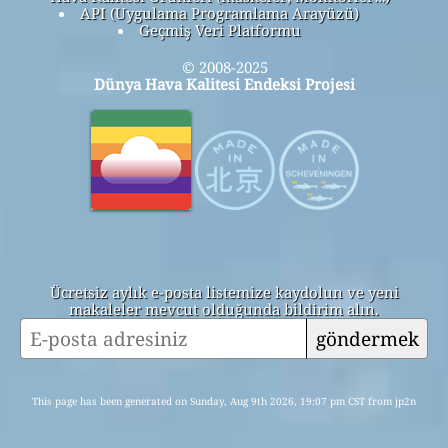
API (Uygulama Programlama Arayüzü)
Geçmiş Veri Platformu
© 2008-2025
Dünya Hava Kalitesi Endeksi Projesi
Ücretsiz aylık e-posta listemize kaydolun ve yeni
makaleler mevcut olduğunda bildirim alın.
göndermek
This page has been generated on Sunday, Aug 9th 2026, 19:07 pm CST from jp2n