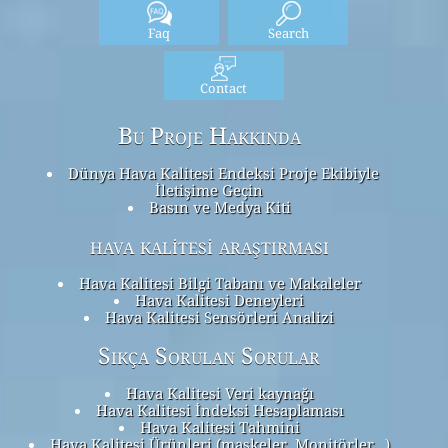
Faq
Search
Contact
Bu Proje Hakkında
Dünya Hava Kalitesi Endeksi Proje Ekibiyle
İletişime Geçin
Basın ve Medya Kiti
hava kalitesi araştırması
Hava Kalitesi Bilgi Tabanı ve Makaleler
Hava Kalitesi Deneyleri
Hava Kalitesi Sensörleri Analizi
Sıkça Sorulan Sorular
Hava Kalitesi Veri kaynağı
Hava Kalitesi İndeksi Hesaplaması
Hava Kalitesi Tahmini
Hava Kalitesi Ürünleri (maskeler, Monitörler…)