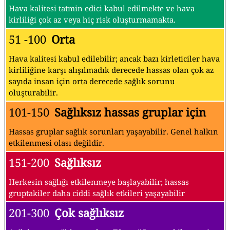
Hava kalitesi tatmin edici kabul edilmekte ve hava
kirliliği çok az veya hiç risk oluşturmamakta.
51 -100
Orta
Hava kalitesi kabul edilebilir; ancak bazı kirleticiler hava
kirliliğine karşı alışılmadık derecede hassas olan çok az
sayıda insan için orta derecede sağlık sorunu
oluşturabilir.
101-150
Sağlıksız hassas gruplar için
Hassas gruplar sağlık sorunları yaşayabilir. Genel halkın
etkilenmesi olası değildir.
151-200
Sağlıksız
Herkesin sağlığı etkilenmeye başlayabilir; hassas
gruptakiler daha ciddi sağlık etkileri yaşayabilir
201-300
Çok sağlıksız