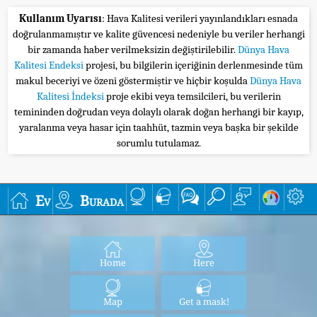
Kullanım Uyarısı
: Hava Kalitesi verileri yayınlandıkları esnada
doğrulanmamıştır ve kalite güvencesi nedeniyle bu veriler herhangi
bir zamanda haber verilmeksizin değiştirilebilir.
Dünya Hava
Kalitesi Endeksi
projesi, bu bilgilerin içeriğinin derlenmesinde tüm
makul beceriyi ve özeni göstermiştir ve hiçbir koşulda
Dünya Hava
Kalitesi İndeksi
proje ekibi veya temsilcileri, bu verilerin
temininden doğrudan veya dolaylı olarak doğan herhangi bir kayıp,
yaralanma veya hasar için taahhüt, tazmin veya başka bir şekilde
sorumlu tutulamaz.
Ev
Burada
Home
Here
Map
Get a mask!