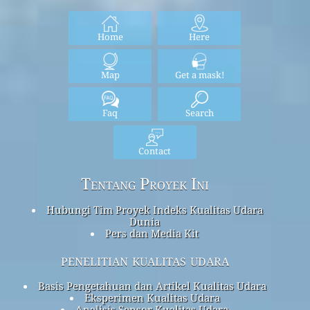
Home
Here
Map
Get a mask!
Faq
Search
Contact
Tentang Proyek Ini
Hubungi Tim Proyek Indeks Kualitas Udara
Dunia
Pers dan Media Kit
penelitian kualitas udara
Basis Pengetahuan dan Artikel Kualitas Udara
Eksperimen Kualitas Udara
Analisis Sensor Kualitas Udara