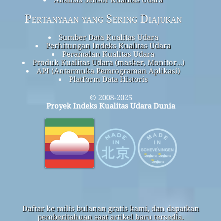
Pertanyaan yang Sering Diajukan
Sumber Data Kualitas Udara
Perhitungan Indeks Kualitas Udara
Peramalan Kualitas Udara
Produk Kualitas Udara (masker, Monitor…)
API (Antarmuka Pemrograman Aplikasi)
Platform Data Historis
© 2008-2025
Proyek Indeks Kualitas Udara Dunia
Daftar ke milis bulanan gratis kami, dan dapatkan
pemberitahuan saat artikel baru tersedia.