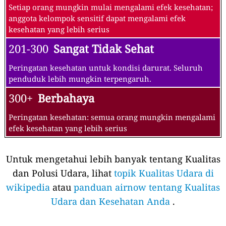
Setiap orang mungkin mulai mengalami efek kesehatan;
anggota kelompok sensitif dapat mengalami efek
kesehatan yang lebih serius
201-300
Sangat Tidak Sehat
Peringatan kesehatan untuk kondisi darurat. Seluruh
penduduk lebih mungkin terpengaruh.
300+
Berbahaya
Peringatan kesehatan: semua orang mungkin mengalami
efek kesehatan yang lebih serius
Untuk mengetahui lebih banyak tentang Kualitas
dan Polusi Udara, lihat
topik Kualitas Udara di
wikipedia
atau
panduan airnow tentang Kualitas
Udara dan Kesehatan Anda
.