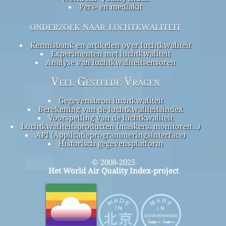
Pers- en mediakit
onderzoek naar luchtkwaliteit
Kennisbank en artikelen over luchtkwaliteit
Experimenten met luchtkwaliteit
Analyse van luchtkwaliteitsensoren
Veel Gestelde Vragen
Gegevensbron luchtkwaliteit
Berekening van de luchtkwaliteitsindex
Voorspelling van de luchtkwaliteit
Luchtkwaliteitsproducten (maskers, monitoren…)
API (Applicatieprogrammeringsinterface)
Historisch gegevensplatform
© 2008-2025
Het World Air Quality Index-project