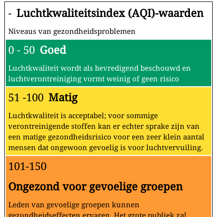
-
Luchtkwaliteitsindex (AQI)-waarden
Niveaus van gezondheidsproblemen
0 - 50
Goed
Luchtkwaliteit wordt als bevredigend beschouwd en
luchtverontreiniging vormt weinig of geen risico
51 -100
Matig
Luchtkwaliteit is acceptabel; voor sommige
verontreinigende stoffen kan er echter sprake zijn van
een matige gezondheidsrisico voor een zeer klein aantal
mensen dat ongewoon gevoelig is voor luchtvervuiling.
101-150
Ongezond voor gevoelige groepen
Leden van gevoelige groepen kunnen
gezondheidseffecten ervaren. Het grote publiek zal