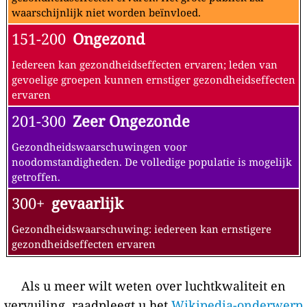
waarschijnlijk niet worden beïnvloed.
151-200
Ongezond
Iedereen kan gezondheidseffecten ervaren; leden van
gevoelige groepen kunnen ernstiger gezondheidseffecten
ervaren
201-300
Zeer Ongezonde
Gezondheidswaarschuwingen voor
noodomstandigheden. De volledige populatie is mogelijk
getroffen.
300+
gevaarlijk
Gezondheidswaarschuwing: iedereen kan ernstigere
gezondheidseffecten ervaren
Als u meer wilt weten over luchtkwaliteit en
vervuiling, raadpleegt u het
Wikipedia-onderwerp