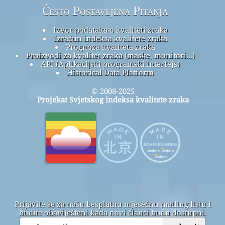
Često Postavljena Pitanja
Izvor podataka o kvaliteti zraka
Izračun indeksa kvalitete zraka
Prognoza kvaliteta zraka
Proizvodi za kvalitet zraka (maske, monitori...)
API (Aplikacijski programski interfejs)
Historical Data Platform
© 2008-2025
Projekat Svjetskog indeksa kvalitete zraka
Prijavite se za našu besplatnu mjesečnu mailing listu i
budite obaviješteni kada novi članci budu dostupni.