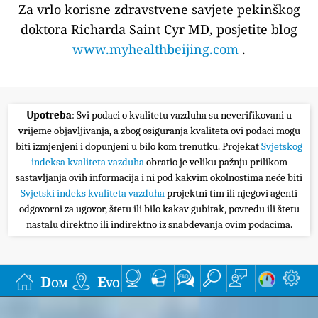
Za vrlo korisne zdravstvene savjete pekinškog
doktora Richarda Saint Cyr MD, posjetite blog
www.myhealthbeijing.com
.
Upotreba
: Svi podaci o kvalitetu vazduha su neverifikovani u
vrijeme objavljivanja, a zbog osiguranja kvaliteta ovi podaci mogu
biti izmjenjeni i dopunjeni u bilo kom trenutku. Projekat
Svjetskog
indeksa kvaliteta vazduha
obratio je veliku pažnju prilikom
sastavljanja ovih informacija i ni pod kakvim okolnostima neće biti
Svjetski indeks kvaliteta vazduha
projektni tim ili njegovi agenti
odgovorni za ugovor, štetu ili bilo kakav gubitak, povredu ili štetu
nastalu direktno ili indirektno iz snabdevanja ovim podacima.
Dom
Evo