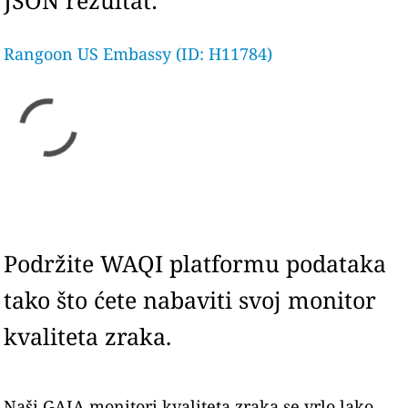
JSON rezultat:
Rangoon US Embassy (ID: H11784)
Podržite WAQI platformu podataka
tako što ćete nabaviti svoj monitor
kvaliteta zraka.
Naši GAIA monitori kvaliteta zraka se vrlo lako