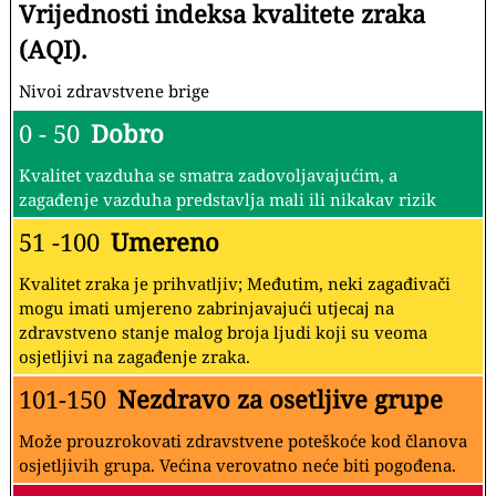
Vrijednosti indeksa kvalitete zraka
(AQI).
Nivoi zdravstvene brige
0 - 50
Dobro
Kvalitet vazduha se smatra zadovoljavajućim, a
zagađenje vazduha predstavlja mali ili nikakav rizik
51 -100
Umereno
Kvalitet zraka je prihvatljiv; Međutim, neki zagađivači
mogu imati umjereno zabrinjavajući utjecaj na
zdravstveno stanje malog broja ljudi koji su veoma
osjetljivi na zagađenje zraka.
101-150
Nezdravo za osetljive grupe
Može prouzrokovati zdravstvene poteškoće kod članova
osjetljivih grupa. Većina verovatno neće biti pogođena.