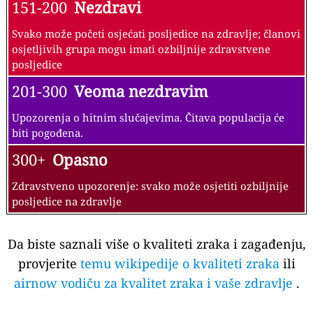
151-200
Nezdravi
Svako može početi osjećati posljedice na zdravlje; članovi
osjetljivih grupa mogu imati ozbiljnije zdravstvene
posljedice
201-300
Veoma nezdravim
Upozorenja o hitnim slučajevima. Čitava populacija će
biti pogođena.
300+
Opasno
Zdravstveno upozorenje: svako može osjetiti ozbiljnije
posljedice na zdravlje
Da biste saznali više o kvaliteti zraka i zagađenju,
provjerite
temu wikipedije o kvaliteti zraka
ili
airnow vodiču za kvalitet zraka i vaše zdravlje
.