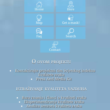
Home
Here
Map
Get a mask!
Faq
Search
Contact
O ovom projektu
Kontaktirajte projektni tim Svjetskog indeksa
kvalitete zraka
Press And Media Kit
istraživanje kvaliteta vazduha
Baza znanja i članci o kvaliteti zraka
Eksperimentiranje kvalitete zraka
Analiza senzora kvaliteta zraka