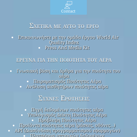
Contact
Σχετικά με αυτό το έργο
Επικοινωνήστε με την ομάδα έργου World Air
Quality Index
Press And Media Kit
έρευνα για την ποιότητα του αέρα
Γνωσιακή βάση και άρθρα για την ποιότητα του
αέρα
Πειραματισμός Ποιότητας Αέρα
Ανάλυση αισθητήρων ποιότητας αέρα
Συχνές Ερωτήσεις
Πηγή δεδομένων ποιότητας αέρα
Υπολογισμός Δείκτη Ποιότητας Αέρα
Πρόβλεψη Ποιότητας Αέρα
Προϊόντα ποιότητας αέρα (μάσκες, οθόνες…)
API (Διασύνδεση προγραμματισμού εφαρμογών)
Πλατφόρμα ιστορικών δεδομένων