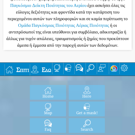
Παγκόσμιο Δείκτη Ποιότητας του Αερίου
έχει ασκήσει όλες τις
εύλογες δεξιότητες και φροντίδα κατά την κατάρτιση του
περιεχομένου αυτών των πληροφοριών και σε καμία περίπτωση το
Ομάδα Παγκόσμιας Ποιότητας Αέριας Ποιότητας
ή οι
αντιπρόσωποί της είναι υπεύθυνοι για συμβόλαιο, αδικοπραξία ή
άλλως για τυχόν απώλειες, τραυματισμούς ή ζημίες που προκύπτουν
άμεσα ή έμμεσα από την παροχή αυτών των δεδομένων.
Σπίτι
Εδώ
Home
Here
Map
Get a mask!
Faq
Search