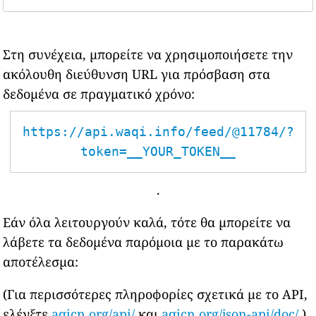
Στη συνέχεια, μπορείτε να χρησιμοποιήσετε την
ακόλουθη διεύθυνση URL για πρόσβαση στα
δεδομένα σε πραγματικό χρόνο:
https://api.waqi.info/feed/@11784/?
token=__YOUR_TOKEN__
.
Εάν όλα λειτουργούν καλά, τότε θα μπορείτε να
λάβετε τα δεδομένα παρόμοια με το παρακάτω
αποτέλεσμα:
(Για περισσότερες πληροφορίες σχετικά με το API,
ελέγξτε
aqicn.org/api/
και
aqicn.org/json-api/doc/
)