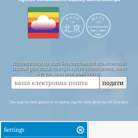
Підпишіться на наш безкоштовний щомісячний
список розсилки та отримуйте сповіщення, коли
будуть доступні нові статті.
подати
This page has been generated on Sunday, Aug 9th 2026, 00:41 am CST from jp2n
Settings