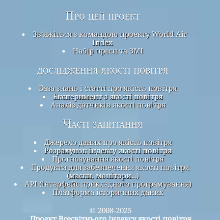
Про цей проект
Зв’яжіться з командою проекту World Air
Index
Набір преси та ЗМІ
дослідження якості повітря
База знань і статті про якість повітря
Експеримент з якості повітря
Аналіз датчиків якості повітря
Часті запитання
Джерело даних про якість повітря
Розрахунок індексу якості повітря
Прогнозування якості повітря
Продукти для забезпечення якості повітря
(маски, монітори…)
API (інтерфейс прикладного програмування)
Платформа історичних даних
© 2008-2025
Проект Всесвітнього індексу якості повітря