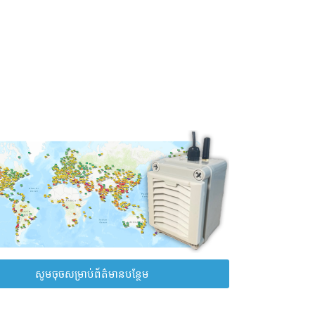
សូមចុចសម្រាប់ព័ត៌មានបន្ថែម