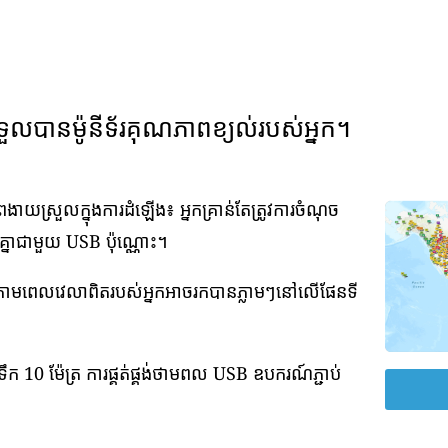
ទួលបានម៉ូនីទ័រគុណភាពខ្យល់របស់អ្នក។
យស្រួលក្នុងការដំឡើង៖ អ្នកគ្រាន់តែត្រូវការចំណុច
វគ្នាជាមួយ USB ប៉ុណ្ណោះ។
់តាមពេលវេលាពិតរបស់អ្នកអាចរកបានភ្លាមៗនៅលើផែនទី
ឹក 10 ម៉ែត្រ ការផ្គត់ផ្គង់ថាមពល USB ឧបករណ៍ភ្ជាប់