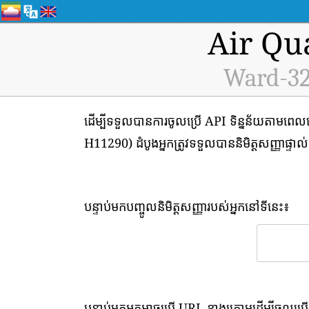
Air Qu
Ward-32 
ដើម្បីទទួលបានការចូលប្រើ API ទិន្នន័យតាមពេល
H11290) ដំបូងអ្នកត្រូវទទួលបាននិមិត្តសញ្ញាផ្ទាល់ខ
បន្ទាប់មកបញ្ចូលនិមិត្តសញ្ញារបស់អ្នកនៅទីនេះ៖
បន្ទាប់មកអ្នកអាចប្រើ URL ខាងក្រោមដើម្បីចូលប្រើ