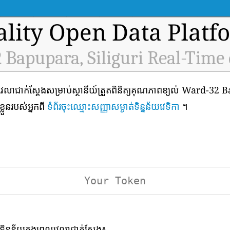
ality Open Data Platf
Bapupara, Siliguri Real-Time
វេលាជាក់ស្តែងសម្រាប់ស្ថានីយ៍ត្រួតពិនិត្យគុណភាពខ្យល់ Ward-32
្លួនរបស់អ្នកពី
ទំព័រចុះឈ្មោះសញ្ញាសម្ងាត់ទិន្នន័យវេទិកា
។
ទិន្នន័យក្នុងពេលវេលាជាក់ស្តែង៖