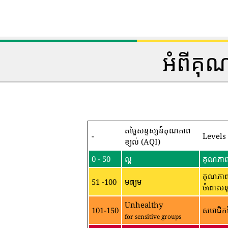
អំពីគុ
តម្លៃសន្ទស្សន៍គុណភាព
-
Levels
ខ្យល់ (AQI)
0 - 50
ល្អ
គុណភាពខ
គុណភាពខ
51 -100
មធ្យម
ចំពោះមន
Unhealthy
101-150
សមាជិកន
for sensitive groups