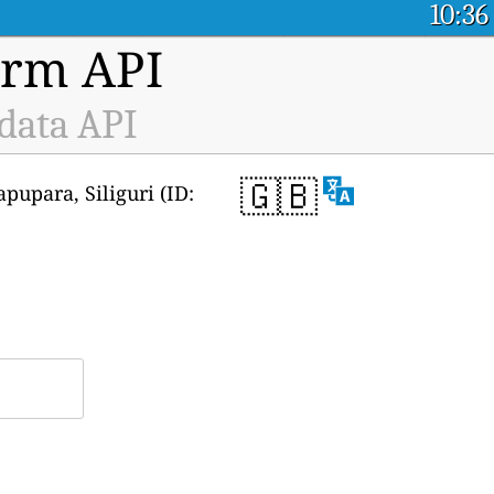
10:36
orm API
 data API
🇬🇧
 Bapupara, Siliguri (ID: