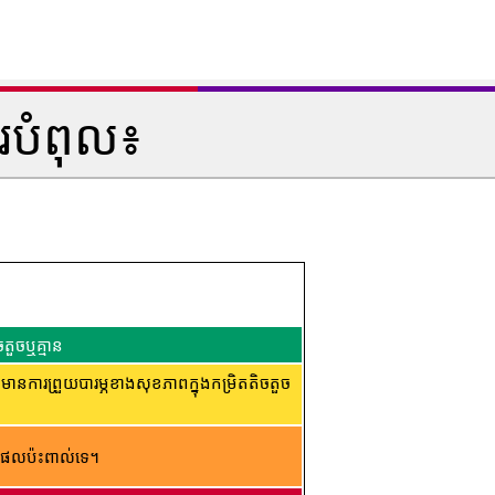
របំពុល៖
តួចឬគ្មាន
ារព្រួយបារម្ភខាងសុខភាពក្នុងកម្រិតតិចតួច
ផល​ប៉ះពាល់​ទេ។