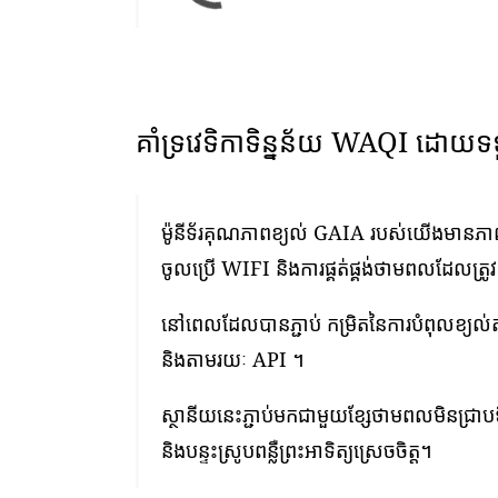
គាំទ្រវេទិកាទិន្នន័យ WAQI ដោយទ
ម៉ូនីទ័រគុណភាពខ្យល់ GAIA របស់យើងមានភាពងា
ចូលប្រើ WIFI និងការផ្គត់ផ្គង់ថាមពលដែលត្រូ
នៅពេលដែលបានភ្ជាប់ កម្រិតនៃការបំពុលខ្យល
និងតាមរយៈ API ។
ស្ថានីយនេះភ្ជាប់មកជាមួយខ្សែថាមពលមិនជ្រាបទ
និងបន្ទះស្រូបពន្លឺព្រះអាទិត្យស្រេចចិត្ត។