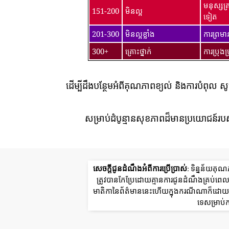
មនុស្សគ
151-200
មិនល្អ
ទៀត
201-300
មិនល្អខ្លាំង
ការព្រម
300+
គ្រោះថ្នាក់
ការប្រុង
ដើម្បីដឹងបន្ថែមអំពីគុណភាពខ្យល់ និងការបំពុល ស
សម្រាប់ដំបូន្មានសុខភាពដ៏មានប្រយោជន៍របស
សេចក្តីជូនដំណឹងអំពីការប្រើប្រាស់
: ទិន្នន័យគុ
ត្រូវបានកែប្រែដោយគ្មានការជូនដំណឹងគ្រប់
មាតិកានៃព័ត៌មាននេះហើយក្នុងករណីណាក៏ដោយក្រ
ទេសម្រាប់