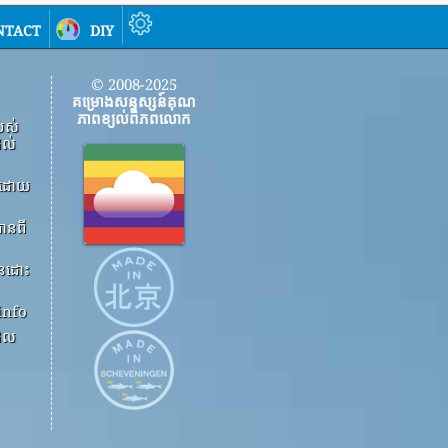
ntact
diy
© 2008-2025
គម្រោងសន្ទស្សន៍គុណ
ភាពខ្យល់ពិភពលោក
បស់
ដល់
ើងដោយ
ានពី
ួនដោះ
info
ដែល