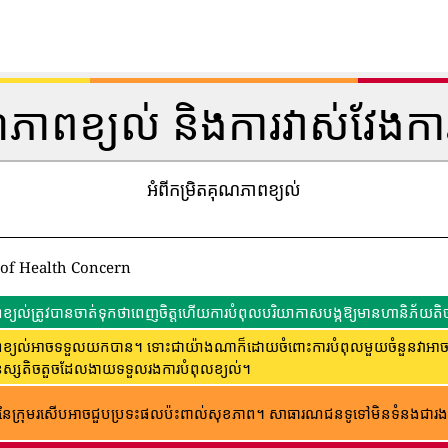
ណភាពខ្យល់ និងការវាស់វែងកា
អំពីកម្រិតគុណភាពខ្យល់
 of Health Concern
្យល់ត្រូវបានចាត់ទុកថាពេញចិត្តហើយការបំពុលបរិយាកាសបង្កឱ្យមានហានិភ័យតិច
្យល់អាចទទួលយកបាន។ ទោះជាយ៉ាងណាក៏ដោយចំពោះការបំពុលមួយចំនួនវាអាចមានក
ុស្សតិចតួចដែលងាយទទួលរងការបំពុលខ្យល់។
ៃក្រុមរសើបអាចជួបប្រទះផលប៉ះពាល់សុខភាព។ សាធារណជន​ទូទៅ​មិន​ទំនង​ជា​រង​