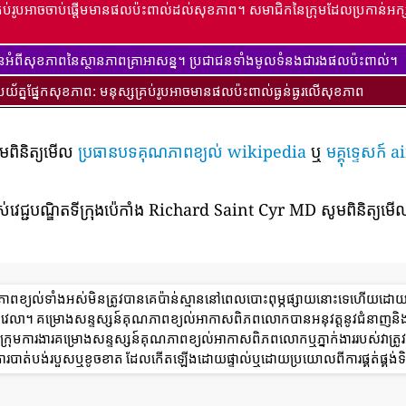
្រប់រូបអាចចាប់ផ្តើមមានផលប៉ះពាល់ដល់សុខភាព។ សមាជិកនៃក្រុមដែលប្រកាន់អក្ស
ានអំពីសុខភាពនៃស្ថានភាពគ្រាអាសន្ន។ ប្រជាជនទាំងមូលទំនងជារងផលប៉ះពាល់។
ប្រយ័ត្នផ្នែកសុខភាព: មនុស្សគ្រប់រូបអាចមានផលប៉ះពាល់ធ្ងន់ធ្ងរលើសុខភាព
ូមពិនិត្យមើល
ប្រធានបទគុណភាពខ្យល់ wikipedia
ឬ
មគ្គុទ្ទេសក
់វេជ្ជបណ្ឌិតទីក្រុងប៉េកាំង Richard Saint Cyr MD សូមពិនិត្យមើល
ណភាពខ្យល់ទាំងអស់មិនត្រូវបានគេប៉ាន់ស្មាននៅពេលបោះពុម្ភផ្សាយនោះទេហើយដោ
ពេលវេលា។ គម្រោងសន្ទស្សន៍គុណភាពខ្យល់អាកាសពិភពលោកបានអនុវត្តនូវជំនាញនិ
ុមការងារគម្រោងសន្ទស្សន៍គុណភាពខ្យល់អាកាសពិភពលោកឬភ្នាក់ងាររបស់វាត្រូវទទ
ការបាត់បង់របួសឬខូចខាត ដែលកើតឡើងដោយផ្ទាល់ឬដោយប្រយោលពីការផ្គត់ផ្គង់ទិ