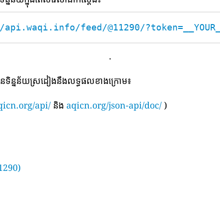
/api.waqi.info/feed/@11290/?token=__YOUR
.
បានទិន្នន័យស្រដៀងនឹងលទ្ធផលខាងក្រោម៖
qicn.org/api/
និង
aqicn.org/json-api/doc/
)
1290)