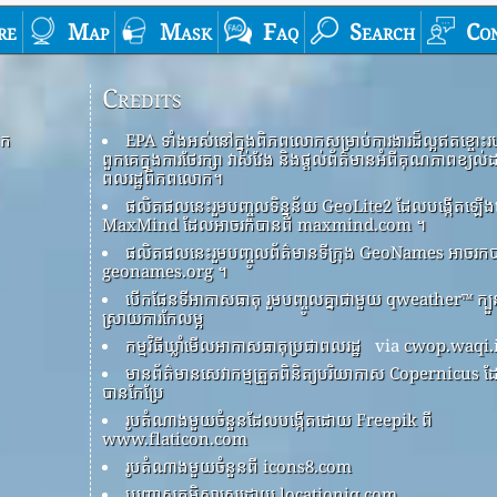
re
Map
Mask
Faq
Search
Co
Credits
ោក
EPA ទាំងអស់នៅក្នុងពិភពលោកសម្រាប់ការងារដ៏ល្អឥតខ្ចោះរ
ពួកគេក្នុងការថែរក្សា វាស់វែង និងផ្តល់ព័ត៌មានអំពីគុណភាពខ្យល់
ពលរដ្ឋពិភពលោក។
ផលិតផលនេះរួមបញ្ចូលទិន្នន័យ GeoLite2 ដែលបង្កើតឡ
MaxMind ដែលអាចរកបានពី maxmind.com ។
ផលិតផលនេះរួមបញ្ចូលព័ត៌មានទីក្រុង GeoNames អាចរកប
geonames.org ។
បើកផែនទីអាកាសធាតុ រួមបញ្ចូលគ្នាជាមួយ qweather™ ក្ប
ស្រាយការកែលម្អ
កម្មវិធីឃ្លាំមើលអាកាសធាតុប្រជាពលរដ្ឋ
via
cwop.waqi.
មានព័ត៌មានសេវាកម្មត្រួតពិនិត្យបរិយាកាស Copernicus 
បានកែប្រែ
រូបតំណាងមួយចំនួនដែលបង្កើតដោយ Freepik ពី
www.flaticon.com
រូបតំណាងមួយចំនួនពី icons8.com
បញ្ច្រាសភូមិសាស្ត្រដោយ locationiq.com