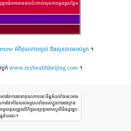
រតូចធំអាចមានផលប៉ះពាល់សុខភាពធ្ងន់ធ្ងរបន្ថែម
៍ airnow អំពីគុណភាពខ្យល់ និងសុខភាពរបស់អ្នក
។
ប្លក់
www.myhealthbeijing.com
។
យសារតែការធានាគុណភាពនេះទិន្នន័យទាំងនេះអាច
ងការថែទាំដែលសមស្របទាំងអស់ក្នុងការចងក្រង
ួលខុសត្រូវលើកិច្ចសន្យាខូចខាតឬបើមិនដូច្នោះ
ន្នន័យនេះ។