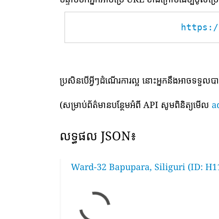
https:/
ប្រសិនបើអ្វីៗដំណើរការល្អ នោះអ្នកនឹងអាចទទួល
(សម្រាប់ព័ត៌មានបន្ថែមអំពី API សូមពិនិត្យមើល
a
លទ្ធផល JSON៖
Ward-32 Bapupara, Siliguri (ID: H1