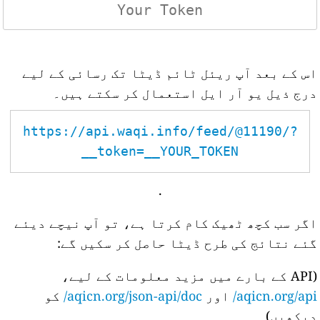
اس کے بعد آپ ریئل ٹائم ڈیٹا تک رسائی کے لیے
درج ذیل یو آر ایل استعمال کر سکتے ہیں۔
https://api.waqi.info/feed/@11190/?
token=__YOUR_TOKEN__
.
اگر سب کچھ ٹھیک کام کرتا ہے، تو آپ نیچے دیئے
گئے نتائج کی طرح ڈیٹا حاصل کر سکیں گے:
(API کے بارے میں مزید معلومات کے لیے،
aqicn.org/api/
اور
aqicn.org/json-api/doc/
کو
دیکھیں)