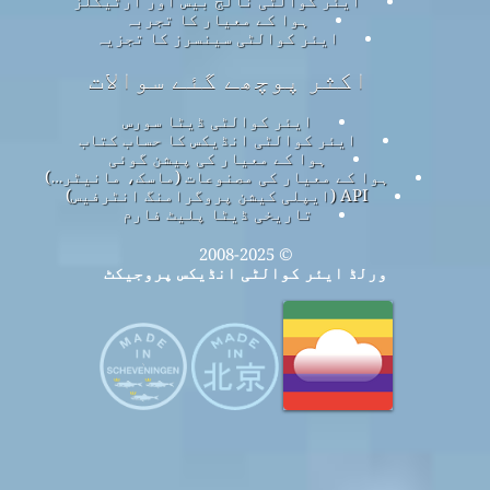
ہوا کے معیار کا تجربہ
ایئر کوالٹی سینسرز کا تجزیہ
اکثر پوچھے گئے سوالات
ایئر کوالٹی ڈیٹا سورس
ایئر کوالٹی انڈیکس کا حساب کتاب
ہوا کے معیار کی پیشن گوئی
ہوا کے معیار کی مصنوعات (ماسک، مانیٹر…)
API (ایپلی کیشن پروگرامنگ انٹرفیس)
تاریخی ڈیٹا پلیٹ فارم
© 2008-2025
ورلڈ ایئر کوالٹی انڈیکس پروجیکٹ