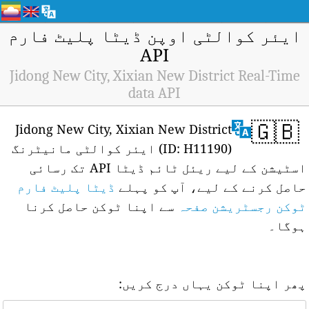
ایئر کوالٹی اوپن ڈیٹا پلیٹ فارم
API
Jidong New City, Xixian New District Real-Time
data API
🇬🇧
Jidong New City, Xixian New District
(ID: H11190) ایئر کوالٹی مانیٹرنگ
اسٹیشن کے لیے ریئل ٹائم ڈیٹا API تک رسائی
حاصل کرنے کے لیے، آپ کو پہلے
ڈیٹا پلیٹ فارم
ٹوکن رجسٹریشن صفحہ
سے اپنا ٹوکن حاصل کرنا
ہوگا۔
پھر اپنا ٹوکن یہاں درج کریں: