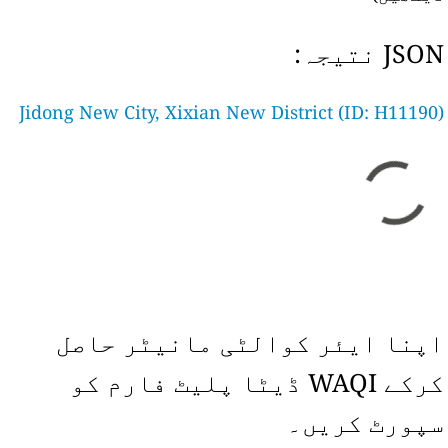
JSON نتیجہ:
Jidong New City, Xixian New District (ID: H11190)
اپنا ایئر کوالٹی مانیٹر حاصل
کرکے WAQI ڈیٹا پلیٹ فارم کو
سپورٹ کریں۔