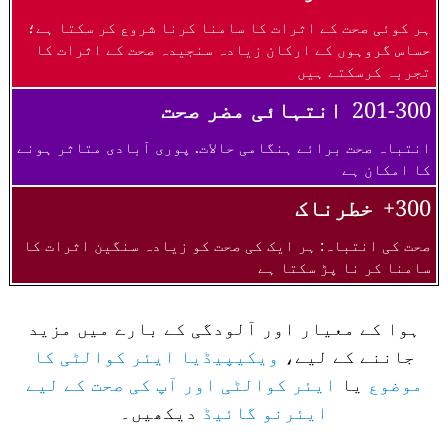
ہر کوئی صحت کے اثرات کا سامنا کرنا شروع کر سکتا ہے؛
حساس گروہوں کے ارکان زیادہ سنجیدہ صحت کے اثرات کا
تجربہ کرسکتے ہیں
201-300
انتہائی مضر صحت
انتباہ صحت برائے ہنگامی حالات. پوری آبادی متاثر ہونے
کا امکان ہے
300+
خطرناک
صحت کی انتباہ: ہر ایک کی صحت کو زیادہ سنگین اثرات کا
سامنا کر نا پڑ سکتا ہے
ہوا کے معیار اور آلودگی کے بارے میں مزید
جاننے کے لیے،
ویکیپیڈیا ایئر کوالٹی کا
موضوع
یا
ایئر کوالٹی اور آپ کی صحت کے لیے
ایئرنو گائیڈ
دیکھیں۔