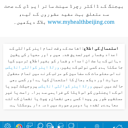
بیجنگ کے ڈاکٹر رچرڈ سینٹ سائر ایم ڈی کے صحت
سے متعلق بہت مفید مشوروں کے لیے،
www.myhealthbeijing.com
بلاگ دیکھیں۔
استعمال کی اطلاع
: اشاعت کے وقت تمام ایئر کوالٹی کے
اعداد وشمار غیرتصدیق شدہ ھیں ، اور معیار کی یقین
دہانی کے باعث ان اعداد و شمار کو بغیراطلاع ترمیم کیا
جا سکتا ہے، کسی نوٹس کے بغیر.
ورلڈ ایئر کوالٹی انڈیکس
نے اس معلومات کے مضامین کو مرتب کرنے میں تمام معقول
مہارت اور دیکھ بھال کا استعمال کیا ہے اور کسی بھی
حالت میں نہیں
ورلڈ ایئر کوالٹی انڈیکس
پروجیکٹ ٹیم یا
اس کے ایجنٹوں کو اس ڈیٹا کی فراہمی سے براہ راست یا غیر
مستقیم طور پر پیدا کسی بھی نقصان، چوٹ یا نقصان کے لئے
معاہدے، تشدد یا دوسری صورت میں ذمہ دار ہوسکتا ہے.