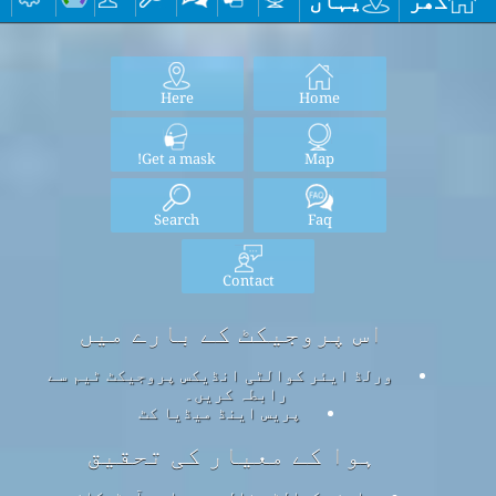
گھر
یہاں
Here
Home
Get a mask!
Map
Search
Faq
Contact
اس پروجیکٹ کے بارے میں
ورلڈ ایئر کوالٹی انڈیکس پروجیکٹ ٹیم سے
رابطہ کریں۔
پریس اینڈ میڈیا کٹ
ہوا کے معیار کی تحقیق
ایئر کوالٹی نالج بیس اور آرٹیکلز