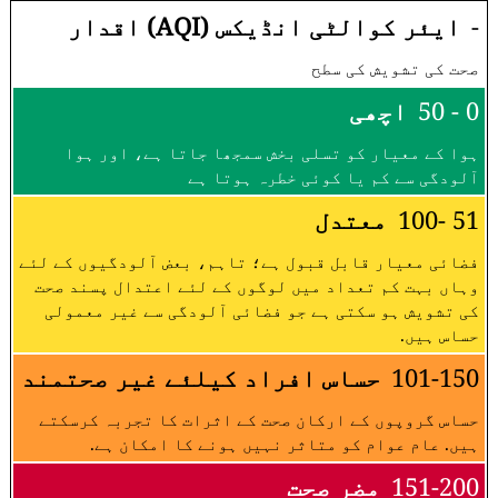
-
ایئر کوالٹی انڈیکس (AQI) اقدار
صحت کی تشویش کی سطح
0 - 50
اچھی
ہوا کے معیار کو تسلی بخش سمجھا جاتا ہے، اور ہوا
آلودگی سے کم یا کوئی خطرہ ہوتا ہے
51 -100
معتدل
فضائی معیار قابل قبول ہے؛ تاہم، بعض آلودگیوں کے لئے
وہاں بہت کم تعداد میں لوگوں کے لئے اعتدال پسند صحت
کی تشویش ہو سکتی ہے جو فضائی آلودگی سے غیر معمولی
حساس ہیں.
101-150
حساس افراد کیلئے غیر صحتمند
حساس گروپوں کے ارکان صحت کے اثرات کا تجربہ کرسکتے
ہیں. عام عوام کو متاثر نہیں ہونے کا امکان ہے.
151-200
مضر صحت