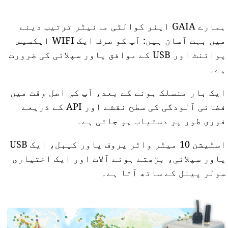
ہمارے GAIA ایئر کوالٹی مانیٹر ترتیب دینے
میں بہت آسان ہیں: آپ کو صرف ایک WIFI ایکسیس
پوائنٹ اور USB کے موافق پاور سپلائی کی ضرورت
ہے۔
ایک بار منسلک ہونے کے بعد، آپ کی اصل وقت میں
فضائی آلودگی کی سطح نقشے اور API کے ذریعے
فوری طور پر دستیاب ہو جاتی ہے۔
اسٹیشن 10 میٹر واٹر پروف پاور کیبل، ایک USB
پاور سپلائی، بڑھتے ہوئے آلات اور ایک اختیاری
سولر پینل کے ساتھ آتا ہے۔