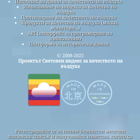
Източник на данни за качеството на въздуха
Изчисляване на индекса за качество на
въздуха
Прогнозиране на качеството на въздуха
Продукти за качество на въздуха (маски,
монитори...)
API (интерфейс за програмиране на
приложения)
Платформа за исторически данни
© 2008-2025
Проектът Световен индекс за качеството на
въздуха
Регистрирайте се за нашия безплатен месечен
пощенски списък и получавайте известия, когато са