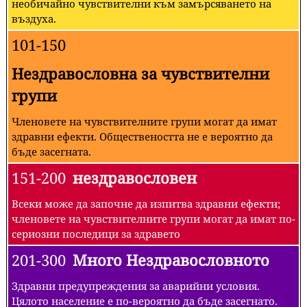
необичайно чувствителни към замърсяването на
въздуха.
101-150
Нездравословна за чувствителни
групи
Членовете на чувствителните групи могат да имат
здравни ефекти. Обществеността не е вероятно да
бъде засегната.
151-200
нездравословен
Всеки може да започне да изпитва здравни ефекти;
членовете на чувствителните групи могат да имат по-
сериозни последици за здравето
201-300
Много Нездравословното
Здравни предупреждения за аварийни условия.
Цялото население е по-вероятно да бъде засегнато.