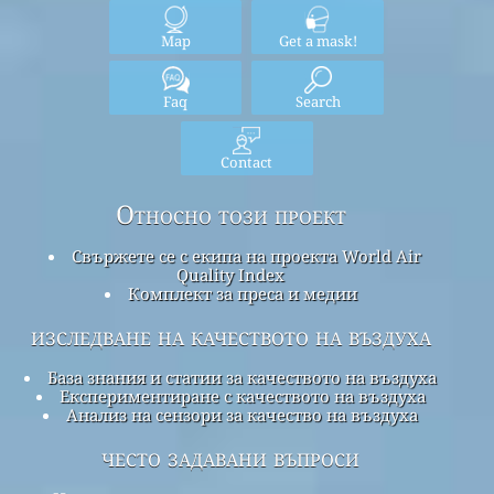
Map
Get a mask!
Faq
Search
Contact
Относно този проект
Свържете се с екипа на проекта World Air
Quality Index
Комплект за преса и медии
изследване на качеството на въздуха
База знания и статии за качеството на въздуха
Експериментиране с качеството на въздуха
Анализ на сензори за качество на въздуха
често задавани въпроси