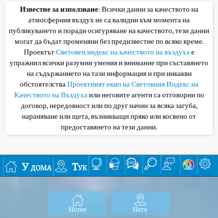
Известие за използване
: Всички данни за качеството на
атмосферния въздух не са валидни към момента на
публикуването и поради осигуряване на качеството, тези данни
могат да бъдат променяни без предизвестие по всяко време.
Проектът
Световен индекс на качеството на въздуха
е
упражнил всички разумни умения и внимание при съставянето
на съдържанието на тази информация и при никакви
обстоятелства
Проектният екип на Световния Индекс на
Качеството на Въздуха
или неговите агенти са отговорни по
договор, нередовност или по друг начин за всяка загуба,
нараняване или щета, възникващи пряко или косвено от
предоставянето на тези данни.
У дома
Тук
Home
Here