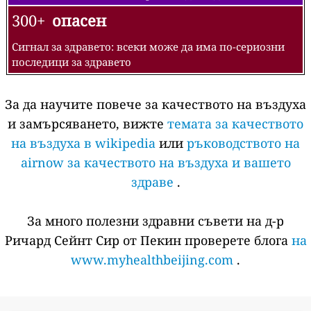
300+
опасен
Сигнал за здравето: всеки може да има по-сериозни
последици за здравето
За да научите повече за качеството на въздуха
и замърсяването, вижте
темата за качеството
на въздуха в wikipedia
или
ръководството на
airnow за качеството на въздуха и вашето
здраве
.
За много полезни здравни съвети на д-р
Ричард Сейнт Сир от Пекин проверете блога
на
www.myhealthbeijing.com
.