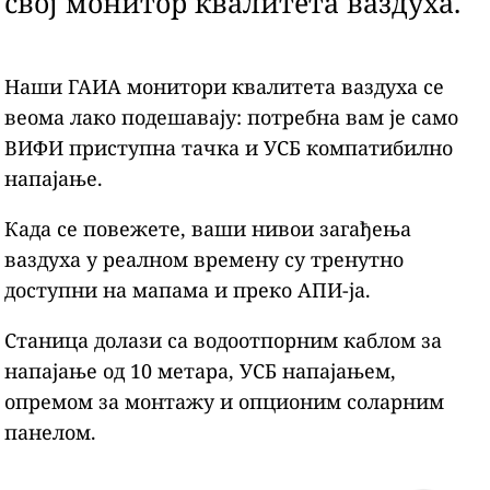
свој монитор квалитета ваздуха.
Наши ГАИА монитори квалитета ваздуха се
веома лако подешавају: потребна вам је само
ВИФИ приступна тачка и УСБ компатибилно
напајање.
Када се повежете, ваши нивои загађења
ваздуха у реалном времену су тренутно
доступни на мапама и преко АПИ-ја.
Станица долази са водоотпорним каблом за
напајање од 10 метара, УСБ напајањем,
опремом за монтажу и опционим соларним
панелом.