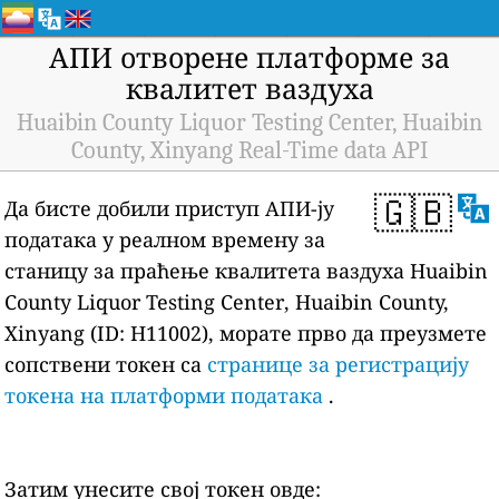
АПИ отворене платформе за
квалитет ваздуха
Huaibin County Liquor Testing Center, Huaibin
County, Xinyang Real-Time data API
🇬🇧
Да бисте добили приступ АПИ-ју
података у реалном времену за
станицу за праћење квалитета ваздуха Huaibin
County Liquor Testing Center, Huaibin County,
Xinyang (ID: H11002), морате прво да преузмете
сопствени токен са
странице за регистрацију
токена на платформи података
.
Затим унесите свој токен овде: