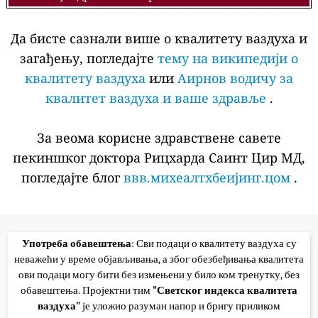
Да бисте сазнали више о квалитету ваздуха и
загађењу, погледајте
тему на википедији о
квалитету ваздуха
или
Аирнов водичу за
квалитет ваздуха и ваше здравље
.
За веома корисне здравствене савете
пекиншког доктора Рицхарда Саинт Цир МД,
погледајте блог
ввв.михеалтхбеијинг.цом
.
Употреба обавештења
: Сви подаци о квалитету ваздуха су
неважећи у време објављивања, а због обезбеђивања квалитета
ови подаци могу бити без измењени у било ком тренутку, без
обавештења. Пројектни тим
"Светског индекса квалитета
ваздуха"
је уложио разуман напор и бригу приликом