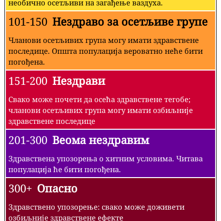
необично осетљиви на загађење ваздуха.
101-150
Нездраво за осетљиве групе
Чланови осетљивих група могу имати здравствене
последице. Општа популација вероватно неће бити
погођена.
151-200
Нездрави
Свако може почети да осећа здравствене тегобе;
чланови осетљивих група могу имати озбиљније
здравствене последице
201-300
Веома нездравим
Здравствена упозорења о хитним условима. Читава
популација ће бити погођена.
300+
Опасно
Здравствено упозорење: свако може доживети
озбиљније здравствене ефекте