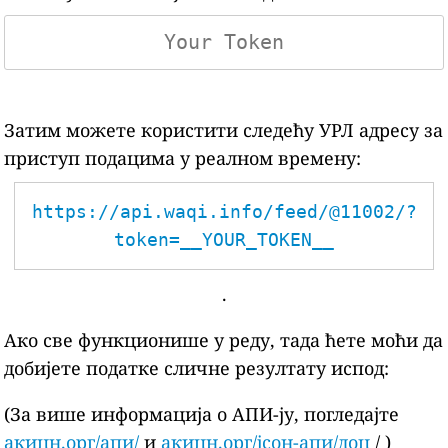
Затим можете користити следећу УРЛ адресу за
приступ подацима у реалном времену:
https://api.waqi.info/feed/@11002/?
token=__YOUR_TOKEN__
.
Ако све функционише у реду, тада ћете моћи да
добијете податке сличне резултату испод:
(За више информација о АПИ-ју, погледајте
акицн.орг/апи/
и
акицн.орг/јсон-апи/доц
/ )