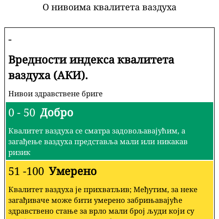
О нивоима квалитета ваздуха
-
Вредности индекса квалитета
ваздуха (АКИ).
Нивои здравствене бриге
0 - 50
Добро
Квалитет ваздуха се сматра задовољавајућим, а
загађење ваздуха представља мали или никакав
ризик
51 -100
Умерено
Квалитет ваздуха је прихватљив; Међутим, за неке
загађиваче може бити умерено забрињавајуће
здравствено стање за врло мали број људи који су