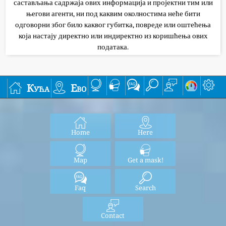
састављања садржаја ових информација и пројектни тим или
његови агенти, ни под каквим околностима неће бити
одговорни због било каквог губитка, повреде или оштећења
која настају директно или индиректно из коришћења ових
података.
Кућа
Ево
Home
Here
Map
Get a mask!
Faq
Search
Contact