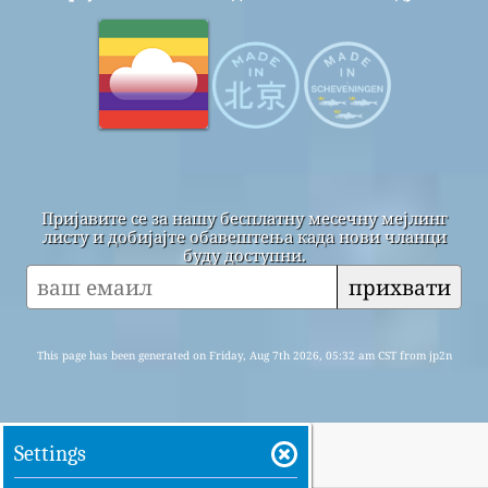
Пријавите се за нашу бесплатну месечну мејлинг
листу и добијајте обавештења када нови чланци
буду доступни.
прихвати
This page has been generated on Friday, Aug 7th 2026, 05:32 am CST from jp2n
Settings