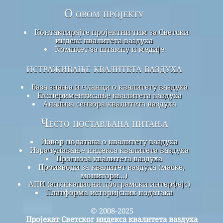
О овом пројекту
Контактирајте пројектни тим за Светски
индекс квалитета ваздуха
Комплет за штампу и медије
истраживање квалитета ваздуха
База знања и чланци о квалитету ваздуха
Експериментисање квалитета ваздуха
Анализа сензора квалитета ваздуха
Често постављана питања
Извор података о квалитету ваздуха
Израчунавање индекса квалитета ваздуха
Прогноза квалитета ваздуха
Производи за квалитет ваздуха (маске,
монитори...)
АПИ (апликациони програмски интерфејс)
Платформа историјских података
© 2008-2025
Пројекат Светског индекса квалитета ваздуха