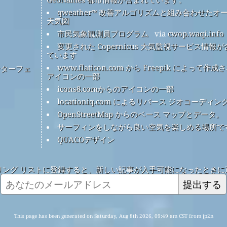
qweather™ 改善アルゴリズムと組み合わせたオ
天気図
市民気象観測員プログラム
via
cwop.waqi.info
変更された Copernicus 大気監視サービス情報
ています
www.flaticon.com から Freepik によって作成
ンターフェ
アイコンの一部
icons8.comからのアイコンの一部
locationiq.com によるリバース ジオコーディン
OpenStreetMap からのベース マップとデータ。
サーフィンをしながら良い空気を楽しめる場所で
QUACOデザイン
リング リストに登録すると、新しい記事が入手可能になったときに
提出する
This page has been generated on Saturday, Aug 8th 2026, 09:49 am CST from jp2n