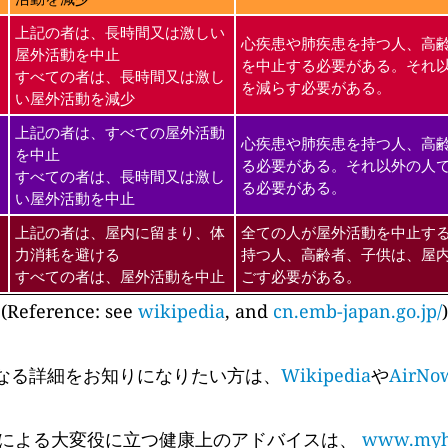
上記の者は、長時間又は激しい
心疾患や肺疾患を持つ人、高
屋外活動を中止
を中止する必要がある。それ
すべての者は、長時間又は激し
を減らす必要がある。
い屋外活動を減少
上記の者は、すべての屋外活動
心疾患や肺疾患を持つ人、高
を中止
る必要がある。それ以外の人
すべての者は、長時間又は激し
る必要がある。
い屋外活動を中止
上記の者は、屋内に留まり、体
全ての人が屋外活動を中止す
力消耗を避ける
持つ人、高齢者、子供は、屋
すべての者は、屋外活動を中止
ごす必要がある。
(Reference: see
wikipedia
, and
cn.emb-japan.go.jp/
)
なる詳細をお知りになりたい方は、
Wikipedia
や
AirNo
 Cyr氏による大変役に立つ健康上のアドバイスは、
www.myhe