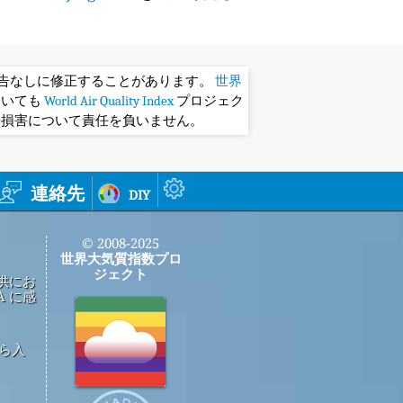
予告なしに修正することがあります。
世界
おいても
World Air Quality Index
プロジェク
や損害について責任を負いません。
連絡先
diy
© 2008-2025
世界大気質指数プロ
ジェクト
供にお
 に感
から入