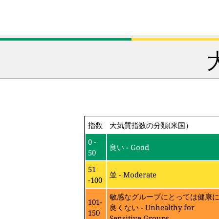
指数
大気質指数の分類(米国）
0 -
良い - Good
50
51
並 - Moderate
-100
敏感なグループにとっては健康
101-
良くない - Unhealthy for
150
Sensitive Groups