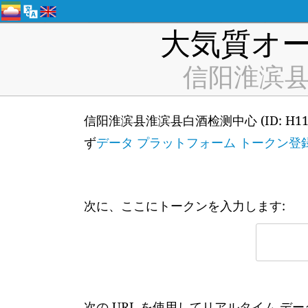
大気質オー
信阳淮滨县淮滨
信阳淮滨县淮滨县白酒检测中心 (ID: H
ず
データ プラットフォーム トークン登
次に、ここにトークンを入力します:
次の URL を使用してリアルタイム デ