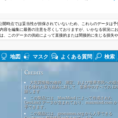
は公開時点では妥当性が担保されていないため、これらのデータは
内容を編集に最善の注意を尽くしておりますが、いかなる状況に
は、このデータの供給によって直接的または間接的に生じる損失
地図
マスク
よくある質問
検索
Credits
大気質情報の維持、測定、および世界市民への提
ける優れた取り組みに対して、世界中のすべての EPA
謝します
この製品には、MaxMind によって作成された
GeoLite2 データが含まれており、maxmind.com 
手できます。
この製品には、geonames.org から入手できる
GeoNames 都市情報が含まれています。