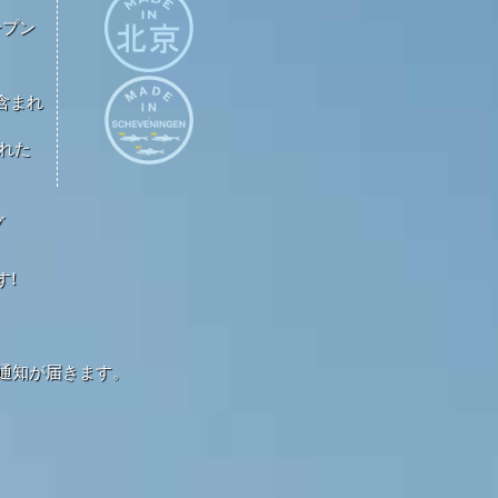
ープン
が含まれ
された
グ
す!
通知が届きます。