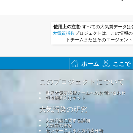
使用上の注意
: すべての大気質データ
大気質指数
プロジェクトは、この情報の
トチームまたはそのエージェント
ホーム
ここで
このプロジェクトについて
世界大気質指標チームへのお問い合わせ
報道機関向けキット
大気汚染の研究
大気汚染に関する詳細
大気質の実験
センサーによる大気汚染分析