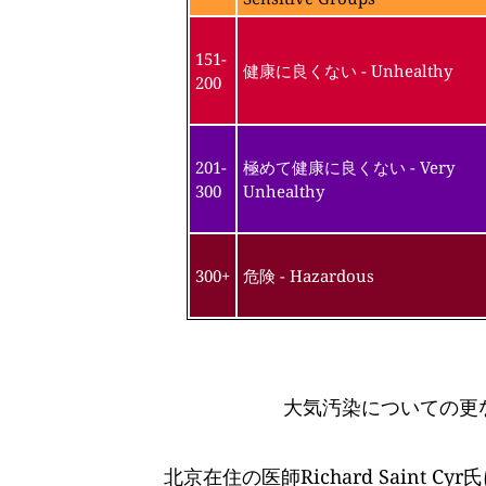
151-
健康に良くない - Unhealthy
200
201-
極めて健康に良くない - Very
300
Unhealthy
300+
危険 - Hazardous
大気汚染についての更
北京在住の医師Richard Saint