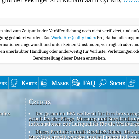
 gibt der Pekinger Arzt Richard Saint Cyr MD,
www.m
ten sind zum Zeitpunkt der Veröffentlichung noch nicht verifiziert, und a
igung geändert werden. Das
World Air Quality Index
Projekt hat alle ange
ormationen angewandt und unter keinen Umständen, vertraglich oder and
n unerlaubter Handlung oder anderweitig für Verluste, Verletzungen oder
Bereitstellung dieser Daten entstehen.
ere
Karte
Maske
FAQ
Suche
Credits
Index
Der gesamten EPA weltweit für ihre hervorra
Arbeit bei der Pflege, Messung und Bereitstellun
Informationen zur Luftqualität für die Weltbürg
Dieses Produkt enthält GeoLite2-Daten, die vo
MaxMind erstellt wurden und auf maxmind.com