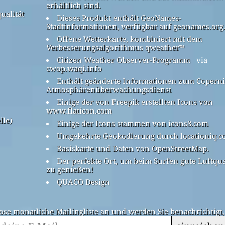
erhältlich sind.
ualität
Dieses Produkt enthält GeoNames-
Stadtinformationen, verfügbar auf geonames.org
Offene Wetterkarte, kombiniert mit dem
Verbesserungsalgorithmus qweather™
Citizen Weather Observer-Programm
via
cwop.waqi.info
Enthält geänderte Informationen zum Coperni
Atmosphärenüberwachungsdienst
Einige der von Freepik erstellten Icons von
www.flaticon.com
lle)
Einige der Icons stammen von icons8.com
Umgekehrte Geokodierung durch locationiq.
Basiskarte und Daten von OpenStreetMap.
Der perfekte Ort, um beim Surfen gute Luftqua
zu genießen!
QUACO Design
ose monatliche Mailingliste an und werden Sie benachrichtigt