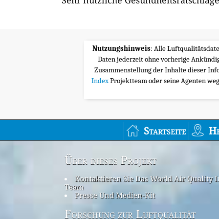
Sehr nützliche Gesundheitsratschläge
Nutzungshinweis
: Alle Luftqualitätsda
Daten jederzeit ohne vorherige Ankünd
Zusammenstellung der Inhalte dieser Inf
Index
Projektteam oder seine Agenten wege
Startseite
H
Über dieses Projekt
Kontaktieren Sie Das World Air Quality 
Team
Presse Und Medien-Kit
Forschung zur Luftqualität