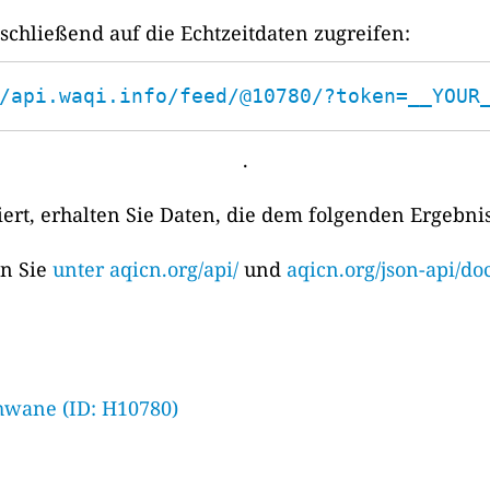
chließend auf die Echtzeitdaten zugreifen:
/api.waqi.info/feed/@10780/?token=__YOUR
.
rt, erhalten Sie Daten, die dem folgenden Ergebni
en Sie
unter aqicn.org/api/
und
aqicn.org/json-api/doc
hwane (ID: H10780)