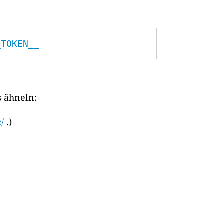
_TOKEN__
s ähneln:
/
.)