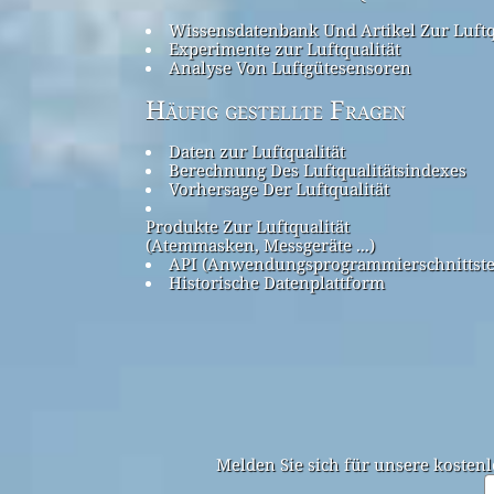
Wissensdatenbank Und Artikel Zur Luftq
Experimente zur Luftqualität
Analyse Von Luftgütesensoren
Häufig gestellte Fragen
Daten zur Luftqualität
Berechnung Des Luftqualitätsindexes
Vorhersage Der Luftqualität
Produkte Zur Luftqualität
(Atemmasken, Messgeräte ...)
API (Anwendungsprogrammierschnittste
Historische Datenplattform
Melden Sie sich für unsere kostenl