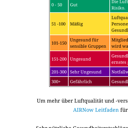
Die Luf
0 - 50
Gut
Risiko.
Luftqual
51 -100
Mäßig
Persone
Gesundh
Ungesund für
Mitglie
101-150
sensible Gruppen
wird wa
Gesundh
151-200
Ungesund
ernstes 
201-300
Sehr Ungesund
Notfall
300+
Gefährlich
Gesundh
Um mehr über Luftqualität und -vers
AIRNow Leitfaden
für