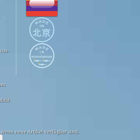
.
cus-
com
lität
, wenn neue Artikel verfügbar sind.