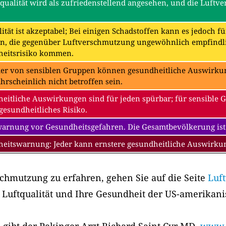
tqualität wird als zufriedenstellend angesehen, und die Luftv
ität ist akzeptabel; Bei einigen Schadstoffen kann es jedoch f
n, die gegenüber Luftverschmutzung ungewöhnlich empfindli
eitsrisiko kommen.
der von sensiblen Gruppen können gesundheitliche Auswirkung
hrscheinlich nicht betroffen sein.
eitliche Auswirkungen sind für jeden spürbar; für sensible 
gesundheitliches Risiko.
warnung vor Gesundheitsgefahren. Die Gesamtbevölkerung ist
eitswarnung: Jeder kann ernstere gesundheitliche Auswirk
chmutzung zu erfahren, gehen Sie auf die Seite
Luf
 Luftqualität und Ihre Gesundheit der US-amerikan