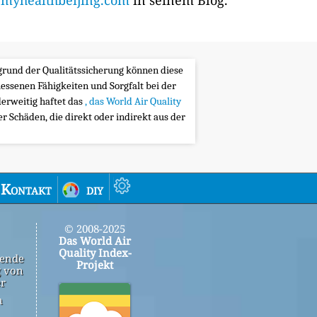
yhealthbeijing.com
in seinem Blog.
ufgrund der Qualitätssicherung können diese
messenen Fähigkeiten und Sorgfalt bei der
erweitig haftet das
, das World Air Quality
 Schäden, die direkt oder indirekt aus der
Kontakt
diy
© 2008-2025
Das World Air
Quality Index-
gende
Projekt
g von
er
n