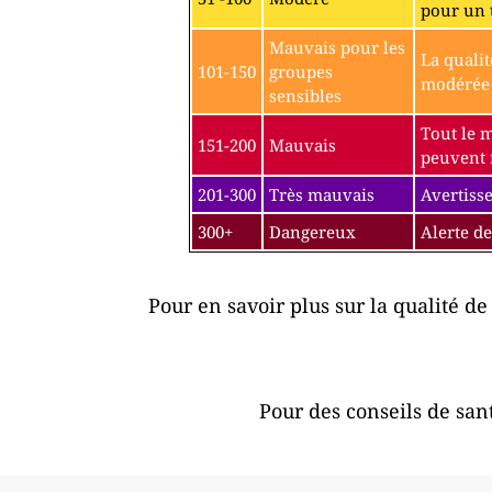
pour un 
Mauvais pour les
La qualit
101-150
groupes
modérée p
sensibles
Tout le 
151-200
Mauvais
peuvent r
201-300
Très mauvais
Avertisse
300+
Dangereux
Alerte de
Pour en savoir plus sur la qualité de 
Pour des conseils de sant