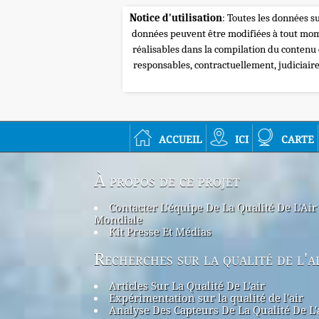
Notice d'utilisation
: Toutes les données su
données peuvent être modifiées à tout mome
réalisables dans la compilation du contenu
responsables, contractuellement, judiciair
accueil
ici
carte
À propos de ce projet
Contacter L'équipe De La Qualité De L'Air
Mondiale
Kit Presse Et Médias
Recherches sur la qualité de l'a
Articles Sur La Qualité De L'air
Expérimentation sur la qualité de l'air
Analyse Des Capteurs De La Qualité De L'