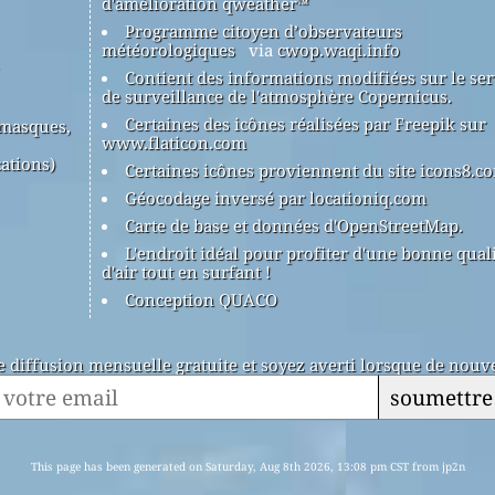
d'amélioration qweather™
Programme citoyen d’observateurs
météorologiques
via
cwop.waqi.info
Contient des informations modifiées sur le ser
de surveillance de l'atmosphère Copernicus.
Certaines des icônes réalisées par Freepik sur
(masques,
www.flaticon.com
ations)
Certaines icônes proviennent du site icons8.c
Géocodage inversé par locationiq.com
Carte de base et données d'OpenStreetMap.
L'endroit idéal pour profiter d'une bonne qual
d'air tout en surfant !
Conception QUACO
de diffusion mensuelle gratuite et soyez averti lorsque de nouve
soumettre
This page has been generated on Saturday, Aug 8th 2026, 13:08 pm CST from jp2n