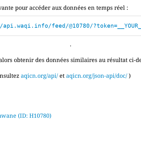
ivante pour accéder aux données en temps réel :
/api.waqi.info/feed/@10780/?token=__YOUR
.
alors obtenir des données similaires au résultat ci-d
onsultez
aqicn.org/api/
et
aqicn.org/json-api/doc/
)
hwane (ID: H10780)