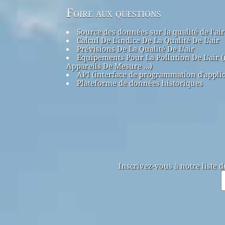
Foire aux questions
Source des données sur la qualité de l'air
Calcul De L'indice De La Qualité De L'air
Prévisions De La Qualité De L'air
Equipements Pour La Pollution De L'air 
Appareils De Mesure ...)
API (interface de programmation d'applic
Plateforme de données historiques
Inscrivez-vous à notre liste 