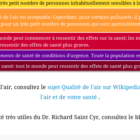
très petit nombre de personnes inhabituellement sensibles à l
é de l'air est acceptable; Cependant, pour certains polluants, i
our un très petit nombre de personnes qui sont particulièremen
monde peut commencer à ressentir des effets sur la santé; les
essentir des effets de santé plus graves.
ments de santé de conditions d'urgence. Toute la population est
 santé: tout le monde peut ressentir des effets de santé plus gr
l'air, consultez le
sujet Qualité de l'air sur Wikipedi
l'air et de votre santé
.
é très utiles du Dr. Richard Saint Cyr, consultez le 