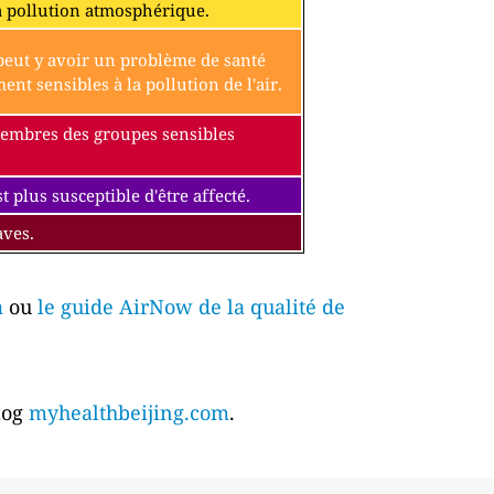
a pollution atmosphérique.
l peut y avoir un problème de santé
t sensibles à la pollution de l'air.
 membres des groupes sensibles
 plus susceptible d'être affecté.
aves.
a
ou
le guide AirNow de la qualité de
blog
myhealthbeijing.com
.