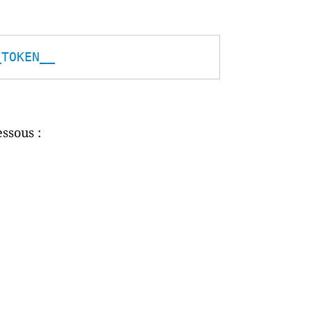
_TOKEN__
essous :