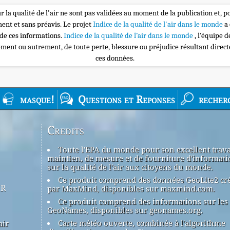
r la qualité de l'air ne sont pas validées au moment de la publication et, p
nt et sans préavis. Le projet
Indice de la qualité de l'air dans le monde
a
 de ces informations.
Indice de la qualité de l’air dans le monde
, l’équipe 
ement ou autrement, de toute perte, blessure ou préjudice résultant direc
ces données.
masque!
Questions et Reponses
recher
Credits
Toute l'EPA du monde pour son excellent trava
maintien, de mesure et de fourniture d'informati
sur la qualité de l'air aux citoyens du monde.
Ce produit comprend des données GeoLite2 cr
ir
par MaxMind, disponibles sur maxmind.com.
Ce produit comprend des informations sur les 
GeoNames, disponibles sur geonames.org.
Carte météo ouverte, combinée à l'algorithme
air