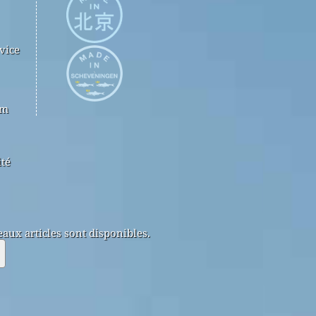
vice
om
ité
aux articles sont disponibles.