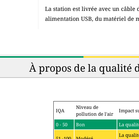
La station est livrée avec un câble
alimentation USB, du matériel de 
À propos de la qualité 
Niveau de
IQA
Impact su
pollution de l'air
0 - 50
Bon
La qualit
La qualit
51 -100
Modéré