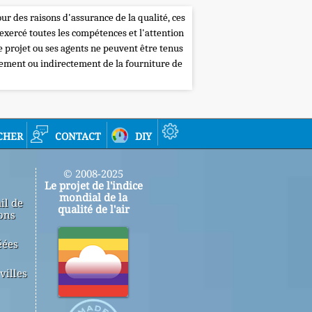
our des raisons d'assurance de la qualité, ces
 exercé toutes les compétences et l'attention
de projet ou ses agents ne peuvent être tenus
tement ou indirectement de la fourniture de
cher
contact
diy
© 2008-2025
Le projet de l'indice
mondial de la
il de
qualité de l'air
ons
éées
villes