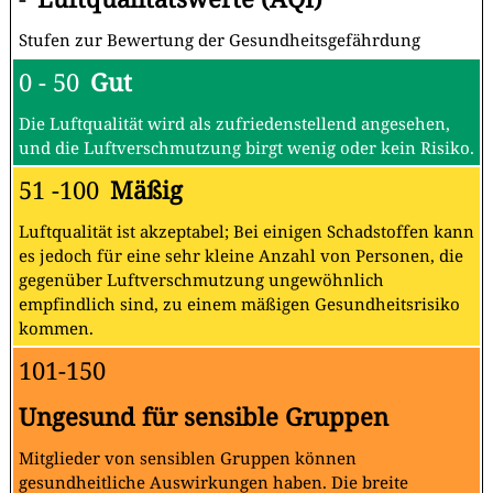
Stufen zur Bewertung der Gesundheitsgefährdung
0 - 50
Gut
Die Luftqualität wird als zufriedenstellend angesehen,
und die Luftverschmutzung birgt wenig oder kein Risiko.
51 -100
Mäßig
Luftqualität ist akzeptabel; Bei einigen Schadstoffen kann
es jedoch für eine sehr kleine Anzahl von Personen, die
gegenüber Luftverschmutzung ungewöhnlich
empfindlich sind, zu einem mäßigen Gesundheitsrisiko
kommen.
101-150
Ungesund für sensible Gruppen
Mitglieder von sensiblen Gruppen können
gesundheitliche Auswirkungen haben. Die breite