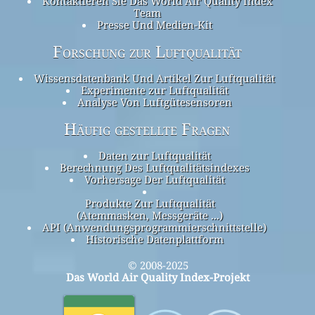
Kontaktieren Sie Das World Air Quality Index
Team
Presse Und Medien-Kit
Forschung zur Luftqualität
Wissensdatenbank Und Artikel Zur Luftqualität
Experimente zur Luftqualität
Analyse Von Luftgütesensoren
Häufig gestellte Fragen
Daten zur Luftqualität
Berechnung Des Luftqualitätsindexes
Vorhersage Der Luftqualität
Produkte Zur Luftqualität
(Atemmasken, Messgeräte ...)
API (Anwendungsprogrammierschnittstelle)
Historische Datenplattform
© 2008-2025
Das World Air Quality Index-Projekt