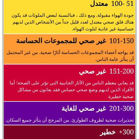
51 -100
معتدل
جودة الهواء مقبولة. ومع ذلك ، فبالنسبة لبعض الملوثات قد يكون
هناك قلق صحي معتدل لعدد قليل جداً من الأشخاص الذين لديهم
حساسية غير عادية لتلوث الهواء.
101-150
غير صحي للمجموعات الحساسة
قد يواجه أعضاء المجموعات الحساسة آثارًا صحية. من غير المحتمل
أن يتأثر عامة الناس.
151-200
غير صحي
قد يعاني معظم الناس من الآثار الجانبية التي تؤثر على الصحة؛ أما
الأفراد الذين لديهم وضع صحي حساس فقد يعانون من مشاكل
صحية خطيرة
201-300
غير صحي للغاية
تحذيرات صحية لظروف الطوارئ. من المرجح أن يتأثر جميع السكان.
300+
خطير