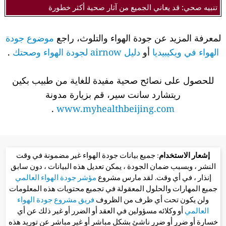
تنبيه صحي: قد يعاني الجميع من آثار صحية أكثر خطورة
لمعرفة المزيد عن جودة الهواء والتلوث، راجع
موضوع جودة
الهواء في ويكيبيديا
أو
دليل airnow لجودة الهواء وصحتك
.
للحصول على نصائح صحية مفيدة للغاية من طبيب بكين
ريتشارد سانت سير، قم بزيارة مدونة
.
www.myhealthbeijing.com
إشعار الاستخدام
: جميع بيانات جودة الهواء غير مضمونة في وقت
النشر ، وبسبب ضمان الجودة ، يمكن تعديل هذه البيانات ، دون سابق
إنذار ، في أي وقت. لقد مارس مشروع
مؤشر جودة الهواء العالمي
جميع المهارات والحلول المعقولة في تجميع محتويات هذه المعلومات
ولن يكون تحت أي ظرف من الظروف
فريق مشروع جودة الهواء
العالمي
أو وكلائه مسؤولين في العقد أو الضرر أو غير ذلك عن أي
خسارة أو ضرر أو ضرر ناشئ بشكل مباشر أو غير مباشر عن توريد هذه