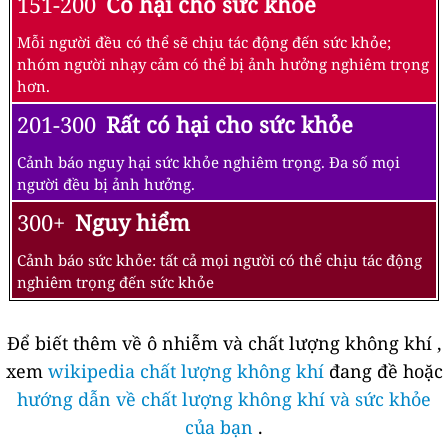
151-200
Có hại cho sức khỏe
Mỗi người đều có thể sẽ chịu tác động đến sức khỏe;
nhóm người nhạy cảm có thể bị ảnh hưởng nghiêm trọng
hơn.
201-300
Rất có hại cho sức khỏe
Cảnh báo nguy hại sức khỏe nghiêm trọng. Đa số mọi
người đều bị ảnh hưởng.
300+
Nguy hiểm
Cảnh báo sức khỏe: tất cả mọi người có thể chịu tác động
nghiêm trọng đến sức khỏe
Để biết thêm về ô nhiễm và chất lượng không khí ,
xem
wikipedia chất lượng không khí
đang đề hoặc
hướng dẫn về chất lượng không khí và sức khỏe
của bạn
.