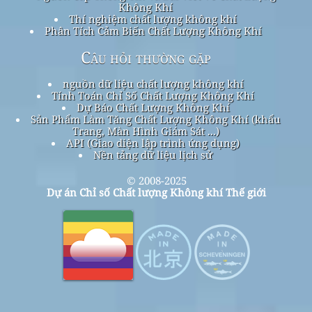
Không Khí
Thí nghiệm chất lượng không khí
Phân Tích Cảm Biến Chất Lượng Không Khí
Câu hỏi thường gặp
nguồn dữ liệu chất lượng không khí
Tính Toán Chỉ Số Chất Lượng Không Khí
Dự Báo Chất Lượng Không Khí
Sản Phẩm Làm Tăng Chất Lượng Không Khí (khẩu
Trang, Màn Hình Giám Sát ...)
API (Giao diện lập trình ứng dụng)
Nền tảng dữ liệu lịch sử
© 2008-2025
Dự án Chỉ số Chất lượng Không khí Thế giới