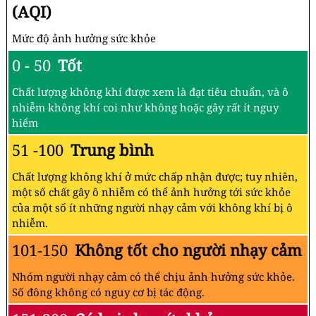
(AQI)
Mức độ ảnh hưởng sức khỏe
0 - 50
Tốt
Chất lượng không khí được xem là đạt tiêu chuẩn, và ô
nhiễm không khí coi như không hoặc gây rất ít nguy
hiểm
51 -100
Trung bình
Chất lượng không khí ở mức chấp nhận được; tuy nhiên,
một số chất gây ô nhiễm có thể ảnh hưởng tới sức khỏe
của một số ít những người nhạy cảm với không khí bị ô
nhiễm.
101-150
Không tốt cho người nhạy cảm
Nhóm người nhạy cảm có thể chịu ảnh hưởng sức khỏe.
Số đông không có nguy cơ bị tác động.