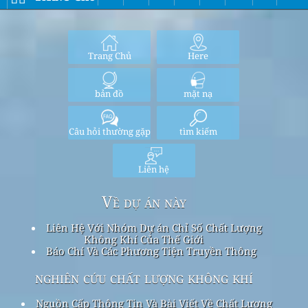
Trang Chủ
Here
bản đồ
mặt nạ
Câu hỏi thường gặp
tìm kiếm
Liên hệ
Về dự án này
Liên Hệ Với Nhóm Dự án Chỉ Số Chất Lượng
Không Khí Của Thế Giới
Báo Chí Và Các Phương Tiện Truyền Thông
nghiên cứu chất lượng không khí
Nguồn Cấp Thông Tin Và Bài Viết Về Chất Lượng