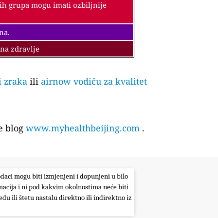
vih grupa mogu imati ozbiljnije
na.
 na zdravlje
i zraka
ili
airnow vodiču za kvalitet
e blog
www.myhealthbeijing.com
.
odaci mogu biti izmjenjeni i dopunjeni u bilo
macija i ni pod kakvim okolnostima neće biti
du ili štetu nastalu direktno ili indirektno iz