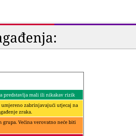
agađenja:
predstavlja mali ili nikakav rizik
i umjereno zabrinjavajući utjecaj na
agađenje zraka.
 grupa. Većina verovatno neće biti