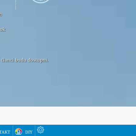
m
dok
i članci budu dostupni.
takt
diy