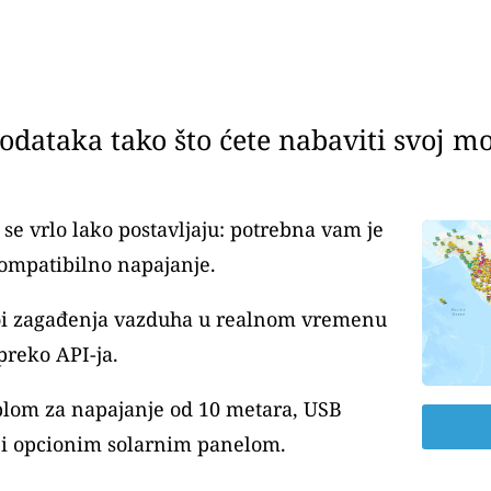
dataka tako što ćete nabaviti svoj mon
se vrlo lako postavljaju: potrebna vam je
ompatibilno napajanje.
voi zagađenja vazduha u realnom vremenu
preko API-ja.
blom za napajanje od 10 metara, USB
i opcionim solarnim panelom.