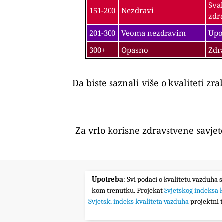
Sva
151-200
Nezdravi
zdr
201-300
Veoma nezdravim
Upo
300+
Opasno
Zdr
Da biste saznali više o kvaliteti zr
Za vrlo korisne zdravstvene savje
Upotreba
: Svi podaci o kvalitetu vazduha 
kom trenutku. Projekat
Svjetskog indeksa 
Svjetski indeks kvaliteta vazduha
projektni t