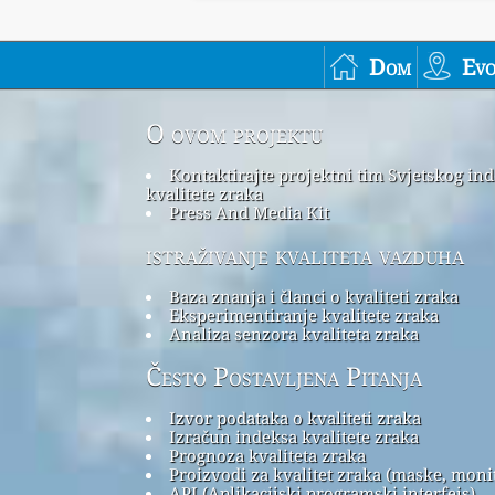
Dom
Ev
O ovom projektu
Kontaktirajte projektni tim Svjetskog in
kvalitete zraka
Press And Media Kit
istraživanje kvaliteta vazduha
Baza znanja i članci o kvaliteti zraka
Eksperimentiranje kvalitete zraka
Analiza senzora kvaliteta zraka
Često Postavljena Pitanja
Izvor podataka o kvaliteti zraka
Izračun indeksa kvalitete zraka
Prognoza kvaliteta zraka
Proizvodi za kvalitet zraka (maske, monito
API (Aplikacijski programski interfejs)