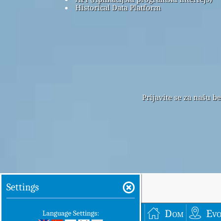
Historical Data Platform
Prijavite se za našu b
Settings
Dom
Ev
Language Settings: