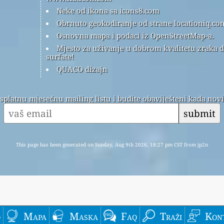
Neke od ikona sa icons8.com
Obrnuto geokodiranje od strane locationiq.co
Osnovna mapa i podaci iz OpenStreetMap-a.
Mjesto za uživanje u dobrom kvalitetu zraka 
surfate!
QUACO dizajn
esplatnu mjesečnu mailing listu i budite obaviješteni kada nov
submit
This page has been generated on Sunday, Aug 9th 2026, 18:27 pm CST from jp2n
o
Mapa
Maska
Faq
Traži
Kon