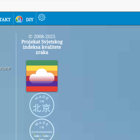
takt
diy
© 2008-2025
Projekat Svjetskog
indeksa kvalitete
zraka
irane