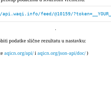
/api.waqi.info/feed/@10159/?token=__YOUR
.
biti podatke slične rezultatu u nastavku:
ite
aqicn.org/api/
i
aqicn.org/json-api/doc/
)