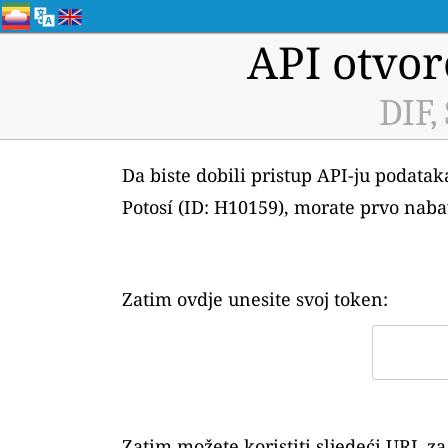
API otvor
DIF,
Da biste dobili pristup API-ju podata
Potosí (ID: H10159), morate prvo nabav
Zatim ovdje unesite svoj token:
Zatim možete koristiti sljedeći URL 