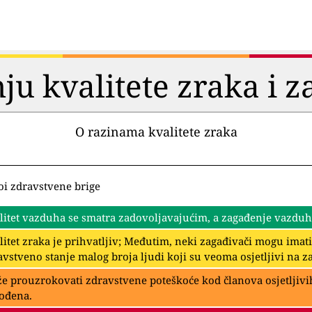
ju kvalitete zraka i z
O razinama kvalitete zraka
oi zdravstvene brige
litet vazduha se smatra zadovoljavajućim, a zagađenje vazduha 
litet zraka je prihvatljiv; Međutim, neki zagađivači mogu imat
avstveno stanje malog broja ljudi koji su veoma osjetljivi na z
e prouzrokovati zdravstvene poteškoće kod članova osjetljivih
ođena.