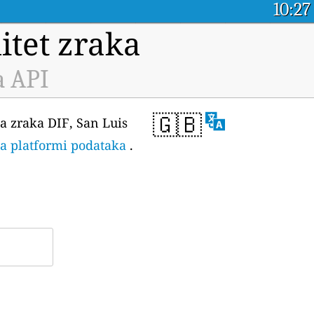
10:27
itet zraka
a API
🇬🇧
a zraka DIF, San Luis
na platformi podataka
.