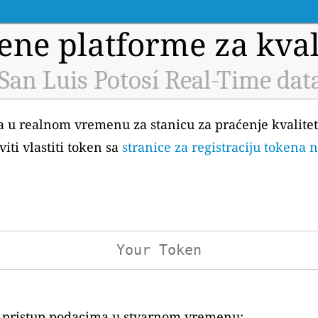
ene platforme za kval
 San Luis Potosí Real-Time dat
ka u realnom vremenu za stanicu za praćenje kvalitet
iti vlastiti token sa
stranice za registraciju tokena 
za pristup podacima u stvarnom vremenu: