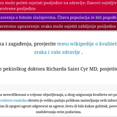
ko može početi osjećati posljedice na zdravlje; članovi osjetlji
avstvene posljedice
zorenja o hitnim slučajevima. Čitava populacija će biti pogođe
avstveno upozorenje: svako može osjetiti ozbiljnije posljedice
aka i zagađenju, provjerite
temu wikipedije o kvalitet
zraka i vaše zdravlje
.
te pekinškog doktora Richarda Saint Cyr MD, posjetit
su neverifikovani u vrijeme objavljivanja, a zbog osiguranja kvaliteta ovi p
kvaliteta vazduha
obratio je veliku pažnju prilikom sastavljanja ovih infor
im ili njegovi agenti odgovorni za ugovor, štetu ili bilo kakav gubitak, povre
snabdevanja ovim podacima.