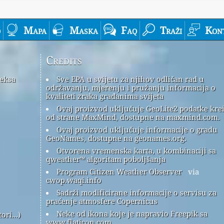
o
Mapa
Maska
Faq
Traži
Kon
Credits
deksa
Sve EPA u svijetu za njihov odličan rad u
održavanju, mjerenju i pružanju informacija o
kvaliteti zraka građanima svijeta
Ovaj proizvod uključuje GeoLite2 podatke kre
od strane MaxMind, dostupne na maxmind.com.
Ovaj proizvod uključuje informacije o gradu
GeoNames, dostupne na geonames.org.
Otvorena vremenska karta, u kombinaciji sa
qweather™ algoritam poboljšanja
Program Citizen Weather Observer
via
cwop.waqi.info
Sadrži modificirane informacije o servisu za
praćenje atmosfere Copernicus
Neke od ikona koje je napravio Freepik sa
ri...)
www.flaticon.com