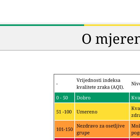
O mjeren
Vrijednosti indeksa
-
Niv
kvalitete zraka (AQI).
0 - 50
Dobro
Kva
Kva
51 -100
Umereno
zdr
Nezdravo za osetljive
Mož
101-150
grupe
pog