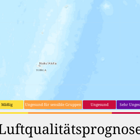
Mäßig
Ungesund für sensible Gruppen
Ungesund
Sehr Unge
Luftqualitätsprognos