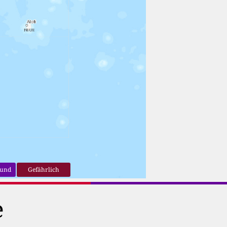
sund
Gefährlich
e