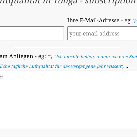
ftqualität in Tonga
-
subscription
Ihre E-Mail-Adresse
- eg
"j
rem Anliegen
- eg:
,
""
"
Ich möchte helfen, indem ich eine Sta
, ..
iche tägliche Luftqualität für das vergangene Jahr wissen
"