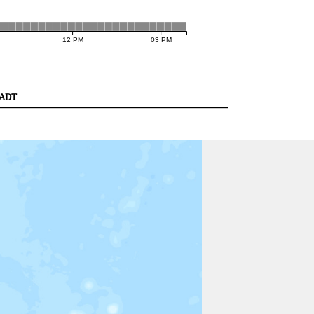
12 PM
03 PM
adt