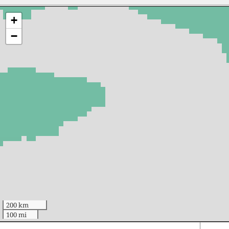
+
−
200 km
100 mi