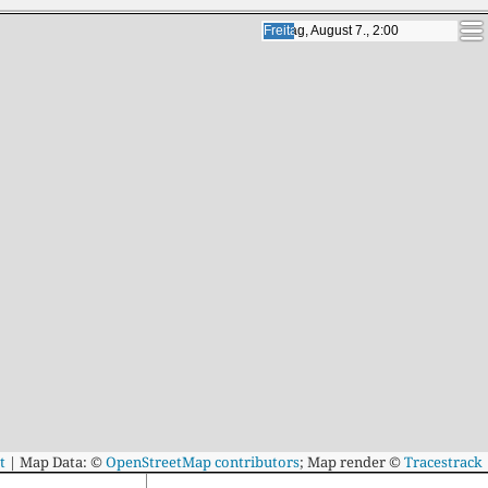
Samstag, August 8., 4:00
Samstag, August 8., 4:00
t
|
Map Data: ©
OpenStreetMap contributors
; Map render ©
Tracestrack