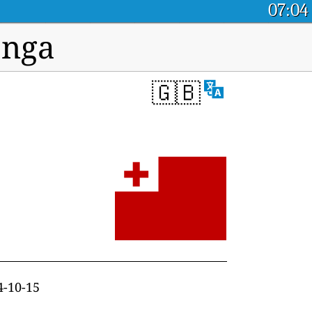
07:04
onga
🇬🇧
4-10-15