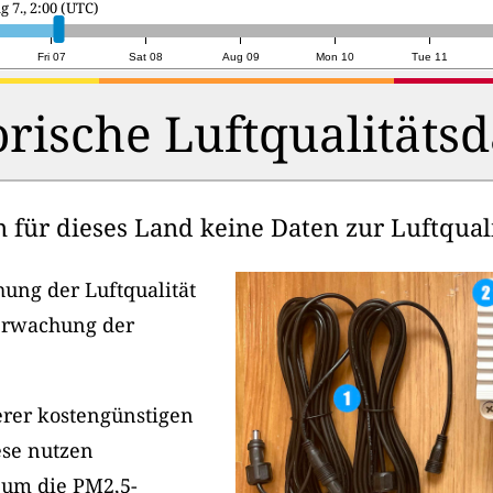
ag 8., 4:00 (UTC)
Fri 07
Sat 08
Aug 09
Mon 10
Tue 11
orische Luftqualitätsd
für dieses Land keine Daten zur Luftqualit
ung der Luftqualität
berwachung der
serer kostengünstigen
ese nutzen
 um die PM2,5-