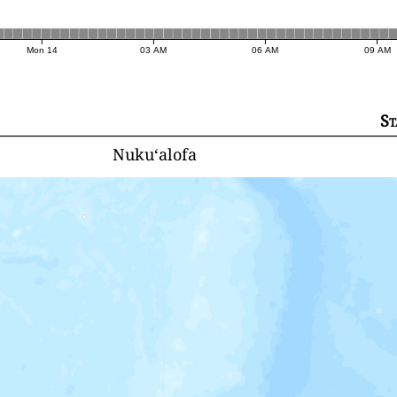
Mon 14
03 AM
06 AM
09 AM
St
Nuku‘alofa