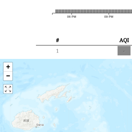
06 PM
09 PM
#
AQI
1
-
+
−