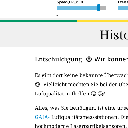
Speed(FPS): 18
Samst
1
Hist
Entschuldigung! 😟 Wir können 
Es gibt dort keine bekannte Überwach
😢. Vielleicht möchten Sie bei der Ü
Luftqualität mithelfen 🤔 🤔?
Alles, was Sie benötigen, ist eine un
GAIA-
Luftqualitätsmessstationen. Di
hochmoderne Laserpartikelsensoren,