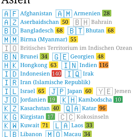
🇦🇫
🇦🇲
Afghanistan
Armenien
28
🇦🇿
🇧🇭
Aserbaidschan
50
Bahrain
🇧🇩
🇧🇹
Bangladesch
68
Bhutan
68
🇲🇲
Birma (Myanmar)
55
🇮🇴
Britisches Territorium im Indischen Ozean
🇧🇳
🇬🇪
Brunei
34
Georgien
48
🇭🇰
🇮🇳
Hongkong
63
Indien
116
🇮🇩
🇮🇶
Indonesien
140
Irak
🇮🇷
Iran (Islamische Republik)
🇮🇱
🇯🇵
🇾🇪
Israel
65
Japan
60
Jemen
🇯🇴
🇰🇭
Jordanien
19
Kambodscha
10
🇰🇿
🇶🇦
Kasachstan
40
Katar
96
🇰🇬
🇨🇨
Kirgistan
17
Kokosinseln
🇰🇼
🇱🇦
Kuwait
71
Laos
33
🇱🇧
🇲🇴
Libanon
Macau
34