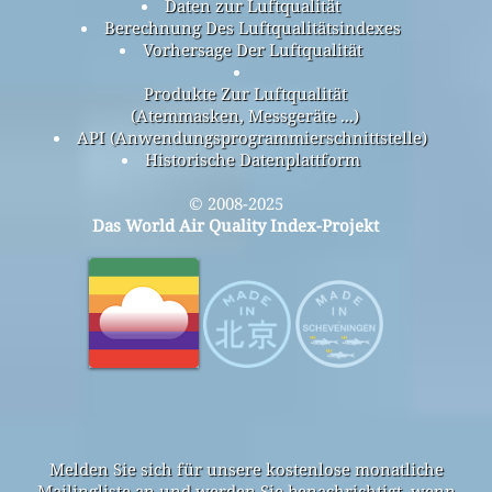
Daten zur Luftqualität
Berechnung Des Luftqualitätsindexes
Vorhersage Der Luftqualität
Produkte Zur Luftqualität
(Atemmasken, Messgeräte ...)
API (Anwendungsprogrammierschnittstelle)
Historische Datenplattform
© 2008-2025
Das World Air Quality Index-Projekt
Melden Sie sich für unsere kostenlose monatliche
Mailingliste an und werden Sie benachrichtigt, wenn