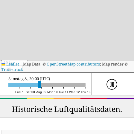
10 km
Leaflet
|
Map Data: ©
OpenStreetMap contributors
; Map render ©
5 mi
Tracestrack
Sonntag 9., 17:00 (UTC)
Fri 07
Sat 08
Aug 09
Mon 10
Tue 11
Wed 12
Thu 13
Historische Luftqualitätsdaten.