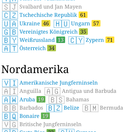
🇸🇯
Svalbard und Jan Mayen
🇨🇿
Tschechische Republik
61
🇺🇦
🇭🇺
Ukraine
46
Ungarn
57
🇬🇧
Vereinigtes Königreich
35
🇧🇾
🇨🇾
Weißrussland
13
Zypern
71
🇦🇹
Österreich
34
Nordamerika
🇻🇮
Amerikanische Jungferninseln
🇦🇮
🇦🇬
Anguilla
Antigua und Barbuda
🇦🇼
🇧🇸
Aruba
19
Bahamas
🇧🇧
🇧🇿
🇧🇲
Barbados
Belize
Bermuda
🇧🇶
Bonaire
19
🇻🇬
Britische Jungferninseln