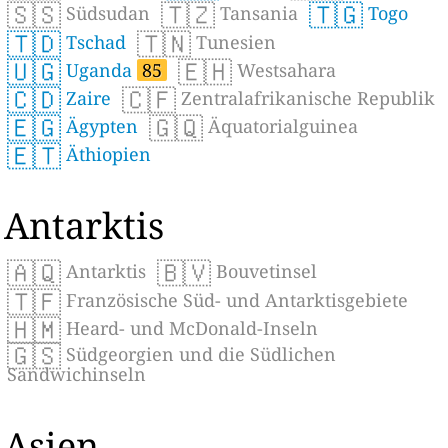
🇸🇸
🇹🇿
🇹🇬
Südsudan
Tansania
Togo
🇹🇩
🇹🇳
Tschad
Tunesien
🇺🇬
🇪🇭
Uganda
85
Westsahara
🇨🇩
🇨🇫
Zaire
Zentralafrikanische Republik
🇪🇬
🇬🇶
Ägypten
Äquatorialguinea
🇪🇹
Äthiopien
Antarktis
🇦🇶
🇧🇻
Antarktis
Bouvetinsel
🇹🇫
Französische Süd- und Antarktisgebiete
🇭🇲
Heard- und McDonald-Inseln
🇬🇸
Südgeorgien und die Südlichen
Sandwichinseln
Asien