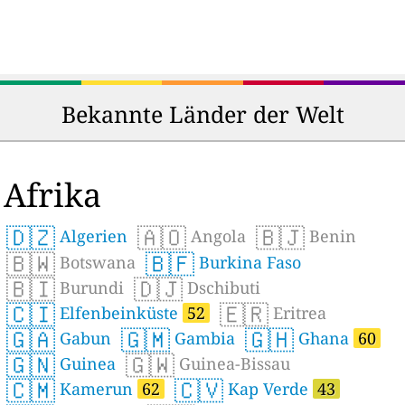
Bekannte Länder der Welt
Afrika
🇩🇿
🇦🇴
🇧🇯
Algerien
Angola
Benin
🇧🇼
🇧🇫
Botswana
Burkina Faso
🇧🇮
🇩🇯
Burundi
Dschibuti
🇨🇮
🇪🇷
Elfenbeinküste
52
Eritrea
🇬🇦
🇬🇲
🇬🇭
Gabun
Gambia
Ghana
60
🇬🇳
🇬🇼
Guinea
Guinea-Bissau
🇨🇲
🇨🇻
Kamerun
62
Kap Verde
43