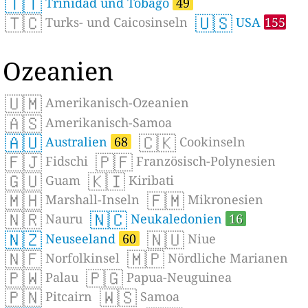
🇹🇹
Trinidad und Tobago
49
🇹🇨
🇺🇸
Turks- und Caicosinseln
USA
155
Ozeanien
🇺🇲
Amerikanisch-Ozeanien
🇦🇸
Amerikanisch-Samoa
🇦🇺
🇨🇰
Australien
68
Cookinseln
🇫🇯
🇵🇫
Fidschi
Französisch-Polynesien
🇬🇺
🇰🇮
Guam
Kiribati
🇲🇭
🇫🇲
Marshall-Inseln
Mikronesien
🇳🇷
🇳🇨
Nauru
Neukaledonien
16
🇳🇿
🇳🇺
Neuseeland
60
Niue
🇳🇫
🇲🇵
Norfolkinsel
Nördliche Marianen
🇵🇼
🇵🇬
Palau
Papua-Neuguinea
🇵🇳
🇼🇸
Pitcairn
Samoa