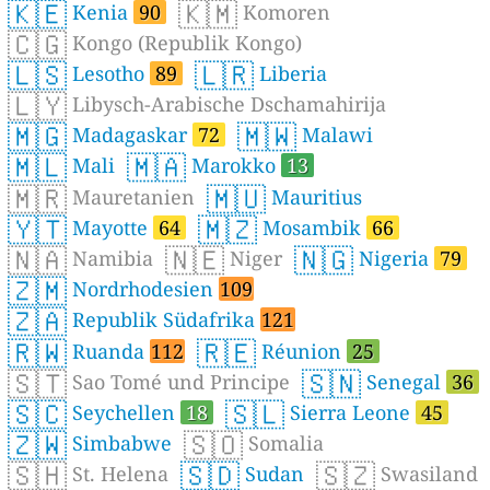
🇰🇪
🇰🇲
Kenia
90
Komoren
🇨🇬
Kongo (Republik Kongo)
🇱🇸
🇱🇷
Lesotho
89
Liberia
🇱🇾
Libysch-Arabische Dschamahirija
🇲🇬
🇲🇼
Madagaskar
72
Malawi
🇲🇱
🇲🇦
Mali
Marokko
13
🇲🇷
🇲🇺
Mauretanien
Mauritius
🇾🇹
🇲🇿
Mayotte
64
Mosambik
66
🇳🇦
🇳🇪
🇳🇬
Namibia
Niger
Nigeria
79
🇿🇲
Nordrhodesien
109
🇿🇦
Republik Südafrika
121
🇷🇼
🇷🇪
Ruanda
112
Réunion
25
🇸🇹
🇸🇳
Sao Tomé und Principe
Senegal
36
🇸🇨
🇸🇱
Seychellen
18
Sierra Leone
45
🇿🇼
🇸🇴
Simbabwe
Somalia
🇸🇭
🇸🇩
🇸🇿
St. Helena
Sudan
Swasiland