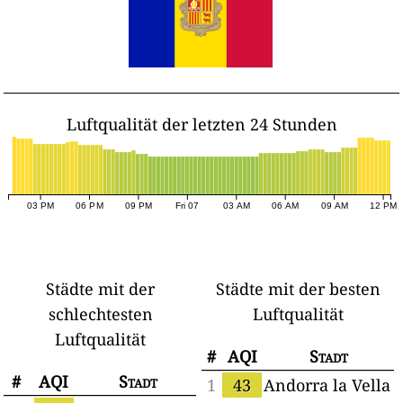
Luftqualität der letzten 24 Stunden
03 PM
06 PM
09 PM
Fri 07
03 AM
06 AM
09 AM
12 PM
Städte mit der
Städte mit der besten
schlechtesten
Luftqualität
Luftqualität
#
AQI
Stadt
#
AQI
Stadt
1
43
Andorra la Vella