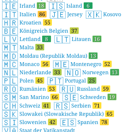
🇮🇪
🇮🇸
Irland
18
Island
6
🇮🇹
🇯🇪
🇽🇰
Italien
86
Jersey
Kosovo
🇭🇷
Kroatien
55
🇧🇪
Königreich Belgien
37
🇱🇻
🇱🇹
Lettland
8
Litauen
16
🇲🇹
Malta
33
🇲🇩
Moldau (Republik Moldau)
13
🇲🇨
🇲🇪
Monaco
56
Montenegro
52
🇳🇱
🇳🇴
Niederlande
33
Norwegen
13
🇵🇱
🇵🇹
Polen
45
Portugal
25
🇷🇴
🇷🇺
Rumänien
53
Russland
59
🇸🇲
🇸🇪
San Marino
66
Schweden
19
🇨🇭
🇷🇸
Schweiz
41
Serbien
71
🇸🇰
Slowakei (Slowakische Republik)
65
🇸🇮
🇪🇸
Slowenien
42
Spanien
78
🇻🇦
Staat der Vatikanstadt