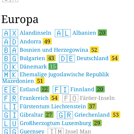
Europa
🇦🇽
🇦🇱
Alandinseln
Albanien
20
🇦🇩
Andorra
49
🇧🇦
Bosnien und Herzegowina
52
🇧🇬
🇩🇪
Bulgarien
43
Deutschland
54
🇩🇰
Dänemark
15
🇲🇰
Ehemalige jugoslawische Republik
Mazedonien
51
🇪🇪
🇫🇮
Estland
22
Finnland
20
🇫🇷
🇫🇴
Frankreich
54
Färöer-Inseln
🇱🇮
Fürstentum Liechtenstein
37
🇬🇮
🇬🇷
Gibraltar
27
Griechenland
53
🇱🇺
Großherzogtum Luxemburg
29
🇬🇬
🇮🇲
Guernsey
Insel Man