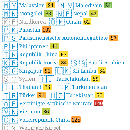
🇲🇾
🇲🇻
Malaysien
81
Malediven
24
🇲🇳
🇳🇵
Mongolei
33
Nepal
42
🇰🇵
🇴🇲
Nordkorea
Oman
62
🇵🇰
Pakistan
107
🇵🇸
Palästinensische Autonomiegebiete
97
🇵🇭
Philippinen
41
🇹🇼
Republik China
67
🇰🇷
🇸🇦
Republik Korea
84
Saudi-Arabien
🇸🇬
🇱🇰
Singapur
91
Sri Lanka
54
🇸🇾
🇹🇯
Syrien
Tadschikistan
59
🇹🇭
🇹🇲
Thailand
73
Turkmenistan
🇹🇷
🇺🇿
Türkei
91
Usbekistan
50
🇦🇪
Vereinigte Arabische Emirate
140
🇻🇳
Vietnam
36
🇨🇳
Volksrepublik China
125
🇨🇽
Weihnachtsinsel