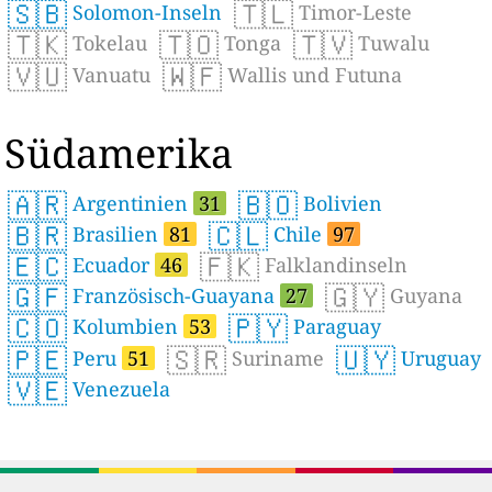
🇸🇧
🇹🇱
Solomon-Inseln
Timor-Leste
🇹🇰
🇹🇴
🇹🇻
Tokelau
Tonga
Tuwalu
🇻🇺
🇼🇫
Vanuatu
Wallis und Futuna
Südamerika
🇦🇷
🇧🇴
Argentinien
31
Bolivien
🇧🇷
🇨🇱
Brasilien
81
Chile
97
🇪🇨
🇫🇰
Ecuador
46
Falklandinseln
🇬🇫
🇬🇾
Französisch-Guayana
27
Guyana
🇨🇴
🇵🇾
Kolumbien
53
Paraguay
🇵🇪
🇸🇷
🇺🇾
Peru
51
Suriname
Uruguay
🇻🇪
Venezuela