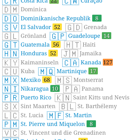
🇨🇷
🇨🇼
Costa Rica
22
Curaçao
🇩🇲
Dominica
🇩🇴
Dominikanische Republik
8
🇸🇻
🇬🇩
El Salvador
52
Grenada
🇬🇱
🇬🇵
Grönland
Guadeloupe
14
🇬🇹
🇭🇹
Guatemala
56
Haiti
🇭🇳
🇯🇲
Honduras
52
Jamaika
🇰🇾
🇨🇦
Kaimaninseln
Kanada
127
🇨🇺
🇲🇶
Kuba
Martinique
17
🇲🇽
🇲🇸
Mexiko
68
Montserrat
🇳🇮
🇵🇦
Nikaragua
10
Panama
🇵🇷
🇰🇳
Puerto Rico
Saint Kitts und Nevis
🇸🇽
🇧🇱
Sint Maarten
St. Barthélemy
🇱🇨
🇲🇫
St. Lucia
St. Martin
🇵🇲
St. Pierre und Miquelon
8
🇻🇨
St. Vincent und die Grenadinen