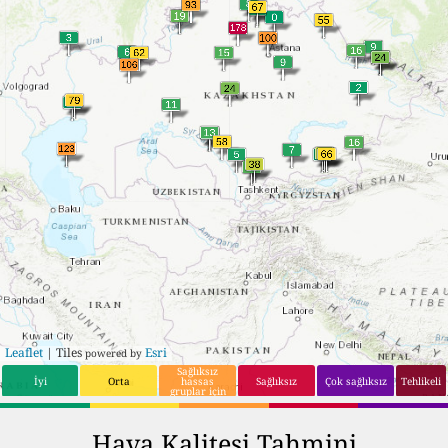
17
17
Ayteke Bi
Leaflet
| Tiles
Esri
powered by
Sağlıksız
İyi
Orta
hassas
Sağlıksız
Çok sağlıksız
Tehlikeli
gruplar için
Hava Kalitesi Tahmini