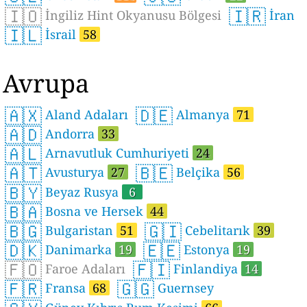
🇮🇴
🇮🇷
İngiliz Hint Okyanusu Bölgesi
İran
🇮🇱
İsrail
58
Avrupa
🇦🇽
🇩🇪
Aland Adaları
Almanya
71
🇦🇩
Andorra
33
🇦🇱
Arnavutluk Cumhuriyeti
24
🇦🇹
🇧🇪
Avusturya
27
Belçika
56
🇧🇾
Beyaz Rusya
6
🇧🇦
Bosna ve Hersek
44
🇧🇬
🇬🇮
Bulgaristan
51
Cebelitarık
39
🇩🇰
🇪🇪
Danimarka
19
Estonya
19
🇫🇴
🇫🇮
Faroe Adaları
Finlandiya
14
🇫🇷
🇬🇬
Fransa
68
Guernsey