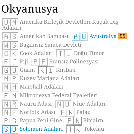
Okyanusya
🇺🇲
Amerika Birleşik Devletleri Küçük Dış
Adaları
🇦🇸
🇦🇺
Amerikan Samoası
Avustralya
95
🇼🇸
Bağımsız Samoa Devleti
🇨🇰
🇹🇱
Cook Adaları
Doğu Timor
🇫🇯
🇵🇫
Fiji
Fransız Polinezyası
🇬🇺
🇰🇮
Guam
Kiribati
🇲🇵
Kuzey Mariana Adaları
🇲🇭
Marshall Adaları
🇫🇲
Mikronezya Federal Eyaletleri
🇳🇷
🇳🇺
Nauru Adası
Niue Adaları
🇳🇫
🇵🇼
Norfolk Adası
Palau
🇵🇬
🇵🇳
Papua Yeni Gine
Pitcairn
🇸🇧
🇹🇰
Solomon Adaları
Tokelau