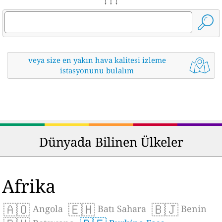
↓ ↓ ↓
veya size en yakın hava kalitesi izleme
istasyonunu bulalım
Dünyada Bilinen Ülkeler
Afrika
🇦🇴
🇪🇭
🇧🇯
Angola
Batı Sahara
Benin