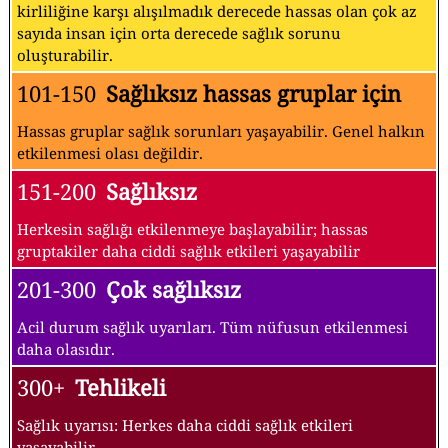
kirliliğine karşı alışılmadık derecede hassas olan çok az
sayıda insan için orta derecede sağlık sorunu
oluşturabilir.
101-150
Sağlıksız hassas gruplar için
Hassas gruplar sağlık sorunları yaşayabilir. Genel halkın
etkilenmesi olası değildir.
151-200
Sağlıksız
Herkesin sağlığı etkilenmeye başlayabilir; hassas
gruptakiler daha ciddi sağlık etkileri yaşayabilir
201-300
Çok sağlıksız
Acil durum sağlık uyarıları. Tüm nüfusun etkilenmesi
daha olasıdır.
300+
Tehlikeli
Sağlık uyarısı: Herkes daha ciddi sağlık etkileri
yaşayabilir