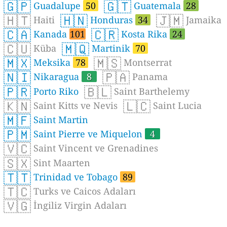
🇬🇵
🇬🇹
Guadalupe
50
Guatemala
28
🇭🇹
🇭🇳
🇯🇲
Haiti
Honduras
34
Jamaika
🇨🇦
🇨🇷
Kanada
101
Kosta Rika
24
🇨🇺
🇲🇶
Küba
Martinik
70
🇲🇽
🇲🇸
Meksika
78
Montserrat
🇳🇮
🇵🇦
Nikaragua
8
Panama
🇵🇷
🇧🇱
Porto Riko
Saint Barthelemy
🇰🇳
🇱🇨
Saint Kitts ve Nevis
Saint Lucia
🇲🇫
Saint Martin
🇵🇲
Saint Pierre ve Miquelon
4
🇻🇨
Saint Vincent ve Grenadines
🇸🇽
Sint Maarten
🇹🇹
Trinidad ve Tobago
89
🇹🇨
Turks ve Caicos Adaları
🇻🇬
İngiliz Virgin Adaları