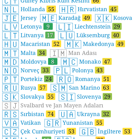
🇨🇾
Güney Kıbrıs Rum Kesimi
66
🇳🇱
🇭🇷
Hollanda
55
Hırvatistan
45
🇯🇪
🇲🇪
🇽🇰
Jersey
Karadağ
49
Kosova
🇱🇻
🇱🇮
Letonya
9
Liechtenstein
29
🇱🇹
🇱🇺
Litvanya
17
Lüksemburg
40
🇭🇺
🇲🇰
Macaristan
52
Makedonya
49
🇲🇹
🇮🇲
Malta
34
Man Adası
🇲🇩
🇲🇨
Moldovya
8
Monako
47
🇳🇴
🇵🇱
Norveç
33
Polonya
43
🇵🇹
🇷🇴
Portekiz
24
Romanya
51
🇷🇺
🇸🇲
Rusya
57
San Marino
63
🇸🇰
🇸🇮
Slovakya
55
Slovenya
29
🇸🇯
Svalbard ve Jan Mayen Adaları
🇷🇸
🇺🇦
Sırbistan
74
Ukrayna
32
🇻🇦
🇬🇷
Vatikan
Yunanistan
55
🇨🇿
🇬🇧
Çek Cumhuriyeti
53
İngiltere
53