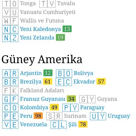
🇹🇴
🇹🇻
Tonga
Tuvalu
🇻🇺
Vanuatu Cumhuriyeti
🇼🇫
Wallis ve Futuna
🇳🇨
Yeni Kaledonya
13
🇳🇿
Yeni Zelanda
19
Güney Amerika
🇦🇷
🇧🇴
Arjantin
12
Bolivya
🇧🇷
🇪🇨
Brezilya
61
Ekvador
57
🇫🇰
Falkland Adaları
🇬🇫
🇬🇾
Fransız Guyanası
34
Guyana
🇨🇴
🇵🇾
Kolombiya
49
Paraguay
🇵🇪
🇸🇷
🇺🇾
Peru
98
Surinam
Uruguay
🇻🇪
🇨🇱
Venezuela
Şili
78