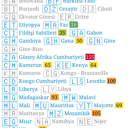
🇧🇼
🇧🇫
Botswana
Burkina Faso
🇧🇮
🇩🇿
🇩🇯
Burundi
Cezayir
Cibuti
🇬🇶
🇪🇷
Ekvator Ginesi
Eritre
🇪🇹
🇲🇦
Etiyopya
Fas
16
🇨🇮
🇬🇦
Fildişi Sahilleri
35
Gabon
🇬🇲
🇬🇭
🇬🇳
Gambiya
Gana
50
Gine
🇬🇼
Gine-Biso
🇿🇦
Güney Afrika Cumhuriyeti
155
🇨🇲
🇰🇪
Kamerun
65
Kenya
64
🇰🇲
🇨🇬
Komoros
Kongo - Brazzaville
🇨🇩
🇱🇸
Kongo Cumhuriyeti
Lesotho
100
🇱🇷
🇱🇾
Liberya
Libya
🇲🇬
🇲🇼
Madagaskar
93
Malavi
🇲🇱
🇲🇺
🇾🇹
Mali
Mauritius
Mayotte
69
🇲🇷
🇲🇿
Moritanya
Mozambik
105
🇪🇬
🇳🇦
🇳🇪
Mısır
Namibya
Nijer