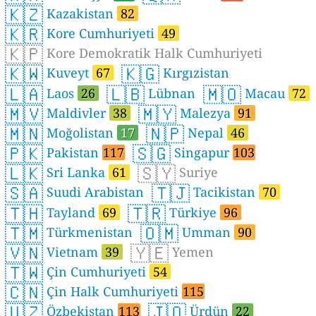
🇰🇿
Kazakistan
82
🇰🇷
Kore Cumhuriyeti
49
🇰🇵
Kore Demokratik Halk Cumhuriyeti
🇰🇼
🇰🇬
Kuveyt
67
Kırgızistan
🇱🇦
🇱🇧
🇲🇴
Laos
26
Lübnan
Macau
72
🇲🇻
🇲🇾
Maldivler
38
Malezya
91
🇲🇳
🇳🇵
Moğolistan
17
Nepal
46
🇵🇰
🇸🇬
Pakistan
117
Singapur
103
🇱🇰
🇸🇾
Sri Lanka
61
Suriye
🇸🇦
🇹🇯
Suudi Arabistan
Tacikistan
70
🇹🇭
🇹🇷
Tayland
69
Türkiye
96
🇹🇲
🇴🇲
Türkmenistan
Umman
90
🇻🇳
🇾🇪
Vietnam
39
Yemen
🇹🇼
Çin Cumhuriyeti
54
🇨🇳
Çin Halk Cumhuriyeti
115
🇺🇿
🇯🇴
Özbekistan
113
Ürdün
22