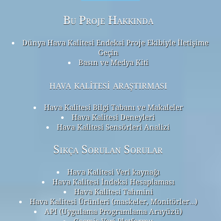
Bu Proje Hakkında
Dünya Hava Kalitesi Endeksi Proje Ekibiyle İletişime
Geçin
Basın ve Medya Kiti
hava kalitesi araştırması
Hava Kalitesi Bilgi Tabanı ve Makaleler
Hava Kalitesi Deneyleri
Hava Kalitesi Sensörleri Analizi
Sıkça Sorulan Sorular
Hava Kalitesi Veri kaynağı
Hava Kalitesi İndeksi Hesaplaması
Hava Kalitesi Tahmini
Hava Kalitesi Ürünleri (maskeler, Monitörler…)
API (Uygulama Programlama Arayüzü)