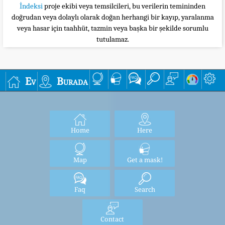
İndeksi
proje ekibi veya temsilcileri, bu verilerin temininden
doğrudan veya dolaylı olarak doğan herhangi bir kayıp, yaralanma
veya hasar için taahhüt, tazmin veya başka bir şekilde sorumlu
tutulamaz.
Ev
Burada
Home
Here
Map
Get a mask!
Faq
Search
Contact