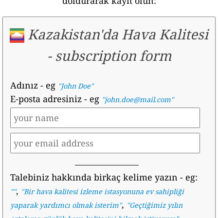
doldurarak kayıt olun:
Kazakistan'da Hava Kalitesi
-
subscription form
Adınız
- eg
"John Doe"
E-posta adresiniz
- eg
"john.doe@mail.com"
Talebiniz hakkında birkaç kelime yazın
- eg:
,
""
"
Bir hava kalitesi izleme istasyonuna ev sahipliği
,
yaparak yardımcı olmak isterim
"
"
Geçtiğimiz yılın
, ..