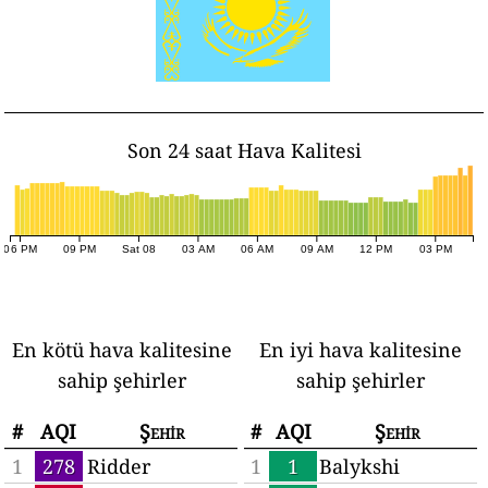
Son 24 saat Hava Kalitesi
06 PM
09 PM
Sat 08
03 AM
06 AM
09 AM
12 PM
03 PM
En kötü hava kalitesine
En iyi hava kalitesine
sahip şehirler
sahip şehirler
#
AQI
Şehir
#
AQI
Şehir
1
278
Ridder
1
1
Balykshi