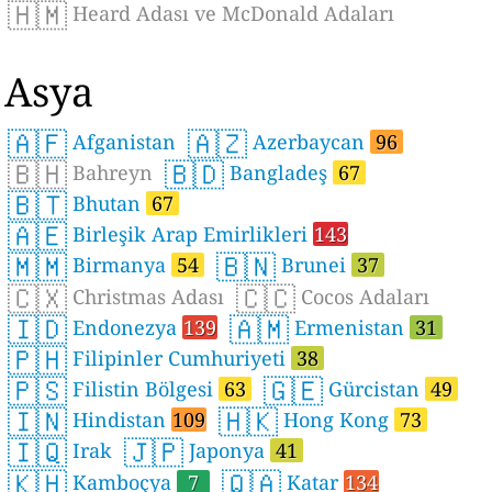
🇭🇲
Heard Adası ve McDonald Adaları
Asya
🇦🇫
🇦🇿
Afganistan
Azerbaycan
96
🇧🇭
🇧🇩
Bahreyn
Bangladeş
67
🇧🇹
Bhutan
67
🇦🇪
Birleşik Arap Emirlikleri
143
🇲🇲
🇧🇳
Birmanya
54
Brunei
37
🇨🇽
🇨🇨
Christmas Adası
Cocos Adaları
🇮🇩
🇦🇲
Endonezya
139
Ermenistan
31
🇵🇭
Filipinler Cumhuriyeti
38
🇵🇸
🇬🇪
Filistin Bölgesi
63
Gürcistan
49
🇮🇳
🇭🇰
Hindistan
109
Hong Kong
73
🇮🇶
🇯🇵
Irak
Japonya
41
🇰🇭
🇶🇦
Kamboçya
7
Katar
134