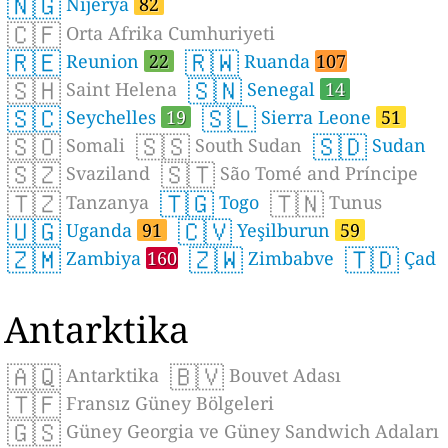
🇳🇬
Nijerya
82
🇨🇫
Orta Afrika Cumhuriyeti
🇷🇪
🇷🇼
Reunion
22
Ruanda
107
🇸🇭
🇸🇳
Saint Helena
Senegal
14
🇸🇨
🇸🇱
Seychelles
19
Sierra Leone
51
🇸🇴
🇸🇸
🇸🇩
Somali
South Sudan
Sudan
🇸🇿
🇸🇹
Svaziland
São Tomé and Príncipe
🇹🇿
🇹🇬
🇹🇳
Tanzanya
Togo
Tunus
🇺🇬
🇨🇻
Uganda
91
Yeşilburun
59
🇿🇲
🇿🇼
🇹🇩
Zambiya
160
Zimbabve
Çad
Antarktika
🇦🇶
🇧🇻
Antarktika
Bouvet Adası
🇹🇫
Fransız Güney Bölgeleri
🇬🇸
Güney Georgia ve Güney Sandwich Adaları