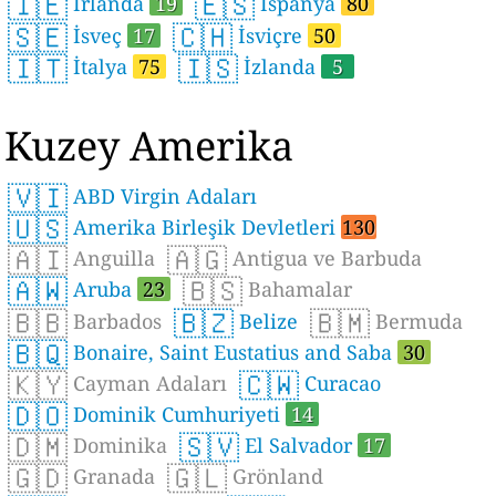
🇮🇪
🇪🇸
İrlanda
19
İspanya
80
🇸🇪
🇨🇭
İsveç
17
İsviçre
50
🇮🇹
🇮🇸
İtalya
75
İzlanda
5
Kuzey Amerika
🇻🇮
ABD Virgin Adaları
🇺🇸
Amerika Birleşik Devletleri
130
🇦🇮
🇦🇬
Anguilla
Antigua ve Barbuda
🇦🇼
🇧🇸
Aruba
23
Bahamalar
🇧🇧
🇧🇿
🇧🇲
Barbados
Belize
Bermuda
🇧🇶
Bonaire, Saint Eustatius and Saba
30
🇰🇾
🇨🇼
Cayman Adaları
Curacao
🇩🇴
Dominik Cumhuriyeti
14
🇩🇲
🇸🇻
Dominika
El Salvador
17
🇬🇩
🇬🇱
Granada
Grönland