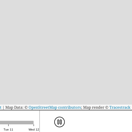
t
|
Map Data: ©
OpenStreetMap contributors
; Map render ©
Tracestrack
Tue 11
Wed 12