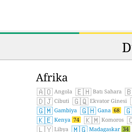
D
Afrika
🇦🇴
🇪🇭

Angola
Batı Sahara
🇩🇯
🇬🇶
Cibuti
Ekvator Ginesi
🇬🇲
🇬🇭

Gambiya
Gana
68
🇰🇪
🇰🇲

Kenya
74
Komoros
🇱🇾
🇲🇬
Libya
Madagaskar
34