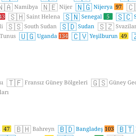
🇳🇦
🇳🇪
🇳🇬
🇨
Namibya
Nijer
Nijerya
97
🇸🇭
🇸🇳
🇸🇨
43
Saint Helena
Senegal
5
S
🇸🇸
🇸🇩
🇸🇿
i
South Sudan
Sudan
Svazila
🇺🇬
🇨🇻

Tunus
Uganda
134
Yeşilburun
49
🇹🇫
🇬🇸
sı
Fransız Güney Bölgeleri
Güney Geo
ları
🇧🇭
🇧🇩
🇧🇹
n
47
Bahreyn
Bangladeş
103