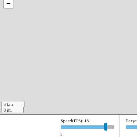
−
5 km
3 mi
Speed(FPS): 18
Perşe
1