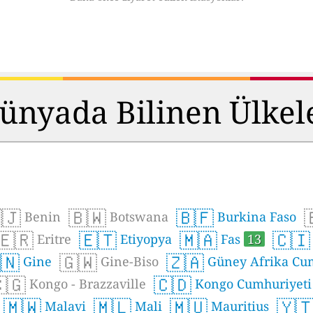
ünyada Bilinen Ülkel
🇯
🇧🇼
🇧🇫
Benin
Botswana
Burkina Faso
🇪🇷
🇪🇹
🇲🇦
🇨🇮
Eritre
Etiyopya
Fas
13
🇳
🇬🇼
🇿🇦
Gine
Gine-Biso
Güney Afrika Cu
🇬
🇨🇩
Kongo - Brazzaville
Kongo Cumhuriyeti
🇲🇼
🇲🇱
🇲🇺
🇾
Malavi
Mali
Mauritius