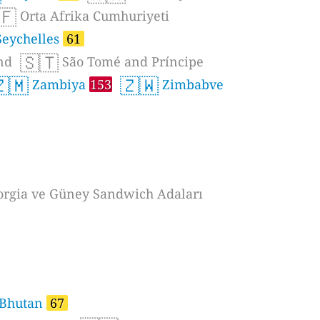
🇫
Orta Afrika Cumhuriyeti
eychelles
61
🇸🇹
nd
São Tomé and Príncipe
🇲
🇿🇼
Zambiya
153
Zimbabve
rgia ve Güney Sandwich Adaları
Bhutan
67