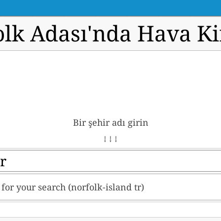
lk Adası'nda Hava Kir
Bir şehir adı girin
↓ ↓ ↓
t for your search (norfolk-island tr)