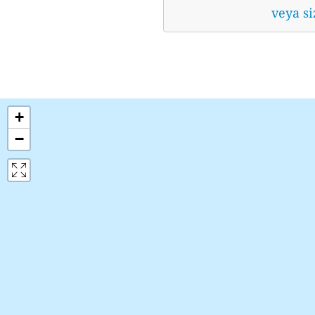
veya si
+
−