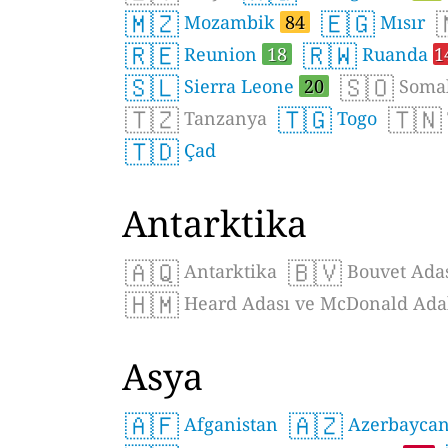
🇲🇿
🇪🇬
Mozambik
84
Mısır
🇷🇪
🇷🇼
Reunion
18
Ruanda
1
🇸🇱
🇸🇴
Sierra Leone
20
Somal
🇹🇿
🇹🇬
🇹🇳
Tanzanya
Togo
🇹🇩
Çad
Antarktika
🇦🇶
🇧🇻
Antarktika
Bouvet Ada
🇭🇲
Heard Adası ve McDonald Ada
Asya
🇦🇫
🇦🇿
Afganistan
Azerbayca