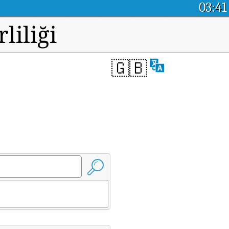
03:41
liliği
🇬🇧