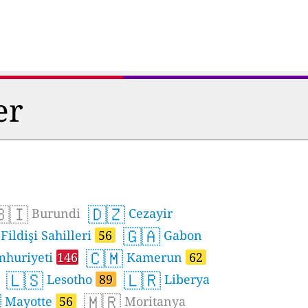
er
🇧🇮
🇩🇿
Burundi
Cezayir
🇬🇦
Fildişi Sahilleri
56
Gabon
🇨🇲
mhuriyeti
146
Kamerun
62
🇱🇸
🇱🇷
Lesotho
89
Liberya

🇲🇷
Mayotte
56
Moritanya