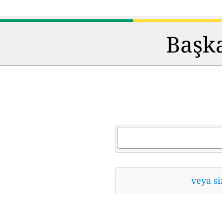
Başka
veya si