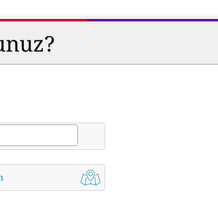
sunuz?
m