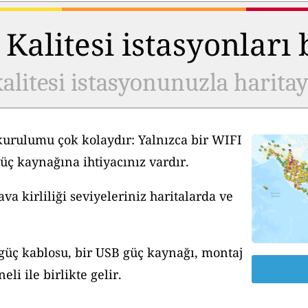
Kalitesi istasyonları
alitesi istasyonunuzla harita
kurulumu çok kolaydır: Yalnızca bir WIFI
üç kaynağına ihtiyacınız vardır.
a kirliliği seviyeleriniz haritalarda ve
 güç kablosu, bir USB güç kaynağı, montaj
li ile birlikte gelir.