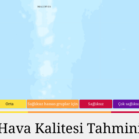
Orta
Sağlıksız hassas gruplar için
Sağlıksız
Çok sağlıksı
Hava Kalitesi Tahmin