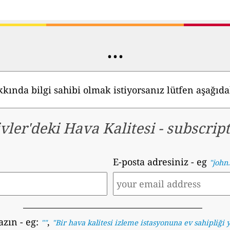
...
kkında bilgi sahibi olmak istiyorsanız lütfen aşağıd
vler'deki Hava Kalitesi
-
subscrip
E-posta adresiniz
- eg
"john
azın
- eg:
,
""
"
Bir hava kalitesi izleme istasyonuna ev sahipliğ