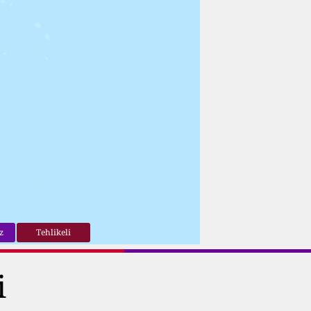
z
Tehlikeli
i