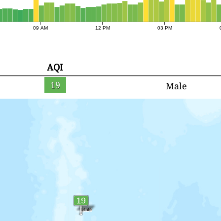
09 AM
12 PM
03 PM
AQI
19
Male