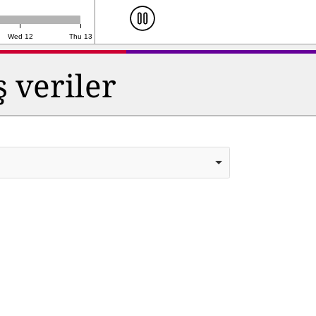
Wed 12
Thu 13
ş veriler