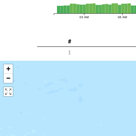
03 AM
06 AM
#
1
+
−