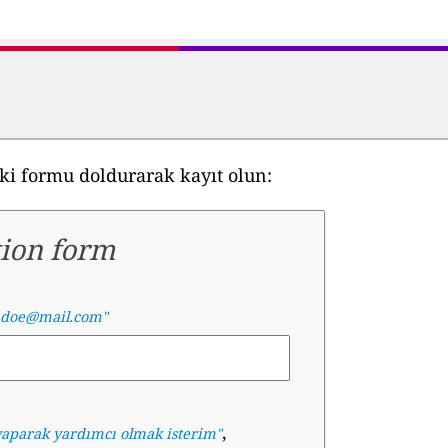
aki formu doldurarak kayıt olun:
tion form
.doe@mail.com"
,
i yaparak yardımcı olmak isterim
"