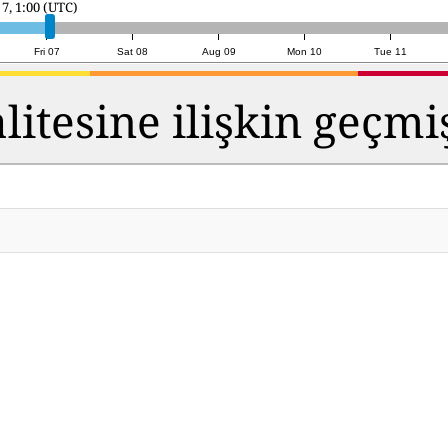
7, 20:00 (UTC)
Fri 07
Sat 08
Aug 09
Mon 10
Tue 11
itesine ilişkin geçmi