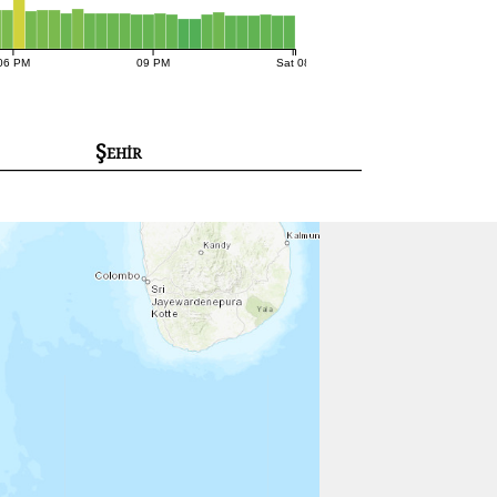
06 PM
09 PM
Sat 08
Şehir