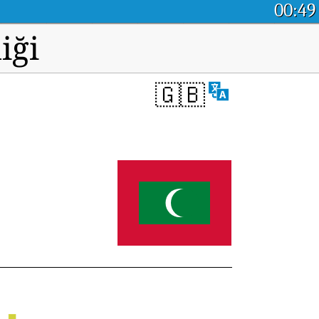
00:49
iği
🇬🇧