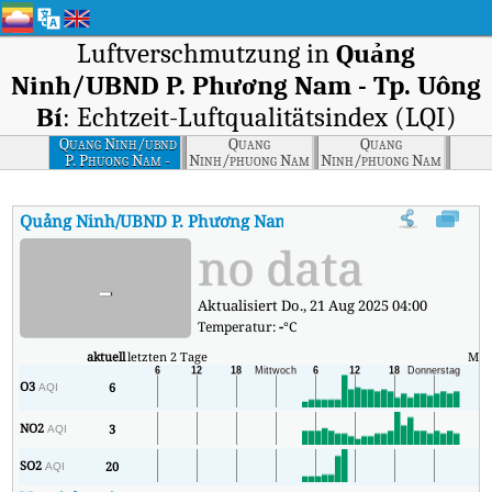
Luftverschmutzung in
Quảng
Ninh/UBND P. Phương Nam - Tp. Uông
Bí
: Echtzeit-Luftqualitätsindex (LQI)
Quang Ninh/ubnd
Quang
Quang
P. Phuong Nam -
Ninh/phuong Nam
Ninh/phuong Nam
Tp. Uong Bi
Quảng Ninh/UBND P. Phương Nam - Tp. Uông Bí
AQI
:
Quảng Ni
no data
-
Aktualisiert Do., 21 Aug 2025 04:00
Temperatur:
-
°C
aktuell
letzten 2 Tage
Min
O3
6
1
AQI
NO2
3
1
AQI
SO2
20
4
AQI