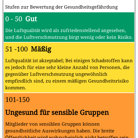
Stufen zur Bewertung der Gesundheitsgefährdung
0 - 50
Gut
Die Luftqualität wird als zufriedenstellend angesehen,
und die Luftverschmutzung birgt wenig oder kein Risiko.
51 -100
Mäßig
Luftqualität ist akzeptabel; Bei einigen Schadstoffen kann
es jedoch für eine sehr kleine Anzahl von Personen, die
gegenüber Luftverschmutzung ungewöhnlich
empfindlich sind, zu einem mäßigen Gesundheitsrisiko
kommen.
101-150
Ungesund für sensible Gruppen
Mitglieder von sensiblen Gruppen können
gesundheitliche Auswirkungen haben. Die breite
Öffentlichkeit wird wahrscheinlich nicht betroffen sein.