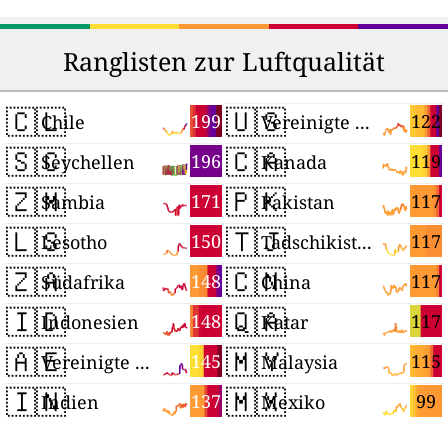
Ranglisten zur Luftqualität
🇨🇱
🇺🇸
199
122
Chile
Vereinigte Staaten
🇸🇨
🇨🇦
196
119
Seychellen
Kanada
🇿🇲
🇵🇰
171
117
Sambia
Pakistan
🇱🇸
🇹🇯
150
117
Lesotho
Tadschikistan
🇿🇦
🇨🇳
148
117
Südafrika
China
🇮🇩
🇶🇦
148
117
Indonesien
Katar
🇦🇪
🇲🇾
145
115
Vereinigte Arabische Emirate
Malaysia
🇮🇳
🇲🇽
137
99
Indien
Mexiko