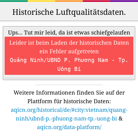
Historische Luftqualitätsdaten.
Ups... Tut mir leid, da ist etwas schiefgelaufen
Leider ist beim Laden der historischen Daten
ein Fehler aufgetreten
Quảng Ninh/UBND P. Phương Nam - Tp.
Uông Bí
Weitere Informationen finden Sie auf der
Plattform für historische Daten:
aqicn.org/historical/de/#city:vietnam/quang-
ninh/ubnd-p.-phuong-nam-tp.-uong-bi
&
aqicn.org/data-platform/