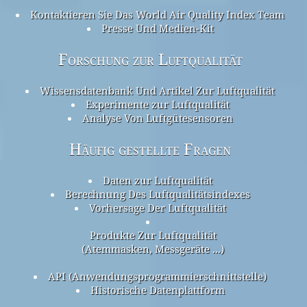
Kontaktieren Sie Das World Air Quality Index Team
Presse Und Medien-Kit
Forschung zur Luftqualität
Wissensdatenbank Und Artikel Zur Luftqualität
Experimente zur Luftqualität
Analyse Von Luftgütesensoren
Häufig gestellte Fragen
Daten zur Luftqualität
Berechnung Des Luftqualitätsindexes
Vorhersage Der Luftqualität
Produkte Zur Luftqualität
(Atemmasken, Messgeräte ...)
API (Anwendungsprogrammierschnittstelle)
Historische Datenplattform