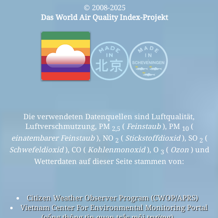
© 2008-2025
Das World Air Quality Index-Projekt
Die verwendeten Datenquellen sind Luftqualität,
Luftverschmutzung, PM
(
Feinstaub
), PM
(
2,5
10
einatembarer Feinstaub
), NO
(
Stickstoffdioxid
), SO
(
2
2
Schwefeldioxid
), CO (
Kohlenmonoxid
), O
(
Ozon
) und
3
Wetterdaten auf dieser Seite stammen von:
Citizen Weather Observer Program (CWOP/APRS)
Vietnam Center For Environmental Monitoring Portal
(cổng thông tin quan trắc môi trường)