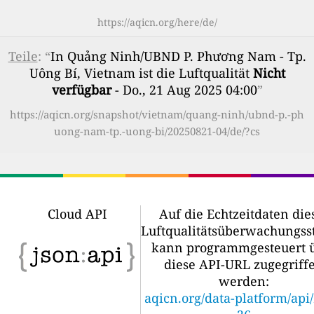
https://aqicn.org/here/de/
Teile
: “
In Quảng Ninh/UBND P. Phương Nam - Tp.
Uông Bí, Vietnam ist die Luftqualität
Nicht
verfügbar
- Do., 21 Aug 2025 04:00
”
https://aqicn.org/snapshot/vietnam/quang-ninh/ubnd-p.-ph
uong-nam-tp.-uong-bi/20250821-04/de/?cs
Cloud API
Auf die Echtzeitdaten die
Luftqualitätsüberwachungss
kann programmgesteuert 
diese API-URL zugegriff
werden:
aqicn.org/data-platform/api