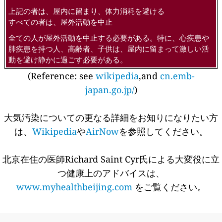
上記の者は、屋内に留まり、体力消耗を避ける
すべての者は、屋外活動を中止
全ての人が屋外活動を中止する必要がある。特に、心疾患や
肺疾患を持つ人、高齢者、子供は、屋内に留まって激しい活
動を避け静かに過ごす必要がある。
(Reference: see
wikipedia
,and
cn.emb-
japan.go.jp/
)
大気汚染についての更なる詳細をお知りになりたい方
は、
Wikipedia
や
AirNow
を参照してください。
北京在住の医師Richard Saint Cyr氏による大変役に立
つ健康上のアドバイスは、
www.myhealthbeijing.com
をご覧ください。