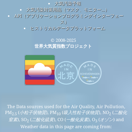
大気汚染予報
大気汚染対策用品（マスク、モニター...）
API（アプリケーションプログラミングインターフェー
ス）
ヒストリカルデータプラットフォーム
© 2008-2025
世界大気質指数プロジェクト
The Data sources used for the Air Quality, Air Pollution,
PM
(
小粒子状物質
), PM
(
吸入性粒子状物質
), NO
(
二酸化
2.5
10
2
窒素
), SO
(
二酸化硫黄
), CO (
一酸化炭素
), O
(
オゾン
) and
2
3
Weather data in this page are coming from: