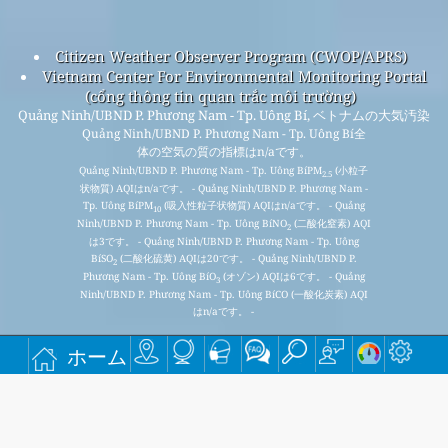
Citizen Weather Observer Program (CWOP/APRS)
Vietnam Center For Environmental Monitoring Portal
(cổng thông tin quan trắc môi trường)
Quảng Ninh/UBND P. Phương Nam - Tp. Uông Bí, ベトナムの大気汚染
Quảng Ninh/UBND P. Phương Nam - Tp. Uông Bí全
体の空気の質の指標はn/aです。
Quảng Ninh/UBND P. Phương Nam - Tp. Uông BíPM
(小粒子
2.5
状物質) AQIはn/aです。 - Quảng Ninh/UBND P. Phương Nam -
Tp. Uông BíPM
(吸入性粒子状物質) AQIはn/aです。 - Quảng
10
Ninh/UBND P. Phương Nam - Tp. Uông BíNO
(二酸化窒素) AQI
2
は3です。 - Quảng Ninh/UBND P. Phương Nam - Tp. Uông
BíSO
(二酸化硫黄) AQIは20です。 - Quảng Ninh/UBND P.
2
Phương Nam - Tp. Uông BíO
(オゾン) AQIは6です。 - Quảng
3
Ninh/UBND P. Phương Nam - Tp. Uông BíCO (一酸化炭素) AQI
はn/aです。 -
ホーム
毎月無料のメーリング リストに登録すると、新しい記事が
入手可能になったときに通知が届きます。
提出する