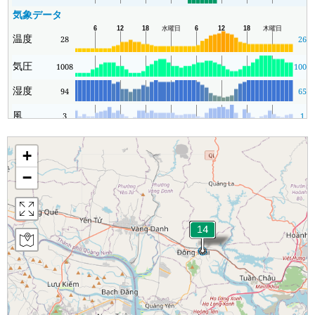
気象データ
温度
28
26
気圧
1008
1004
湿度
94
65
風
3
1
+
−