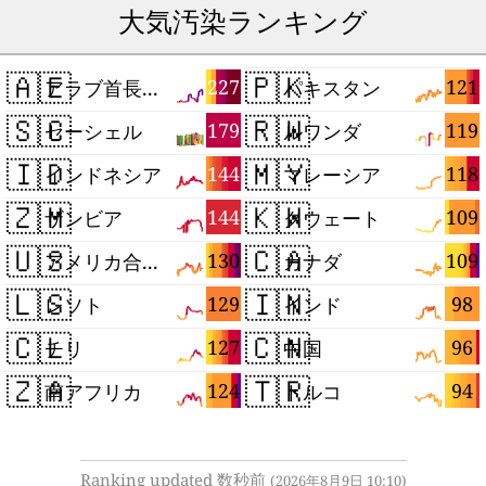
大気汚染ランキング
🇦🇪
🇵🇰
227
121
アラブ首長国連邦
パキスタン
🇸🇨
🇷🇼
179
119
セーシェル
ルワンダ
🇮🇩
🇲🇾
144
118
インドネシア
マレーシア
🇿🇲
🇰🇼
144
109
ザンビア
クウェート
🇺🇸
🇨🇦
130
109
アメリカ合衆国
カナダ
🇱🇸
🇮🇳
129
98
レソト
インド
🇨🇱
🇨🇳
127
96
チリ
中国
🇿🇦
🇹🇷
124
94
南アフリカ
トルコ
Ranking updated 数秒前
(2026年8月9日 10:10)