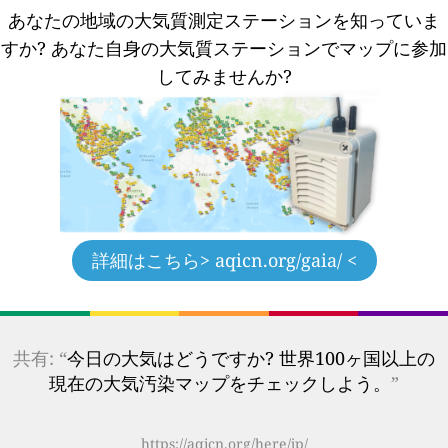
あなたの地域の大気質測定ステーションを知っていま
すか?
あなた自身の大気質ステーションでマップに参加
してみませんか?
詳細はこちら
> aqicn.org/gaia/ <
共有: “
今日の大気はどうですか? 世界100ヶ国以上の
現在の大気汚染マップをチェックしよう。
”
https://aqicn.org/here/jp/