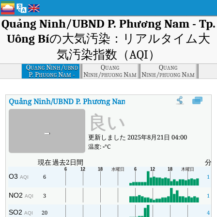
Quảng Ninh/UBND P. Phương Nam - Tp.
Uông Bí
の大気汚染：リアルタイム大
気汚染指数（AQI）
Quang Ninh/ubnd
Quang
Quang
P. Phuong Nam -
Ninh/phuong Nam
Ninh/phuong Nam
Tp. Uong Bi
Quảng Ninh/UBND P. Phương Nam - Tp. Uông Bí
の大気汚染
良い
-
更新しました 2025年8月21日 04:00
温度:
-
°C
現在
過去2日間
分
O3
6
1
AQI
NO2
3
1
AQI
SO2
20
4
AQI