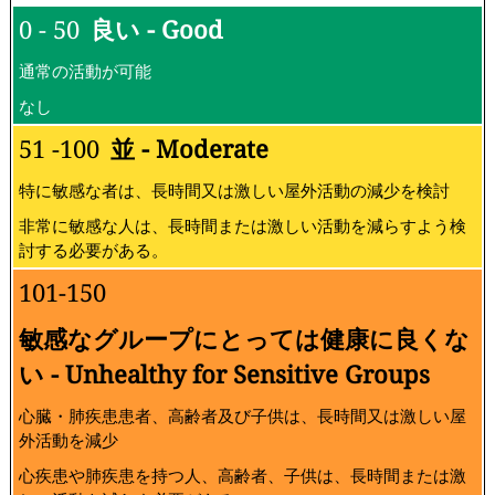
0 - 50
良い - Good
通常の活動が可能
なし
51 -100
並 - Moderate
特に敏感な者は、長時間又は激しい屋外活動の減少を検討
非常に敏感な人は、長時間または激しい活動を減らすよう検
討する必要がある。
101-150
敏感なグループにとっては健康に良くな
い - Unhealthy for Sensitive Groups
心臓・肺疾患患者、高齢者及び子供は、長時間又は激しい屋
外活動を減少
心疾患や肺疾患を持つ人、高齢者、子供は、長時間または激