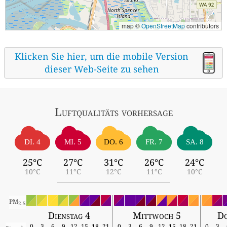
map ©
OpenStreetMap
contributors
Klicken Sie hier, um die mobile Version
dieser Web-Seite zu sehen
Luftqualitäts vorhersage
DI. 4
MI. 5
DO. 6
FR. 7
SA. 8
25°C
27°C
31°C
26°C
24°C
10°C
11°C
12°C
11°C
10°C
PM
2.5
Dienstag 4
Mittwoch 5
Do
0
3
6
9
12
15
18
21
0
3
6
9
12
15
18
21
0
3