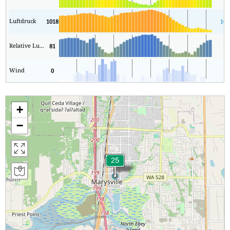
Luftdruck
1018
101
Relative Luftfeuchtigkeit
81
50
Wind
0
0
+
−