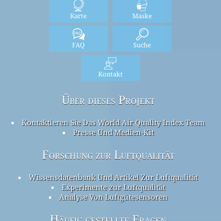
Karte
Maske
FAQ
Suche
Kontakt
Über dieses Projekt
Kontaktieren Sie Das World Air Quality Index Team
Presse Und Medien-Kit
Forschung zur Luftqualität
Wissensdatenbank Und Artikel Zur Luftqualität
Experimente zur Luftqualität
Analyse Von Luftgütesensoren
Häufig gestellte Fragen