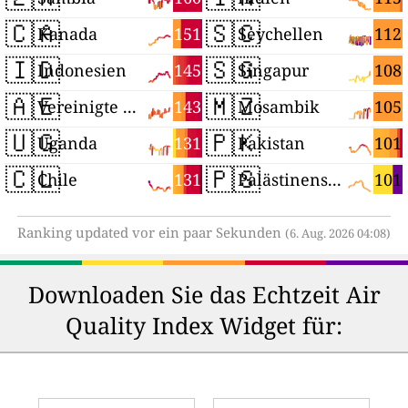
🇨🇦
🇸🇨
151
112
Kanada
Seychellen
🇮🇩
🇸🇬
145
108
Indonesien
Singapur
🇦🇪
🇲🇿
143
105
Vereinigte Arabische Emirate
Mosambik
🇺🇬
🇵🇰
131
101
Uganda
Pakistan
🇨🇱
🇵🇸
131
101
Chile
Palästinensische Autonomiegebiete
Ranking updated vor ein paar Sekunden
(6. Aug. 2026 04:08)
Downloaden Sie das Echtzeit Air
Quality Index Widget für: