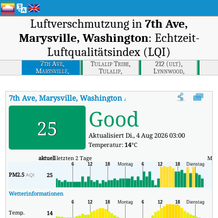
Luftverschmutzung in
7th Ave,
Marysville, Washington
: Echtzeit-
Luftqualitätsindex (LQI)
7th Ave,
Tulalip Tribe,
212 (ult),
Marysville,
Tulalip,
Lynnwood,
Washington
Washington
Washington
7th Ave, Marysville, Washington
AQI
:
7th Ave, Marysville, Washin
Good
25
Aktualisiert Di., 4 Aug 2026 03:00
Temperatur:
14
°C
aktuell
letzten 2 Tage
Min
PM2.5
25
9
AQI
Wetterinformationen
Temp.
14
9