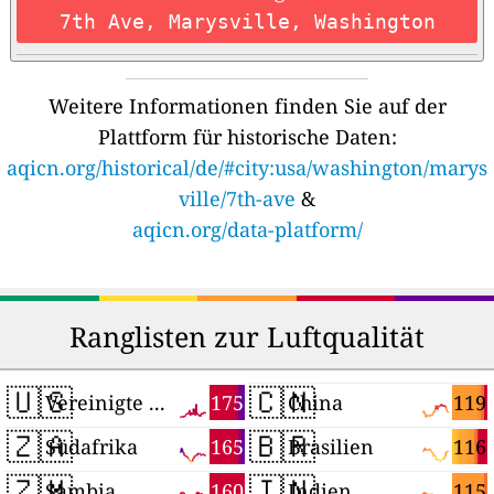
7th Ave, Marysville, Washington
Weitere Informationen finden Sie auf der
Plattform für historische Daten:
aqicn.org/historical/de/#city:usa/washington/marys
ville/7th-ave
&
aqicn.org/data-platform/
Ranglisten zur Luftqualität
🇺🇸
🇨🇳
175
119
Vereinigte Staaten
China
🇿🇦
🇧🇷
165
116
Südafrika
Brasilien
🇿🇲
🇮🇳
160
115
Sambia
Indien