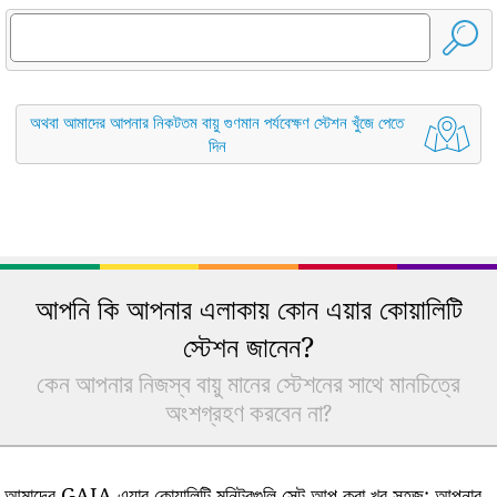
অথবা আমাদের আপনার নিকটতম বায়ু গুণমান পর্যবেক্ষণ স্টেশন খুঁজে পেতে
দিন
আপনি কি আপনার এলাকায় কোন এয়ার কোয়ালিটি
স্টেশন জানেন?
কেন আপনার নিজস্ব বায়ু মানের স্টেশনের সাথে মানচিত্রে
অংশগ্রহণ করবেন না?
আমাদের GAIA এয়ার কোয়ালিটি মনিটরগুলি সেট আপ করা খুব সহজ: আপনার