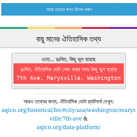
আরো তথ্যের জন্য ক্লিক করুন
বায়ু মানের ঐতিহাসিক তথ্য
ওহো... দুঃখিত, কিছু ভুল হয়েছে
দুঃখিত, ঐতিহাসিক ডেটা লোড করার সময় কিছু ভুল হয়েছে
7th Ave, Marysville, Washington
আরও তথ্যের জন্য, ঐতিহাসিক ডেটা প্ল্যাটফর্ম দেখুন:
aqicn.org/historical/bn/#city:usa/washington/marys
ville/7th-ave
&
aqicn.org/data-platform/