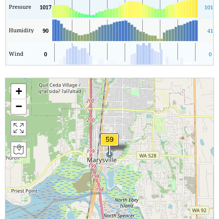
Pressure
1017
1012
Humidity
90
41
Wind
0
0
+
−