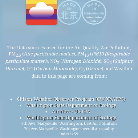
The Data sources used for the Air Quality, Air Pollution,
PM
(
fine particulate matter
), PM
(
PM10 (Respirable
2.5
10
particulate matter)
), NO
(
Nitrogen Dioxide
), SO
(
Sulphur
2
2
Dioxide
), CO (
Carbon Monoxide
), O
(
Ozone
) and Weather
3
data in this page are coming from:
Citizen Weather Observer Program (CWOP/APRS)
Washington State Department of Ecology
Air Now - US EPA
Washington State Department of Ecology
7th Ave, Marysville, Washington, USA Air Pollution
7th Ave, Marysville, Washington overall air quality
index is 59