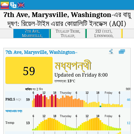
7th Ave, Marysville, Washington
-এর বায়ু
দূষণ: রিয়েল-টাইম এয়ার কোয়ালিটি ইনডেক্স (AQI)
7th Ave,
Tulalip Tribe,
212 (ult),
Marysville,
Tulalip,
Lynnwood,
Washington
Washington
Washington
7th Ave, Marysville, Washington
-এর AQI
:
7th Ave, Marysville, Washin
মধ্যপন্থী
59
Updated on Friday 8:00
তাপমাত্রা:
13
°C
বর্তমান
গত 2 দিন
মিনিট
স
PM2.5
59
46
AQI
আবহাওয়ার তথ্য
Temp
13
12