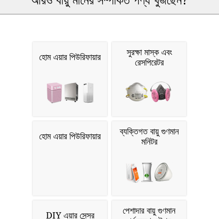
সুরক্ষা মাস্ক এবং
হোম এয়ার পিউরিফায়ার
রেসপিরেটর
ব্যক্তিগত বায়ু গুণমান
হোম এয়ার পিউরিফায়ার
মনিটর
পেশাদার বায়ু গুণমান
DIY এয়ার সেন্সর