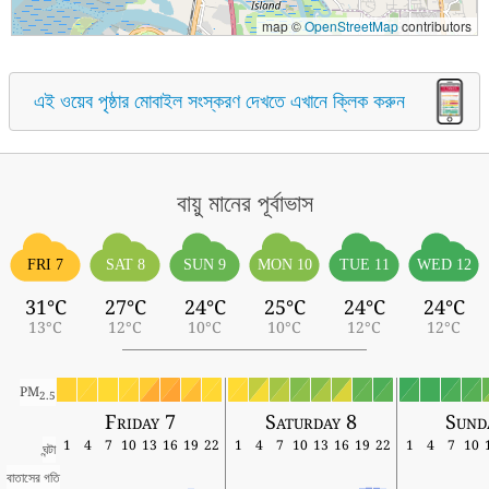
map ©
OpenStreetMap
contributors
এই ওয়েব পৃষ্ঠার মোবাইল সংস্করণ দেখতে এখানে ক্লিক করুন
বায়ু মানের পূর্বাভাস
FRI 7
SAT 8
SUN 9
MON 10
TUE 11
WED 12
31°C
27°C
24°C
25°C
24°C
24°C
13°C
12°C
10°C
10°C
12°C
12°C
PM
2.5
Friday 7
Saturday 8
Sund
1
4
7
10
13
16
19
22
1
4
7
10
13
16
19
22
1
4
7
10
ঘন্টা
বাতাসের গতি