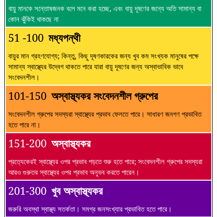
বায়ু মানকে সন্তোষজনক বলে মনে করা হচ্ছে, এবং বায়ু দূষণের জন্যে অতি সামান্য বা
কোন ঝুঁকিই থাকছে না
51 -100
মধ্যপন্থী
বায়ুর মান গ্রহণযোগ্য; কিন্তু, কিছু দূষণকারকের জন্য খুব কম সংখ্যক মানুষের পক্ষে
সামান্য স্বাস্থ্যের উদ্বেগ থাকতে পারে যারা বায়ু দূষণের জন্য অস্বাভাবিক ভাবে
সংবেদনশীল।
101-150
অস্বাস্থ্যকর সংবেদনশীল গ্রুপের
সংবেদনশীল গ্রুপের সদস্যরা স্বাস্থ্যের প্রভাব ফেলতে পারে। সাধারণ জনগণ প্রভাবিত
হতে পারে না।
151-200
অস্বাস্থ্যকর
প্রত্যেকেরই স্বাস্থ্যের ওপর প্রভাব পড়তে শুরু হতে পারে; সংবেদনশীল গ্রুপের সদস্যরা
আরও গুরুতর স্বাস্থ্যের ওপর প্রভাব অনুভব করতে পারেন।
201-300
খুব অস্বাস্থ্যকর
জরুরি অবস্থা স্বাস্থ্য সতর্কতা। সমগ্র জনসংখ্যার প্রভাবিত হতে পারে।