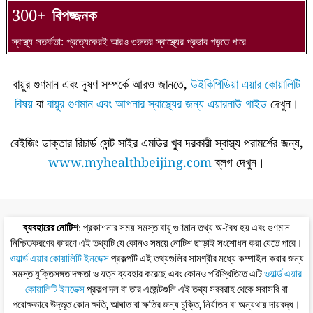
300+
বিপজ্জনক
স্বাস্থ্য সতর্কতা: প্রত্যেকেরই আরও গুরুতর স্বাস্থ্যের প্রভাব পড়তে পারে
বায়ুর গুণমান এবং দূষণ সম্পর্কে আরও জানতে,
উইকিপিডিয়া এয়ার কোয়ালিটি
বিষয়
বা
বায়ুর গুণমান এবং আপনার স্বাস্থ্যের জন্য এয়ারনাউ গাইড
দেখুন।
বেইজিং ডাক্তার রিচার্ড সেন্ট সাইর এমডির খুব দরকারী স্বাস্থ্য পরামর্শের জন্য,
www.myhealthbeijing.com
ব্লগ দেখুন।
ব্যবহারের নোটিশ
: প্রকাশনার সময় সমস্ত বায়ু গুণমান তথ্য অ-বৈধ হয় এবং গুণমান
নিশ্চিতকরণের কারণে এই তথ্যটি যে কোনও সময়ে নোটিশ ছাড়াই সংশোধন করা যেতে পারে।
ওয়ার্ল্ড এয়ার কোয়ালিটি ইনডেক্স
প্রকল্পটি এই তথ্যগুলির সামগ্রীর মধ্যে কম্পাইল করার জন্য
সমস্ত যুক্তিসঙ্গত দক্ষতা ও যত্ন ব্যবহার করেছে এবং কোনও পরিস্থিতিতে এটি
ওয়ার্ল্ড এয়ার
কোয়ালিটি ইনডেক্স
প্রকল্প দল বা তার এজেন্টগুলি এই তথ্য সরবরাহ থেকে সরাসরি বা
পরোক্ষভাবে উদ্ভূত কোন ক্ষতি, আঘাত বা ক্ষতির জন্য চুক্তি, নির্যাতন বা অন্যথায় দায়বদ্ধ।