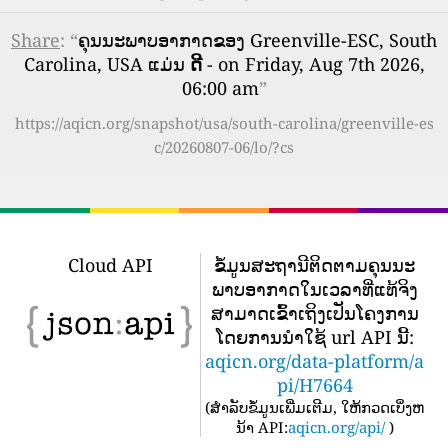
Share
: “
ຄຸນນະພາບອາກາດຂອງ Greenville-ESC, South
Carolina, USA ແມ່ນ
ດີ
- on Friday, Aug 7th 2026,
06:00 am
”
https://aqicn.org/snapshot/usa/south-carolina/greenville-es
c/20260807-06/lo/?cs
Cloud API
ຂໍ້​ມູນ​ສະ​ຖາ​ນີ​ຕິດ​ຕາມ​ຄຸນ​ນະ​
ພາບ​ອາ​ກາດ​ໃນ​ເວ​ລາ​ທີ່​ແທ້​ຈິງ​
ສາ​ມາດ​ເຂົ້າ​ເຖິງ​ເປັນ​ໂຄງ​ການ​
ໂດຍ​ການ​ນໍາ​ໃຊ້ url API ນີ້​:
aqicn.org/data-platform/a
pi/H7664
(
ສໍາລັບຂໍ້ມູນເພີ່ມເຕີມ, ໃຫ້ກວດເບິ່ງຫ
ນ້າ API:
aqicn.org/api/
)