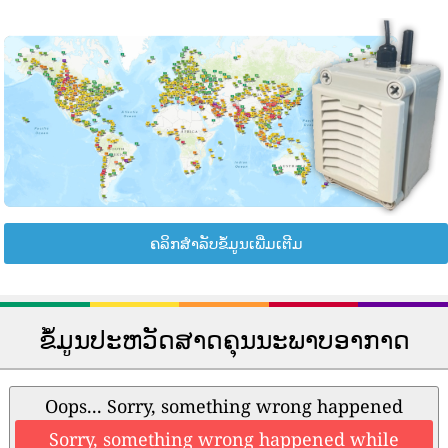
ຄລິກສຳລັບຂໍ້ມູນເພີ່ມເຕີມ
ຂໍ້ມູນປະຫວັດສາດຄຸນນະພາບອາກາດ
Oops... Sorry, something wrong happened
Sorry, something wrong happened while