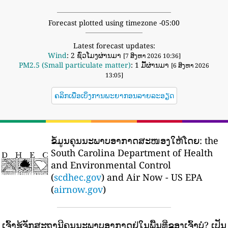
Forecast plotted using timezone -05:00
Latest forecast updates:
Wind
: 2 ຊົ່ວໂມງຜ່ານມາ
[7 ສິງຫາ 2026 10:36]
PM2.5 (Small particulate matter)
: 1 ມື້ຜ່ານມາ
[6 ສິງຫາ 2026
13:05]
ຄລິກເພື່ອເບິ່ງການພະຍາກອນລາຍລະອຽດ
ຂໍ້ມູນຄຸນນະພາບອາກາດສະໜອງໃຫ້ໂດຍ:
the
South Carolina Department of Health
and Environmental Control
(
scdhec.gov
) and Air Now - US EPA
(
airnow.gov
)
ເຈົ້າຮູ້ຈັກສະຖານີຄຸນນະພາບອາກາດຢູ່ໃນພື້ນທີ່ຂອງເຈົ້າບໍ?
ເປັນ