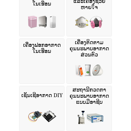
ແລະເຄື່ອງຊ່ວຍ
ໃນເຮືອນ
ຫາຍໃຈ
ເຄື່ອງຕິດຕາມ
ເຄື່ອງຟອກອາກາດ
ຄຸນນະພາບອາກາດ
ໃນເຮືອນ
ສ່ວນຕົວ
ສະຖານີກວດກາ
ເຊັນເຊີອາກາດ DIY
ຄຸນນະພາບອາກາດ
ແບບມືອາຊີບ