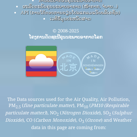
ການພະຍາກອນຄຸນນະພາບອາກາດ
ຜະລິດຕະພັນຄຸນນະພາບອາກາດ (ໜ້າກາກ, ຈໍພາບ…)
API (ການໂຕ້ຕອບການຂຽນໂປລແກລມແອັບພລິເຄຊັນ)
ເວທີຂໍ້ມູນປະຫວັດສາດ
© 2008-2025
ໂຄງການດັດຊະນີຄຸນນະພາບອາກາດໂລກ
The Data sources used for the Air Quality, Air Pollution,
PM
(
fine particulate matter
), PM
(
PM10 (Respirable
2.5
10
particulate matter)
), NO
(
Nitrogen Dioxide
), SO
(
Sulphur
2
2
Dioxide
), CO (
Carbon Monoxide
), O
(
Ozone
) and Weather
3
data in this page are coming from: