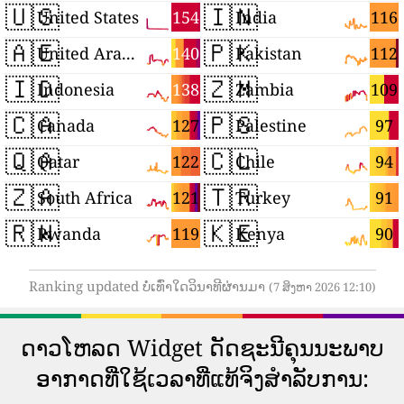
🇺🇸
🇮🇳
154
116
United States
India
🇦🇪
🇵🇰
140
112
United Arab Emirates
Pakistan
🇮🇩
🇿🇲
138
109
Indonesia
Zambia
🇨🇦
🇵🇸
127
97
Canada
Palestine
🇶🇦
🇨🇱
122
94
Qatar
Chile
🇿🇦
🇹🇷
121
91
South Africa
Turkey
🇷🇼
🇰🇪
119
90
Rwanda
Kenya
Ranking updated ບໍ່ເທົ່າໃດວິນາທີຜ່ານມາ
(7 ສິງຫາ 2026 12:10)
ດາວ​ໂຫລດ Widget ດັດ​ຊະ​ນີ​ຄຸນ​ນະ​ພາບ​
ອາ​ກາດ​ທີ່​ໃຊ້​ເວ​ລາ​ທີ່​ແທ້​ຈິງ​ສໍາ​ລັບ​ການ​: