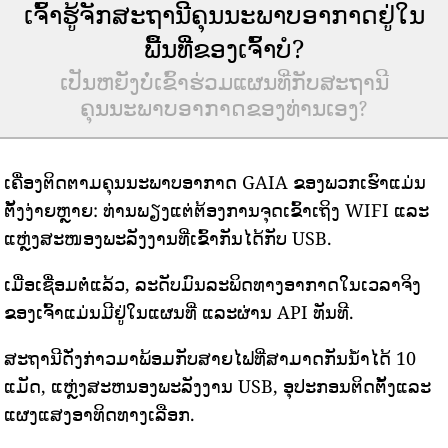
ເຈົ້າຮູ້ຈັກສະຖານີຄຸນນະພາບອາກາດຢູ່ໃນ
ພື້ນທີ່ຂອງເຈົ້າບໍ?
ເປັນຫຍັງບໍ່ເຂົ້າຮ່ວມແຜນທີ່ກັບສະຖານີ
ຄຸນນະພາບອາກາດຂອງທ່ານເອງ?
ເຄື່ອງຕິດຕາມຄຸນນະພາບອາກາດ GAIA ຂອງພວກເຮົາແມ່ນ
ຕັ້ງງ່າຍຫຼາຍ: ທ່ານພຽງແຕ່ຕ້ອງການຈຸດເຂົ້າເຖິງ WIFI ແລະ
ແຫຼ່ງສະໜອງພະລັງງານທີ່ເຂົ້າກັນໄດ້ກັບ USB.
ເມື່ອເຊື່ອມຕໍ່ແລ້ວ, ລະດັບມົນລະພິດທາງອາກາດໃນເວລາຈິງ
ຂອງເຈົ້າແມ່ນມີຢູ່ໃນແຜນທີ່ ແລະຜ່ານ API ທັນທີ.
ສະຖານີດັ່ງກ່າວມາພ້ອມກັບສາຍໄຟທີ່ສາມາດກັນນ້ໍາໄດ້ 10
ແມັດ, ແຫຼ່ງສະຫນອງພະລັງງານ USB, ອຸປະກອນຕິດຕັ້ງແລະ
ແຜງແສງອາທິດທາງເລືອກ.