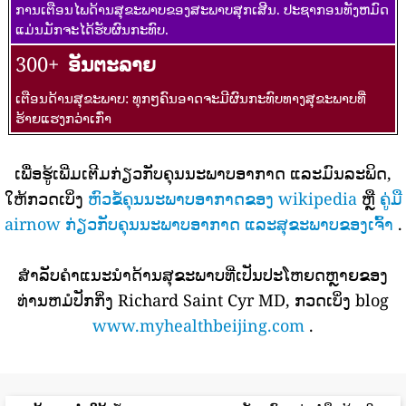
ການເຕືອນໄພດ້ານສຸຂະພາບຂອງສະພາບສຸກເສີນ. ປະຊາກອນທັງຫມົດ
ແມ່ນມັກຈະໄດ້ຮັບຜົນກະທົບ.
300+
ອັນຕະລາຍ
ເຕືອນດ້ານສຸຂະພາບ: ທຸກໆຄົນອາດຈະມີຜົນກະທົບທາງສຸຂະພາບທີ່
ຮ້າຍແຮງກວ່າເກົ່າ
ເພື່ອຮູ້ເພີ່ມເຕີມກ່ຽວກັບຄຸນນະພາບອາກາດ ແລະມົນລະພິດ,
ໃຫ້ກວດເບິ່ງ
ຫົວຂໍ້ຄຸນນະພາບອາກາດຂອງ wikipedia
ຫຼື
ຄູ່ມື
airnow ກ່ຽວກັບຄຸນນະພາບອາກາດ ແລະສຸຂະພາບຂອງເຈົ້າ
.
ສໍາລັບຄໍາແນະນໍາດ້ານສຸຂະພາບທີ່ເປັນປະໂຫຍດຫຼາຍຂອງ
ທ່ານຫມໍປັກກິ່ງ Richard Saint Cyr MD, ກວດເບິ່ງ blog
www.myhealthbeijing.com
.