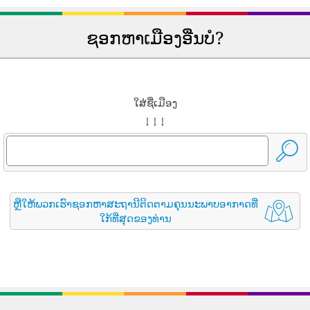
ຊອກຫາເມືອງອື່ນບໍ?
ໃສ່ຊື່ເມືອງ
↓ ↓ ↓
ຫຼືໃຫ້ພວກເຮົາຊອກຫາສະຖານີຕິດຕາມຄຸນນະພາບອາກາດທີ່
ໃກ້ທີ່ສຸດຂອງທ່ານ