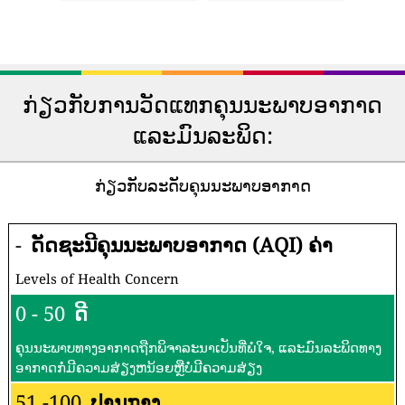
ກ່ຽວກັບການວັດແທກຄຸນນະພາບອາກາດ
ແລະມົນລະພິດ:
ກ່ຽວກັບລະດັບຄຸນນະພາບອາກາດ
-
ດັດຊະນີຄຸນນະພາບອາກາດ (AQI) ຄ່າ
Levels of Health Concern
0 - 50
ດີ
ຄຸນນະພາບທາງອາກາດຖືກພິຈາລະນາເປັນທີ່ພໍໃຈ, ແລະມົນລະພິດທາງ
ອາກາດກໍ່ມີຄວາມສ່ຽງຫນ້ອຍຫຼືບໍ່ມີຄວາມສ່ຽງ
51 -100
ປານກາງ