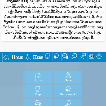
ແຈ້ງການນໍາໃຊ້
: ຂໍ້ມູນຄຸນນະພາບອາກາດທັງຫມົດແມ່ນບໍ່ຖືກຕ້ອງໃນ
ເວລາທີ່ພິມເຜີຍແຜ່, ແລະເນື່ອງຈາກການຮັບປະກັນຄຸນນະພາບຂອງຂໍ້ມູນ
ເຫຼົ່ານີ້ອາດຈະຖືກປັບປຸງ, ໂດຍບໍ່ມີຂໍ້ສັງເກດ, ໃນທຸກເວລາ. ໂຄງການ
ດັດຊະນີທາງອາກາດໂລກໄດ້ໃຊ້ທັກສະແລະການດູແລທີ່ສົມເຫດສົມຜົນ
ທັງຫມົດໃນການລວບລວມເນື້ອໃນຂອງຂໍ້ມູນນີ້ແລະພາຍໃຕ້ສະພາບການ
ໃດກໍ່ຕາມທີມງານຂອງໂຄງການໂລກຂອງອາກາດທາງໂລກຫຼືຕົວແທນຂອງ
ມັນຈະຮັບຜິດຊອບໃນສັນຍາ, ຄວາມເສຍຫາຍຫຼືຄວາມເສຍຫາຍໃດໆ,
ເກີດຂື້ນໂດຍກົງຫຼືໂດຍທາງອ້ອມຈາກການສະຫນອງຂໍ້ມູນນີ້.
Home
Here
Home
Here
Map
Get a mask!