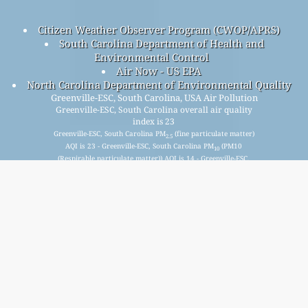
Citizen Weather Observer Program (CWOP/APRS)
South Carolina Department of Health and
Environmental Control
Air Now - US EPA
North Carolina Department of Environmental Quality
Greenville-ESC, South Carolina, USA Air Pollution
Greenville-ESC, South Carolina overall air quality
index is 23
Greenville-ESC, South Carolina PM
(fine particulate matter)
2.5
AQI is 23 - Greenville-ESC, South Carolina PM
(PM10
10
(Respirable particulate matter)) AQI is 14 - Greenville-ESC,
South Carolina NO
(Nitrogen Dioxide) AQI is 6 - Greenville-
2
ESC, South Carolina SO
(Sulphur Dioxide) AQI is 0 -
2
Greenville-ESC, South Carolina O
(Ozone) AQI is n/a -
3
Greenville-ESC, South Carolina CO (Carbon Monoxide) AQI is
n/a -
Signup for our free monthly mailing list, and get
notified when new articles are available.
submit