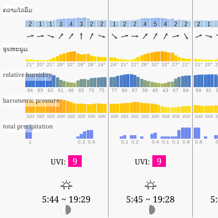
ຄວາມໄວລົມ
2
1
1
3
4
3
2
2
1
2
2
4
5
4
2
2
2
1
ອຸນຫະພູມ.
21°
20°
21°
28°
32°
28°
26°
24°
24°
21°
22°
28°
32°
32°
27°
22°
21°
20°
2
relative humidity
94
95
92
61
46
65
70
75
77
90
87
59
45
43
67
84
89
91
barometric pressure
1023
1022
1023
1024
1022
1020
1020
1020
1020
1021
1022
1021
1020
1018
1018
1019
1019
1019
1
total precipitation
1
0.3
0.6
0.1
0.2
0.4
0.1
0.1
0.8
0.8
0
9
9
UVI:
UVI:
5:44 ~ 19:29
5:45 ~ 19:28
5