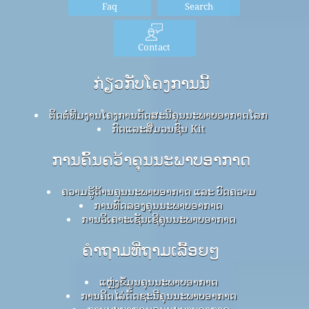
Faq
Search
Contact
ກ່ຽວກັບໂຄງການນີ້
ຕິດຕໍ່ທີມງານໂຄງການດັດສະນີຄຸນນະພາບອາກາດໂລກ
ກົດ​ແລະ​ສື່​ມວນ​ຊົນ Kit
ການຄົ້ນຄວ້າຄຸນນະພາບອາກາດ
ຄວາມຮູ້ດ້ານຄຸນນະພາບອາກາດ ແລະ ບົດຄວາມ
ການທົດລອງຄຸນນະພາບອາກາດ
ການວິເຄາະເຊັນເຊີຄຸນນະພາບອາກາດ
ຄໍາຖາມທີ່ຖາມເລື້ອຍໆ
ແຫຼ່ງຂໍ້ມູນຄຸນນະພາບອາກາດ
ການຄິດໄລ່ດັດຊະນີຄຸນນະພາບອາກາດ