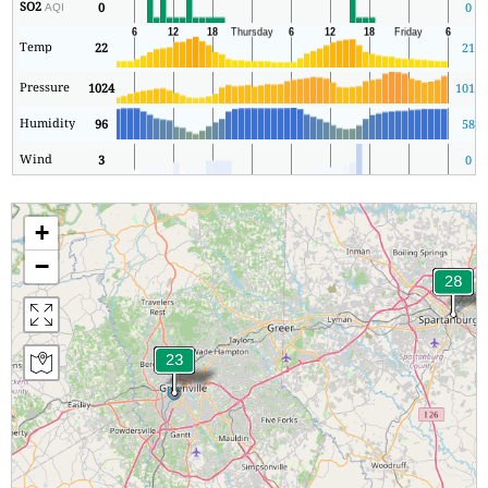
SO2
0
0
AQI
Temp
22
21
Pressure
1024
1019
Humidity
96
58
Wind
3
0
+
−