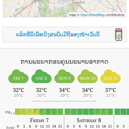
map ©
OpenStreetMap
contributors
ຄລິກທີ່ນີ້ເພື່ອເບິ່ງສະບັບມືຖືຂອງໜ້າເວັບນີ້
ການພະຍາກອນຄຸນນະພາບອາກາດ
FRI 7
SAT 8
SUN 9
MON 10
TUE 11
32°C
32°C
34°C
34°C
37°C
20°C
20°C
20°C
20°C
21°C
PM
2.5
Friday 7
Saturday 8
0
3
6
9
12
15
18
21
0
3
6
9
12
15
18
21
0
3
hour