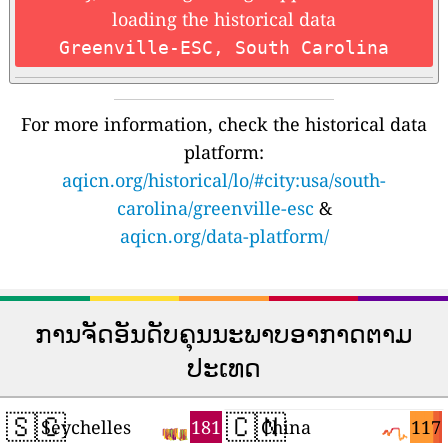
loading the historical data
Greenville-ESC, South Carolina
For more information, check the historical data
platform:
aqicn.org/historical/lo/#city:usa/south-
carolina/greenville-esc
&
aqicn.org/data-platform/
ການຈັດອັນດັບຄຸນນະພາບອາກາດຕາມ
ປະເທດ
🇸🇨
🇨🇳
181
117
Seychelles
China