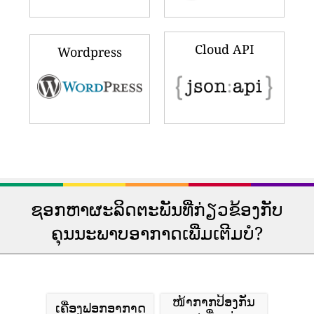
Cloud API
Wordpress
ຊອກຫາຜະລິດຕະພັນທີ່ກ່ຽວຂ້ອງກັບ
ຄຸນນະພາບອາກາດເພີ່ມເຕີມບໍ?
ໜ້າກາກປ້ອງກັນ
ເຄື່ອງຟອກອາກາດ