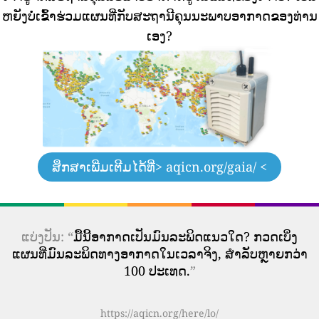
ຫຍັງບໍ່ເຂົ້າຮ່ວມແຜນທີ່ກັບສະຖານີຄຸນນະພາບອາກາດຂອງທ່ານ
ເອງ?
ສຶກສາເພີ່ມເຕີມໄດ້ທີ່
> aqicn.org/gaia/ <
ແບ່ງປັນ: “
ມື້ນີ້ອາກາດເປັນມົນລະພິດແນວໃດ? ກວດເບິ່ງ
ແຜນທີ່ມົນລະພິດທາງອາກາດໃນເວລາຈິງ, ສໍາລັບຫຼາຍກວ່າ
100 ປະເທດ.
”
https://aqicn.org/here/lo/