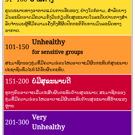
ຄຸນນະພາບທາງອາກາດແມ່ນການຮັບຮອງ; ຢ່າງໃດກໍ່ຕາມ, ສໍາລັບບາງ
ມົນລະພິດອາດມີຄວາມກັງວົນກ່ຽວກັບສຸຂະພາບໃນລະດັບປານກາງສໍາ
ລັບຈໍານວນຜູ້ທີ່ມີຄວາມເຄັ່ງຕຶງທີ່ຜິດປົກກະຕິກັບການມົນລະພິດທາງ
ອາກາດ.
Unhealthy
101-150
for sensitive groups
ສະມາຊິກຂອງກຸ່ມທີ່ມີຄວາມອ່ອນໄຫວອາດຈະມີຜົນກະທົບຕໍ່ສຸຂະພາບ
ປະຊາຊົນທົ່ວໄປບໍ່ໄດ້ຮັບຜົນກະທົບ.
151-200
ບໍ່ມີສຸຂະພາບດີ
ທຸກໆຄົນອາດຈະເລີ່ມປະສົບຜົນກະທົບດ້ານສຸຂະພາບ; ສະມາຊິກຂອງ
ກຸ່ມທີ່ມີຄວາມອ່ອນໄຫວອາດຈະມີຜົນກະທົບດ້ານສຸຂະພາບທີ່ຮ້າຍແຮງ
ຫຼາຍ
Very
201-300
Unhealthy