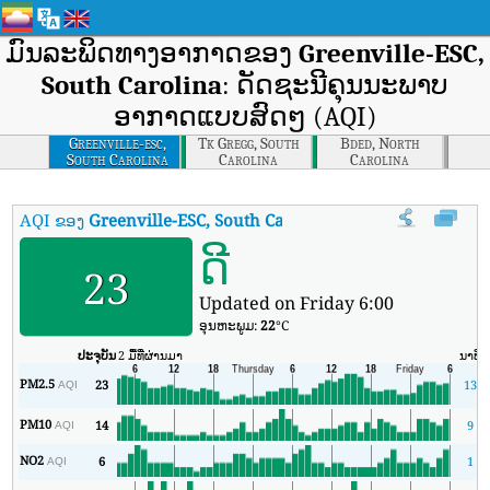
ມົນລະພິດທາງອາກາດຂອງ
Greenville-ESC,
South Carolina
: ດັດຊະນີຄຸນນະພາບ
ອາກາດແບບສົດໆ (AQI)
Greenville-esc,
Tk Gregg, South
Bded, North
South Carolina
Carolina
Carolina
AQI ຂອງ
Greenville-ESC, South Carolina
:
ດັດຊະນີຄຸນນະພາບອາກາດຕາ
ດີ
23
Updated on Friday 6:00
ອຸນ​ຫະ​ພູມ:
22
°C
ປະຈຸບັນ
2 ມື້ທີ່ຜ່ານມາ
ນາທີ
PM2.5
23
13
AQI
PM10
14
9
AQI
NO2
6
1
AQI