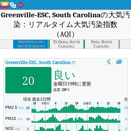
Greenville-ESC, South Carolina
の大気汚
染：リアルタイム大気汚染指数
（AQI）
Greenville-esc,
Tk Gregg, South
Bded, North
South Carolina
Carolina
Carolina
Greenville-ESC, South Carolina
の大気汚染指数
:
Greenville-
良い
20
金曜日19時に更新
温度:
28
°C
現在
過去2日間
分
PM2.5
20
13
AQI
PM10
10
9
AQI
NO2
3
2
AQI