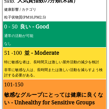
指数
大気質指数の分類(米国）
健康影響 / カテゴリ
粒子状物質(PM10,PM2.5)
0 - 50
良い - Good
通常の活動が可能
なし
51 -100
並 - Moderate
特に敏感な者は、長時間又は激しい屋外活動の減少を検討
非常に敏感な人は、長時間または激しい活動を減らすよう検
討する必要がある。
101-150
敏感なグループにとっては健康に良くな
い - Unhealthy for Sensitive Groups