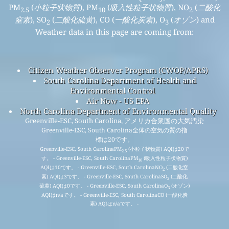
PM
(
小粒子状物質
), PM
(
吸入性粒子状物質
), NO
(
二酸化
2.5
10
2
窒素
), SO
(
二酸化硫黄
), CO (
一酸化炭素
), O
(
オゾン
) and
2
3
Weather data in this page are coming from:
Citizen Weather Observer Program (CWOP/APRS)
South Carolina Department of Health and
Environmental Control
Air Now - US EPA
North Carolina Department of Environmental Quality
Greenville-ESC, South Carolina, アメリカ合衆国の大気汚染
Greenville-ESC, South Carolina全体の空気の質の指
標は20です。
Greenville-ESC, South CarolinaPM
(小粒子状物質) AQIは20で
2.5
す。 - Greenville-ESC, South CarolinaPM
(吸入性粒子状物質)
10
AQIは10です。 - Greenville-ESC, South CarolinaNO
(二酸化窒
2
素) AQIは3です。 - Greenville-ESC, South CarolinaSO
(二酸化
2
硫黄) AQIは0です。 - Greenville-ESC, South CarolinaO
(オゾン)
3
AQIはn/aです。 - Greenville-ESC, South CarolinaCO (一酸化炭
素) AQIはn/aです。 -