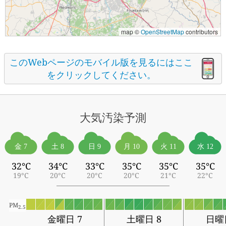
map ©
OpenStreetMap
contributors
このWebページのモバイル版を見るにはここ
をクリックしてください。
大気汚染予測
金 7
土 8
日 9
月 10
火 11
水 12
32°C
34°C
33°C
35°C
35°C
35°C
19°C
20°C
20°C
20°C
21°C
22°C
PM
2.5
金曜日 7
土曜日 8
日曜