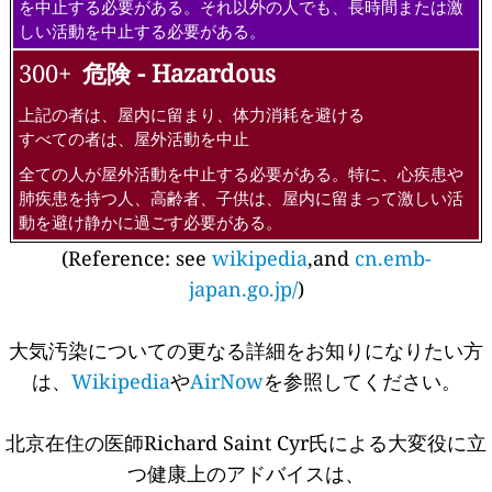
を中止する必要がある。それ以外の人でも、長時間または激
しい活動を中止する必要がある。
300+
危険 - Hazardous
上記の者は、屋内に留まり、体力消耗を避ける
すべての者は、屋外活動を中止
全ての人が屋外活動を中止する必要がある。特に、心疾患や
肺疾患を持つ人、高齢者、子供は、屋内に留まって激しい活
動を避け静かに過ごす必要がある。
(Reference: see
wikipedia
,and
cn.emb-
japan.go.jp/
)
大気汚染についての更なる詳細をお知りになりたい方
は、
Wikipedia
や
AirNow
を参照してください。
北京在住の医師Richard Saint Cyr氏による大変役に立
つ健康上のアドバイスは、