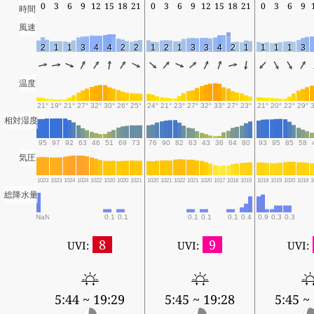
0
3
6
9
12
15
18
21
0
3
6
9
12
15
18
21
0
3
6
9
時間
風速
2
1
1
3
4
4
2
2
1
2
1
3
3
4
2
1
1
1
1
3
温度
21°
19°
21°
27°
32°
30°
26°
25°
24°
21°
23°
27°
32°
33°
27°
23°
21°
20°
22°
29°
相対湿度
95
97
92
63
46
51
69
73
76
90
82
63
43
36
64
80
93
95
85
58
気圧
1023
1023
1024
1024
1022
1020
1020
1021
1020
1021
1022
1021
1020
1017
1018
1019
1019
1019
1020
1019
1
総降水量
NaN
0.1
0.1
0.1
0.1
0.1
0.4
0.9
0.3
0.3
8
9
UVI:
UVI:
UVI:
5:44 ~ 19:29
5:45 ~ 19:28
5:45 ~