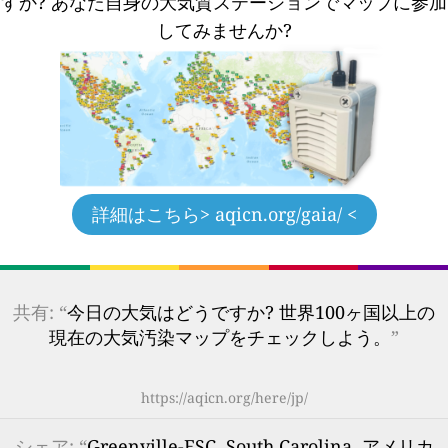
すか?
あなた自身の大気質ステーションでマップに参加
してみませんか?
詳細はこちら
> aqicn.org/gaia/ <
共有: “
今日の大気はどうですか? 世界100ヶ国以上の
現在の大気汚染マップをチェックしよう。
”
https://aqicn.org/here/jp/
シェア: “
Greenville-ESC, South Carolina, アメリカ