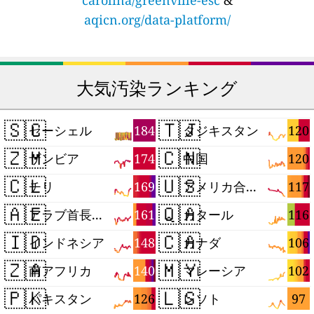
carolina/greenville-esc
&
aqicn.org/data-platform/
大気汚染ランキング
🇸🇨
🇹🇯
184
120
セーシェル
タジキスタン
🇿🇲
🇨🇳
174
120
ザンビア
中国
🇨🇱
🇺🇸
169
117
チリ
アメリカ合衆国
🇦🇪
🇶🇦
161
116
アラブ首長国連邦
カタール
🇮🇩
🇨🇦
148
106
インドネシア
カナダ
🇿🇦
🇲🇾
140
102
南アフリカ
マレーシア
🇵🇰
🇱🇸
126
97
パキスタン
レソト