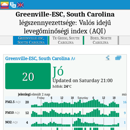
Greenville-ESC, South Carolina
légszennyezettsége: Valós idejű
levegőminőségi index (AQI)
Greenville-esc,
Tk Gregg, South
Bded, North
South Carolina
Carolina
Carolina
Greenville-ESC, South Carolina
AQI
:
Greenville-ESC, South Carolin
Jó
20
Updated on Saturday 21:00
hőfok:
24
°C
jelenlegi
elmúlt 2 nap
min
PM2.5
20
16
AQI
PM10
12
9
AQI
NO2
4
1
AQI