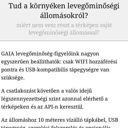
Tud a környéken levegőminőségi
állomásokról?
miért nem vesz részt a térképen saját
levegőminőségi állomással?
GAIA levegőminőség-figyelőink nagyon
egyszerűen beállíthatók: csak WIFI hozzáférési
pontra és USB-kompatibilis tápegységre van
szüksége.
A csatlakozást követően a valós idejű
légszennyezettségi szint azonnal elérhető a
térképeken és az API-n keresztül.
Az állomáshoz 10 méteres vízálló tápkábel, USB
tápegység, szerelési felszerelés és opcionális