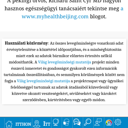
A pekingi orvos, Richard Saint Cyr MD nagyon
hasznos egészségügyi tanácsaiért tekintse meg
a
www.myhealthbeijing.com
blogot.
Használati közlemény
: Az összes levegőminőségre vonatkozó adat
érvénytelenítése a közzététel időpontjában, és a minőségbiztosítás
miatt ezek az adatok bármikor előzetes értesítés nélkül
módosíthatók. A
Világ levegőminőségi mutatója
projekt minden
ésszerű ismeretet és gondosságot gyakorolt ezen információk
tartalmának összeállításában, és semmilyen körülmények között nem
fogja a
Világ levegőminőségi mutatója
a projektcsapat vagy ügynökei
felelősséggel tartoznak az adatok átadásából közvetlenül vagy
közvetve okozott veszteségekért, sérülésekért vagy károkért
szerződésben, kártérítésben vagy egyéb módon.
itthon
Itt