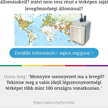
állomásokról?
miért nem vesz részt a térképen saját
levegőminőségi állomással?
További információ:
> aqicn.org/gaia/ <
Ossza meg: “
Mennyire szennyezett ma a levegő?
Tekintse meg a valós idejű légszennyezettségi
térképet több mint 100 országra vonatkozóan.
”
https://aqicn.org/here/hu/