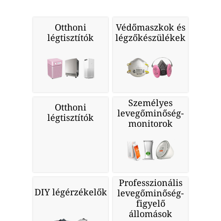
Otthoni
Védőmaszkok és
légtisztítók
légzőkészülékek
Személyes
Otthoni
levegőminőség-
légtisztítók
monitorok
Professzionális
DIY légérzékelők
levegőminőség-
figyelő
állomások