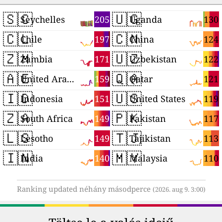
🇸🇨
🇺🇬
205
130
Seychelles
Uganda
🇨🇱
🇨🇳
197
124
Chile
China
🇿🇲
🇺🇿
171
122
Zambia
Uzbekistan
🇦🇪
🇶🇦
159
121
United Arab Emirates
Qatar
🇮🇩
🇺🇸
151
119
Indonesia
United States
🇿🇦
🇵🇰
149
117
South Africa
Pakistan
🇱🇸
🇹🇯
149
113
Lesotho
Tajikistan
🇮🇳
🇲🇾
140
110
India
Malaysia
Ranking updated néhány másodperce
(2026. aug 9. 3:00)