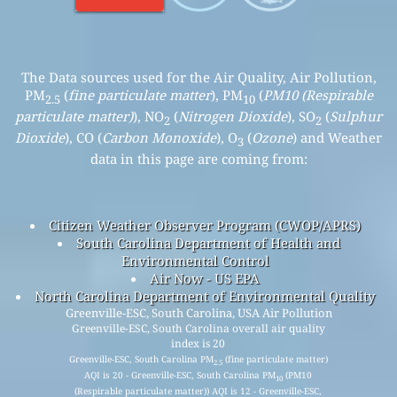
The Data sources used for the Air Quality, Air Pollution,
PM
(
fine particulate matter
), PM
(
PM10 (Respirable
2.5
10
particulate matter)
), NO
(
Nitrogen Dioxide
), SO
(
Sulphur
2
2
Dioxide
), CO (
Carbon Monoxide
), O
(
Ozone
) and Weather
3
data in this page are coming from:
Citizen Weather Observer Program (CWOP/APRS)
South Carolina Department of Health and
Environmental Control
Air Now - US EPA
North Carolina Department of Environmental Quality
Greenville-ESC, South Carolina, USA Air Pollution
Greenville-ESC, South Carolina overall air quality
index is 20
Greenville-ESC, South Carolina PM
(fine particulate matter)
2.5
AQI is 20 - Greenville-ESC, South Carolina PM
(PM10
10
(Respirable particulate matter)) AQI is 12 - Greenville-ESC,