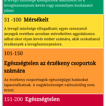
A levegő minősége kielégítőnek tekinthető, és a
levegőszennyezés kevés vagy semmilyen kockázatot
jelent
51 -100
Mérsékelt
A levegő minősége elfogadható; egyes szennyező
anyagok esetében azonban mérsékelten aggodalomra
adhat okot olyan kevés ember számára, akik szokatlanul
érzékenyek a levegőszennyezésre.
101-150
Egészségtelen az érzékeny csoportok
számára
Az érzékeny csoporttagok egészségügyi hatásokat
tapasztalhatnak. A nagyközönséget valószínűleg nem
érinti.
151-200
Egészségtelen