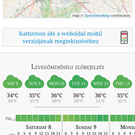
map ©
OpenStreetMap
contributors
Kattintson ide a weboldal mobil
verziójának megtekintéséhez
Levegőminőségi előrejelzés
SAT 8
SUN 9
MON 10
TUE 11
WED 12
THU 13
34°C
35°C
36°C
36°C
36°C
35°C
20°C
21°C
20°C
20°C
21°C
22°C
PM
2.5
Saturday 8
Sunday 9
Monda
0
3
6
9
12
15
18
21
0
3
6
9
12
15
18
21
0
3
6
9
óra