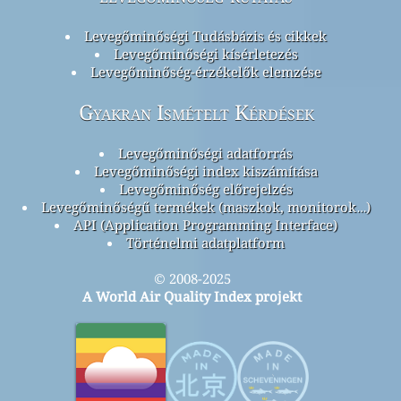
Levegőminőségi Tudásbázis és cikkek
Levegőminőségi kísérletezés
Levegőminőség-érzékelők elemzése
Gyakran Ismételt Kérdések
Levegőminőségi adatforrás
Levegőminőségi index kiszámítása
Levegőminőség előrejelzés
Levegőminőségű termékek (maszkok, monitorok…)
API (Application Programming Interface)
Történelmi adatplatform
© 2008-2025
A World Air Quality Index projekt