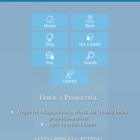
Home
Here
Map
Get a mask!
Faq
Search
Contact
Erről a Projektről
Vegye fel a kapcsolatot a World Air Quality Index
projektcsapatával
Sajtó és médiakészlet
levegőminőség-kutatás