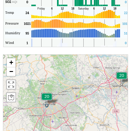
SO2
0
0
AQI
Temp
24
22
Pressure
1021
1018
Humidity
95
51
Wind
1
0
+
−