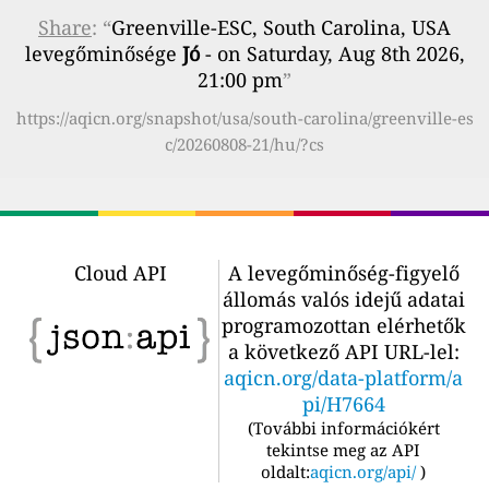
Share
: “
Greenville-ESC, South Carolina, USA
levegőminősége
Jó
- on Saturday, Aug 8th 2026,
21:00 pm
”
https://aqicn.org/snapshot/usa/south-carolina/greenville-es
c/20260808-21/hu/?cs
Cloud API
A levegőminőség-figyelő
állomás valós idejű adatai
programozottan elérhetők
a következő API URL-lel:
aqicn.org/data-platform/a
pi/H7664
(
További információkért
tekintse meg az API
oldalt:
aqicn.org/api/
)