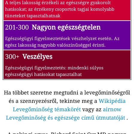
A teljes lakosság érzékeli az egészségre gyakorolt
hatásokat; az érzékeny csoportok tagjai komolyabb
tüneteket tapasztalhatnak
201-300
Nagyon egészségtelen
Egészségügyi figyelmeztetések vészhelyzet esetén. Az
egész lakosság nagyobb valószínűséggel érinti.
300+
Veszélyes
Egészségügyi figyelmeztetés: mindenki súlyos
egészségügyi hatásokat tapasztalhat
Ha többet szeretne megtudni a levegőminőségről
és a szennyezésről, tekintse meg a
Wikipédia
Levegőminőség témakörét
vagy az
airnow
Levegőminőség és egészsége című útmutatóját
.