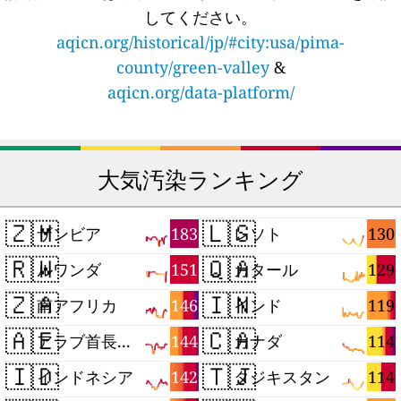
してください。
aqicn.org/historical/jp/#city:usa/pima-
county/green-valley
&
aqicn.org/data-platform/
大気汚染ランキング
🇿🇲
🇱🇸
183
130
ザンビア
レソト
🇷🇼
🇶🇦
151
129
ルワンダ
カタール
🇿🇦
🇮🇳
146
119
南アフリカ
インド
🇦🇪
🇨🇦
144
114
アラブ首長国連邦
カナダ
🇮🇩
🇹🇯
142
114
インドネシア
タジキスタン