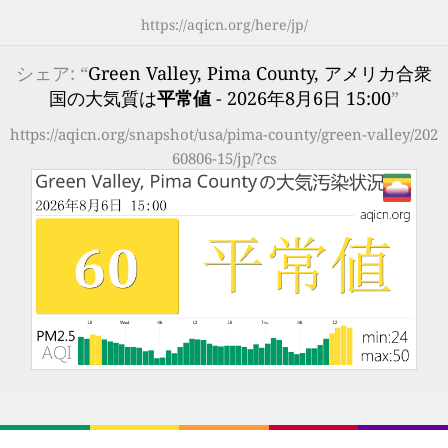
https://aqicn.org/here/jp/
シェア: “
Green Valley, Pima County, アメリカ合衆
国の大気質は
平常値
- 2026年8月6日 15:00
”
https://aqicn.org/snapshot/usa/pima-county/green-valley/202
60806-15/jp/?cs