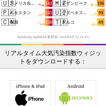
🇺🇸
🇲🇿
141
106
アメリカ合衆国
モザンビーク
🇵🇰
🇺🇿
141
99
パキスタン
ウズベキスタン
🇨🇳
🇹🇷
138
89
中国
トルコ
Ranking updated 数秒前
(2026年8月7日 21:47)
リアルタイム大気汚染指数ウィジッ
トをダウンロードする：
iPhone & iPad
Android