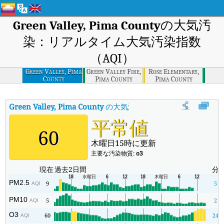
Green Valley, Pima County
の大気汚
染：リアルタイム大気汚染指数
（AQI）
Green Valley, Pima
Green Valley Fire,
Rose Elementary,
County
Pima County
Pima County
Green Valley, Pima County
の大気汚染指数
:
Green Valley, 
平常値
60
木曜日15時に更新
主要な汚染物質:
o3
現在
過去2日間
分
PM2.5
9
5
AQI
PM10
5
2
AQI
O3
60
24
AQI