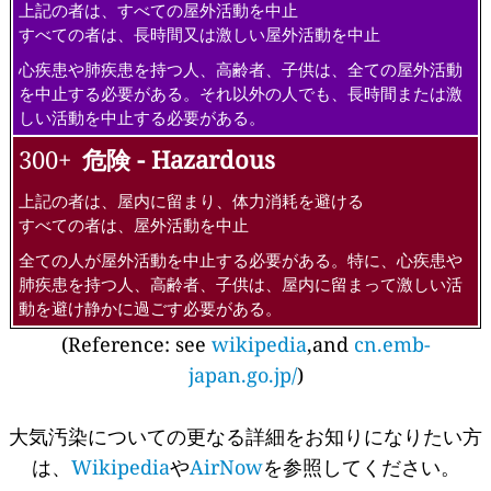
上記の者は、すべての屋外活動を中止
すべての者は、長時間又は激しい屋外活動を中止
心疾患や肺疾患を持つ人、高齢者、子供は、全ての屋外活動
を中止する必要がある。それ以外の人でも、長時間または激
しい活動を中止する必要がある。
300+
危険 - Hazardous
上記の者は、屋内に留まり、体力消耗を避ける
すべての者は、屋外活動を中止
全ての人が屋外活動を中止する必要がある。特に、心疾患や
肺疾患を持つ人、高齢者、子供は、屋内に留まって激しい活
動を避け静かに過ごす必要がある。
(Reference: see
wikipedia
,and
cn.emb-
japan.go.jp/
)
大気汚染についての更なる詳細をお知りになりたい方
は、
Wikipedia
や
AirNow
を参照してください。