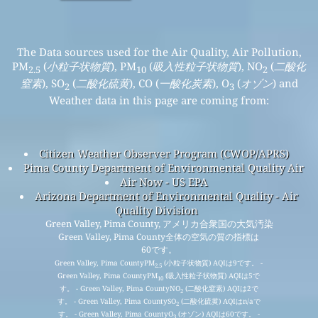
The Data sources used for the Air Quality, Air Pollution,
PM
(
小粒子状物質
), PM
(
吸入性粒子状物質
), NO
(
二酸化
2.5
10
2
窒素
), SO
(
二酸化硫黄
), CO (
一酸化炭素
), O
(
オゾン
) and
2
3
Weather data in this page are coming from:
Citizen Weather Observer Program (CWOP/APRS)
Pima County Department of Environmental Quality Air
Air Now - US EPA
Arizona Department of Environmental Quality - Air
Quality Division
Green Valley, Pima County, アメリカ合衆国の大気汚染
Green Valley, Pima County全体の空気の質の指標は
60です。
Green Valley, Pima CountyPM
(小粒子状物質) AQIは9です。 -
2.5
Green Valley, Pima CountyPM
(吸入性粒子状物質) AQIは5で
10
す。 - Green Valley, Pima CountyNO
(二酸化窒素) AQIは2で
2
す。 - Green Valley, Pima CountySO
(二酸化硫黄) AQIはn/aで
2
す。 - Green Valley, Pima CountyO
(オゾン) AQIは60です。 -
3