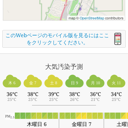
map ©
OpenStreetMap
contributors
このWebページのモバイル版を見るにはここ
をクリックしてください。
大気汚染予測
木 6
金 7
土 8
日 9
月 10
火 11
36°C
38°C
39°C
38°C
36°C
34°C
25°C
25°C
25°C
26°C
21°C
25°C
PM
2.5
木曜日 6
金曜日 7
土曜