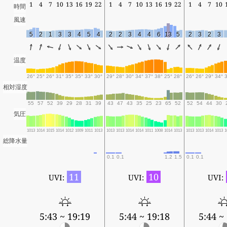
1
4
7
10
13
16
19
22
1
4
7
10
13
16
19
22
1
4
7
10
時間
風速
5
2
1
3
3
4
5
4
2
2
3
4
4
6
13
5
2
3
2
3
温度
26°
25°
26°
31°
35°
35°
33°
30°
29°
28°
30°
34°
37°
38°
25°
28°
26°
26°
29°
34°
相対湿度
55
57
52
39
29
28
31
39
43
47
43
35
25
23
65
52
52
54
44
30
気圧
1013
1014
1015
1014
1012
1009
1011
1013
1013
1013
1014
1014
1011
1008
1014
1013
1013
1013
1014
1013
1
総降水量
0.1
0.1
1.2
1.5
0.1
0.1
11
10
UVI:
UVI:
UVI:
5:43 ~ 19:19
5:44 ~ 19:18
5:44 ~