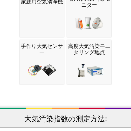
家庭用空気清浄機
ニター
手作り大気センサ
高度大気汚染モニ
ー
タリング地点
大気汚染指数の測定方法: