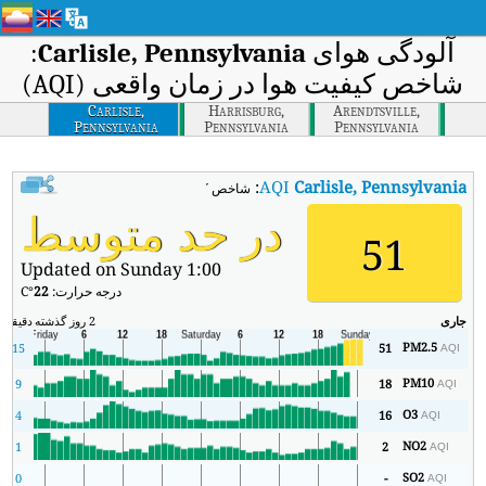
آلودگی هوای
Carlisle, Pennsylvania
:
شاخص کیفیت هوا در زمان واقعی (AQI)
Carlisle,
Harrisburg,
Arendtsville,
Pennsylvania
Pennsylvania
Pennsylvania
:
AQI
Carlisle, Pennsylvania
شاخص کیفیت هوای بی‌درنگ Carlisle, Pennsylvania (AQI).
در حد متوسط
51
Updated on Sunday 1:00
درجه حرارت:
22
°C
جاری
2 روز گذشته
دقیقه
حد
PM2.5
15
51
AQI
PM10
9
18
AQI
O3
4
16
AQI
NO2
1
2
AQI
SO2
0
-
AQI