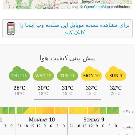
map ©
OpenStreetMap
contributors
برای مشاهده نسخه موبایل این صفحه وب اینجا را
کلیک کنید
پیش بینی کیفیت هوا
THU 13
WED 12
TUE 11
MON 10
SUN 9
28°C
30°C
31°C
33°C
32°C
19°C
18°C
19°C
18°C
20°C
PM
2.5
11
Monday 10
Sunday 9
6
3
0
21
18
15
12
9
6
3
0
21
18
15
12
9
6
3
0
ساعت
سرعت باد