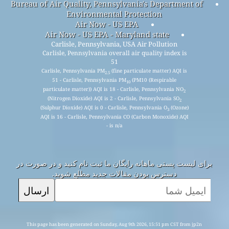
Bureau of Air Quality, Pennsylvania's Department of
Environmental Protection
Air Now - US EPA
Air Now - US EPA - Maryland state
Carlisle, Pennsylvania, USA Air Pollution
Carlisle, Pennsylvania overall air quality index is
51
Carlisle, Pennsylvania PM
(fine particulate matter) AQI is
2.5
51 - Carlisle, Pennsylvania PM
(PM10 (Respirable
10
particulate matter)) AQI is 18 - Carlisle, Pennsylvania NO
2
(Nitrogen Dioxide) AQI is 2 - Carlisle, Pennsylvania SO
2
(Sulphur Dioxide) AQI is 0 - Carlisle, Pennsylvania O
(Ozone)
3
AQI is 16 - Carlisle, Pennsylvania CO (Carbon Monoxide) AQI
is n/a -
برای لیست پستی ماهانه رایگان ما ثبت نام کنید و در صورت در
دسترس بودن مقالات جدید مطلع شوید.
ارسال
This page has been generated on Sunday, Aug 9th 2026, 15:51 pm CST from jp2n