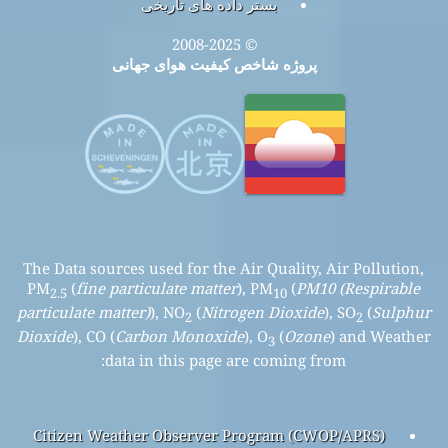
بستر داده های تاریخی
© 2008-2025
پروژه شاخص کیفیت هوای جهانی
The Data sources used for the Air Quality, Air Pollution,
PM
(
fine particulate matter
), PM
(
PM10 (Respirable
2.5
10
particulate matter)
), NO
(
Nitrogen Dioxide
), SO
(
Sulphur
2
2
Dioxide
), CO (
Carbon Monoxide
), O
(
Ozone
) and Weather
3
data in this page are coming from:
Citizen Weather Observer Program (CWOP/APRS)