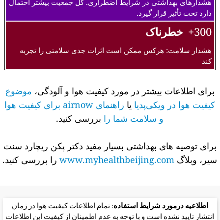
هشدارهای بهداشتی در شرایط اضطراری. کل جمعیت بیشتر احتمال
دارد تحت تأثیر قرار گیرد.
300+
خطرناک
هشدار سلامت: هرکس ممکن است اثرات جدی سلامتی را تجربه
کند
برای اطلاعات بیشتر در مورد کیفیت هوا و آلودگی،
موضوع
کیفیت هوا در ویکی‌پدیا
یا
راهنمای airnow برای کیفیت هوا
و سلامت شما را
بررسی کنید.
برای توصیه های بهداشتی بسیار مفید دکتر پکن ریچارد سنت
سیر، وبلاگ
www.myhealthbeijing.com
را بررسی کنید.
اطلاعیه درمورد شرایط استفاده
: تمام اطلاعات کیفیت هوا در زمان
انتشار تایید نشده است و با توجه به عدم اطمینان از کیفیت این اطلاعات