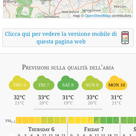
map ©
OpenStreetMap
contributors
Clicca qui per vedere la versione mobile di
questa pagina web
Previsioni sulla qualità dell'aria
THU 6
FRI 7
SAT 8
SUN 9
MON 10
32°C
33°C
31°C
33°C
31°C
21°C
20°C
19°C
20°C
21°C
PM
2.5
Thursday 6
Friday 7
0
3
6
9
12
15
18
21
0
3
6
9
12
15
18
21
0
3