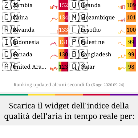
🇿🇲
🇺🇬
152
109
Zambia
Uganda
🇨🇳
🇲🇿
134
101
China
Mozambique
🇷🇼
🇱🇸
133
100
Rwanda
Lesotho
🇮🇩
🇵🇸
131
99
Indonesia
Palestine
🇨🇦
🇧🇩
130
99
Canada
Bangladesh
🇦🇪
🇶🇦
123
98
United Arab Emirates
Qatar
Ranking updated alcuni secondi fa
(6 ago 2026 09:24)
Scarica il widget dell'indice della
qualità dell'aria in tempo reale per: