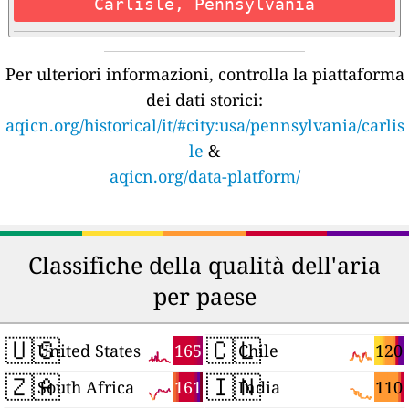
Carlisle, Pennsylvania
Per ulteriori informazioni, controlla la piattaforma
dei dati storici:
aqicn.org/historical/it/#city:usa/pennsylvania/carlis
le
&
aqicn.org/data-platform/
Classifiche della qualità dell'aria
per paese
🇺🇸
🇨🇱
165
120
United States
Chile
🇿🇦
🇮🇳
161
110
South Africa
India