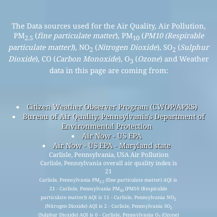
The Data sources used for the Air Quality, Air Pollution,
PM
(
fine particulate matter
), PM
(
PM10 (Respirable
2.5
10
particulate matter)
), NO
(
Nitrogen Dioxide
), SO
(
Sulphur
2
2
Dioxide
), CO (
Carbon Monoxide
), O
(
Ozone
) and Weather
3
data in this page are coming from:
Citizen Weather Observer Program (CWOP/APRS)
Bureau of Air Quality, Pennsylvania's Department of
Environmental Protection
Air Now - US EPA
Air Now - US EPA - Maryland state
Carlisle, Pennsylvania, USA Air Pollution
Carlisle, Pennsylvania overall air quality index is
21
Carlisle, Pennsylvania PM
(fine particulate matter) AQI is
2.5
21 - Carlisle, Pennsylvania PM
(PM10 (Respirable
10
particulate matter)) AQI is 11 - Carlisle, Pennsylvania NO
2
(Nitrogen Dioxide) AQI is 2 - Carlisle, Pennsylvania SO
2
(Sulphur Dioxide) AQI is 0 - Carlisle, Pennsylvania O
(Ozone)
3