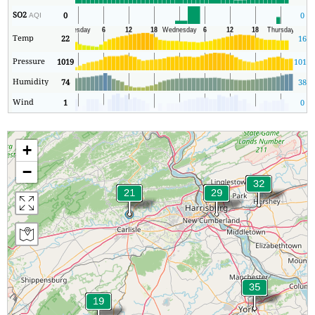
SO2
0
0
AQI
Temp
22
16
Pressure
1019
1017
Humidity
74
38
Wind
1
0
+
−