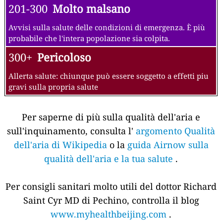
201-300
Molto malsano
Avvisi sulla salute delle condizioni di emergenza. È più
probabile che l'intera popolazione sia colpita.
300+
Pericoloso
Allerta salute: chiunque può essere soggetto a effetti piu
gravi sulla propria salute
Per saperne di più sulla qualità dell'aria e
sull'inquinamento, consulta l'
argomento Qualità
dell'aria di Wikipedia
o la
guida Airnow sulla
qualità dell'aria e la tua salute
.
Per consigli sanitari molto utili del dottor Richard
Saint Cyr MD di Pechino, controlla il blog
www.myhealthbeijing.com
.