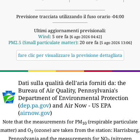
Previsione tracciata utilizzando il fuso orario -04:00
Ultimi aggiornamenti previsionali:
Wind
: 5 ore fa
[6 ago 2026 04:42]
PM2.5 (Small particulate matter)
: 20 ore fa
[5 ago 2026 13:06]
fare clic per visualizzare la previsione dettagliata
Dati sulla qualità dell'aria forniti da:
the
Bureau of Air Quality, Pennsylvania's
Department of Environmental Protection
(
dep.pa.gov
) and Air Now - US EPA
(
airnow.gov
)
Note that the measurements for PM
(respirable particulate
10
matter) and O
(ozone) are taken from the station:
Harrisburg,
3
Pennsylvania and the measurements for NO
(nitrogen