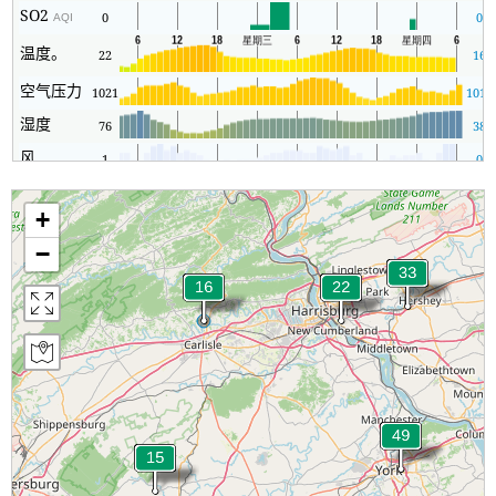
SO2
0
0
AQI
温度。
22
16
空气压力
1021
1018
湿度
76
38
风
1
0
+
−