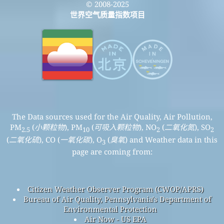
© 2008-2025
世界空气质量指数项目
The Data sources used for the Air Quality, Air Pollution,
PM
(
小颗粒物
), PM
(
可吸入颗粒物
), NO
(
二氧化氮
), SO
2.5
10
2
2
(
二氧化硫
), CO (
一氧化碳
), O
(
臭氧
) and Weather data in this
3
page are coming from:
Citizen Weather Observer Program (CWOP/APRS)
Bureau of Air Quality, Pennsylvania's Department of
Environmental Protection
Air Now - US EPA