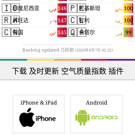
🇮🇩
🇵🇰
148
100
印度尼西亚
巴基斯坦
🇷🇼
🇨🇱
147
100
卢旺达
智利
🇨🇳
🇶🇦
145
99
中国
卡塔尔
Ranking updated 几秒前
(2026年8月7日 02:32)
下载 及时更新 空气质量指数 插件
iPhone & iPad
Android