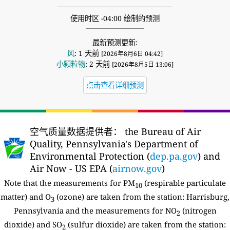
使用时区 -04:00 绘制的预测
最新预测更新:
风
: 1 天前
[2026年8月6日 04:42]
小颗粒物
: 2 天前
[2026年8月5日 13:06]
点击查看详细预测
空气质量数据提供者：
the Bureau of Air
Quality, Pennsylvania's Department of
Environmental Protection (
dep.pa.gov
) and
Air Now - US EPA (
airnow.gov
)
Note that the measurements for PM
(respirable particulate
10
matter) and O
(ozone) are taken from the station:
Harrisburg,
3
Pennsylvania and the measurements for NO
(nitrogen
2
dioxide) and SO
(sulfur dioxide) are taken from the station:
2