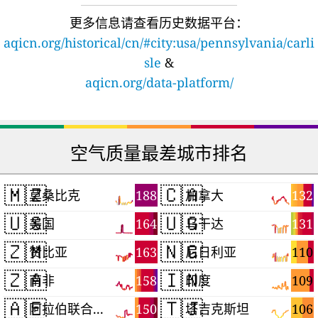
更多信息请查看历史数据平台：
aqicn.org/historical/cn/#city:usa/pennsylvania/carli
sle
&
aqicn.org/data-platform/
空气质量最差城市排名
🇲🇿
🇨🇦
188
132
莫桑比克
加拿大
🇺🇸
🇺🇬
164
131
美国
乌干达
🇿🇲
🇳🇬
163
110
赞比亚
尼日利亚
🇿🇦
🇮🇳
158
109
南非
印度
🇦🇪
🇹🇯
150
106
阿拉伯联合酋长国
塔吉克斯坦