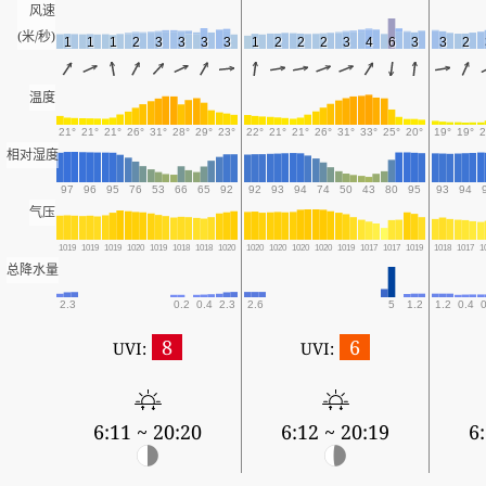
风速
(米/秒)
1
1
1
2
3
3
3
3
1
2
2
2
3
4
6
3
3
2
温度
21°
21°
21°
26°
31°
28°
29°
23°
22°
21°
21°
26°
31°
33°
25°
20°
19°
19°
2
相对湿度
97
96
95
76
53
66
65
92
92
93
94
74
50
43
80
95
93
94
气压
1019
1019
1019
1020
1019
1018
1018
1020
1020
1020
1020
1020
1019
1017
1017
1019
1018
1017
1
总降水量
2.3
0.2
0.4
2.3
2.6
5
1.2
1.2
0.4
0
8
6
UVI:
UVI:
6:11 ~ 20:20
6:12 ~ 20:19
6