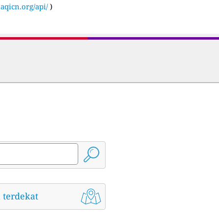
:
aqicn.org/api/
)
 terdekat