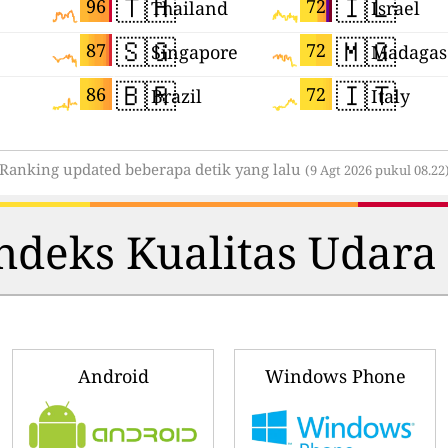
🇹🇭
🇮🇱
96
72
Thailand
Israel
🇸🇬
🇲🇬
87
72
Singapore
Madagas
🇧🇷
🇮🇹
86
72
Brazil
Italy
Ranking updated beberapa detik yang lalu
(9 Agt 2026 pukul 08.22
deks Kualitas Udara 
Android
Windows Phone