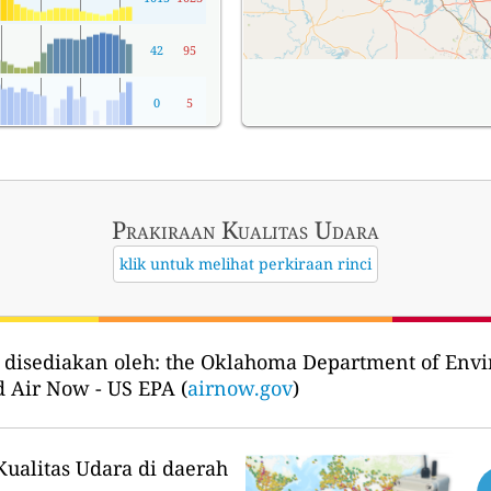
42
95
0
5
Prakiraan Kualitas Udara
klik untuk melihat perkiraan rinci
 disediakan oleh:
the Oklahoma Department of Envi
d Air Now - US EPA (
airnow.gov
)
ualitas Udara di daerah