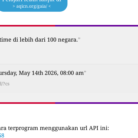
> aqicn.org/gaia/ <
time di lebih dari 100 negara.
”
ursday, May 14th 2026, 08:00 am
”
d/?cs
cara terprogram menggunakan url API ini:
68