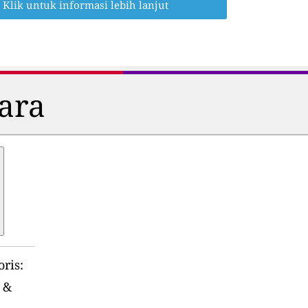
Klik untuk informasi lebih lanjut
dara
ris:
&