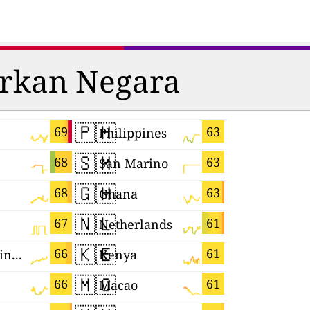
arkan Negara
🇵🇭
🇬🇷
69
63
Philippines
Greece
🇸🇲
🇩🇪
68
63
San Marino
Germany
🇬🇭
🇵🇱
68
63
Ghana
Poland
🇳🇱
🇹🇼
67
61
Netherlands
Taiwan
🇰🇪
🇲🇶
66
61
United Kingdom
Kenya
Martiniq
🇲🇴
🇲🇨
66
61
Macao
Monaco