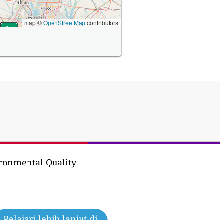
map ©
OpenStreetMap
contributors
ronmental Quality
Pelajari lebih lanjut di