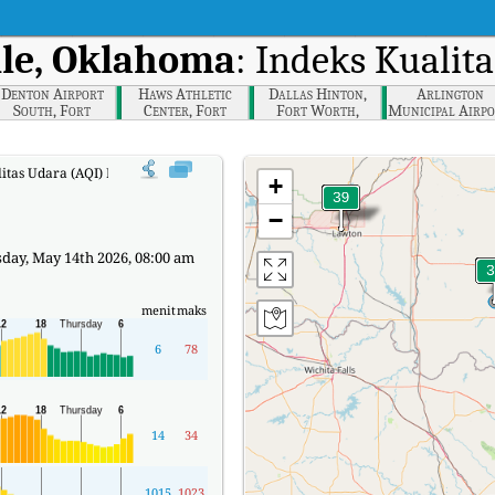
lle, Oklahoma
: Indeks Kualit
Denton Airport
Haws Athletic
Dallas Hinton,
Arlington
South, Fort
Center, Fort
Fort Worth,
Municipal Airpo
Worth, Dallas,
Worth, Dallas,
Dallas, Texas
Fort Worth,
Texas
Texas
Dallas, Texas
itas Udara (AQI) Real-time Burneyville, Oklahoma.
+
−
day, May 14th 2026, 08:00 am
menit
maks
6
78
14
34
1015
1023