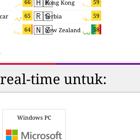
🇭🇰
🇨🇾
66
59
Hong Kong
Cyprus
🇷🇸
🇧🇪
65
59
car
Serbia
Belgium
🇳🇿
🇸🇰
64
58
New Zealand
Slovakia
)
real-time untuk:
Windows PC