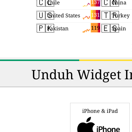
🇨🇱
🇨🇳
137
Chile
China
🇺🇸
🇹🇷
131
United States
Turkey
🇵🇰
🇪🇸
119
Pakistan
Spain
Unduh Widget In
iPhone & iPad