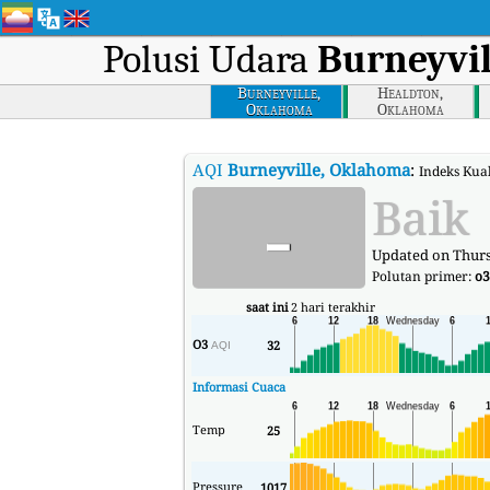
Polusi Udara
Burneyvi
Burneyville,
Healdton,
Oklahoma
Oklahoma
AQI
Burneyville, Oklahoma
:
Indeks Kual
-
Baik
Updated on Thurs
Polutan primer:
o3
saat ini
2 hari terakhir
O3
32
AQI
Informasi Cuaca
Temp
25
Pressure
1017