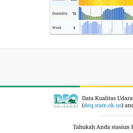
Humidity
72
Wind
5
Data Kualitas Udara
(
deq.state.ok.us
) an
Tahukah Anda stasiun K