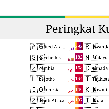
Peringkat K
🇦🇪
🇷🇼
292
United Arab Emirates
Rwand
🇸🇨
🇲🇾
182
Seychelles
Malaysi
🇿🇲
🇨🇦
168
Zambia
Canada
🇱🇸
🇹🇯
154
Lesotho
Tajikist
🇮🇩
🇰🇼
146
Indonesia
Kuwait
🇿🇦
🇮🇳
137
South Africa
India