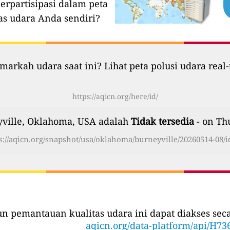
erpartisipasi dalam peta
as udara Anda sendiri?
markah udara saat ini? Lihat peta polusi udara real-
https://aqicn.org/here/id/
yville, Oklahoma, USA adalah
Tidak tersedia
- on Th
s://aqicn.org/snapshot/usa/oklahoma/burneyville/20260514-08/i
iun pemantauan kualitas udara ini dapat diakses se
aqicn.org/data-platform/api/H73