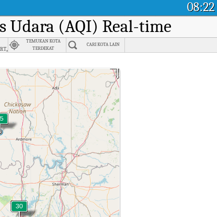
08:22
as Udara (AQI) Real-time
TEMUKAN KOTA
CARI KOTA LAIN
rt,
TERDEKAT