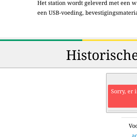
Het station wordt geleverd met een w
een USB-voeding, bevestigingsmateri
Historisch
Sorry, er 
Voo
a