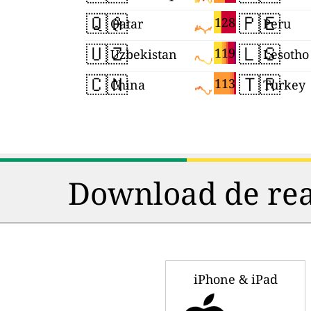
🇶🇦
🇵🇪
128
Qatar
Peru
🇺🇿
🇱🇸
119
Uzbekistan
Lesotho
🇨🇳
🇹🇷
113
China
Turkey
Download de rea
iPhone & iPad