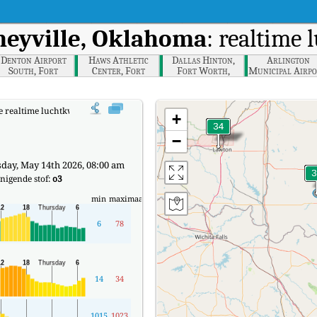
eyville, Oklahoma
: realtime 
Denton Airport
Haws Athletic
Dallas Hinton,
Arlington
South, Fort
Center, Fort
Fort Worth,
Municipal Airpo
Worth, Dallas,
Worth, Dallas,
Dallas, Texas
Fort Worth,
Texas
Texas
Dallas, Texas
e realtime luchtkwaliteitsindex (AQI) van Burneyville, Oklahoma.
+
−
day, May 14th 2026, 08:00 am
nigende stof:
o3
min
maximaal
6
78
14
34
1015
1023