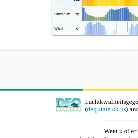
Humidity
72
Wind
5
Luchtkwaliteitsgege
(
deq.state.ok.us
) an
Weet u of e