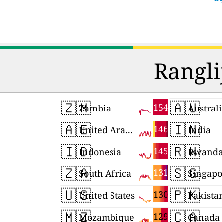
Rangli
🇿🇲
🇦🇺
154
Zambia
Austral
🇦🇪
🇮🇳
146
United Arab Emirates
India
🇮🇩
🇷🇼
145
Indonesia
Rwand
🇿🇦
🇸🇬
131
South Africa
Singapo
🇺🇸
🇵🇰
130
United States
Pakista
🇲🇿
🇨🇦
129
Mozambique
Canada