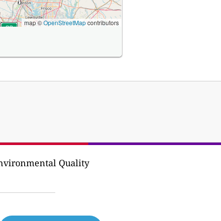
map ©
OpenStreetMap
contributors
nvironmental Quality