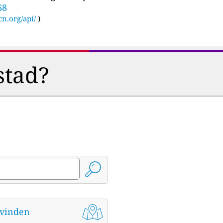
68
cn.org/api/
)
stad?
t vinden