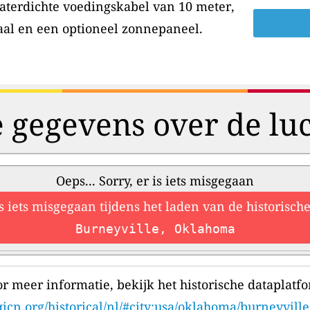
aterdichte voedingskabel van 10 meter,
aal en een optioneel zonnepaneel.
e gegevens over de luc
Oeps... Sorry, er is iets misgegaan
is iets misgegaan tijdens het laden van de historisc
Burneyville, Oklahoma
r meer informatie, bekijk het historische dataplatf
qicn.org/historical/nl/#city:usa/oklahoma/burneyville