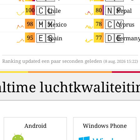
🇨🇱
🇳🇵
100
80
Chile
Nepal
🇲🇽
🇨🇾
98
78
Mexico
Cyprus
🇪🇸
🇩🇪
95
77
Spain
German
Ranking updated een paar seconden geleden
(8 aug. 2026 15:22)
ltime luchtkwaliteiti
Android
Windows Phone