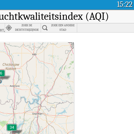
15:22
luchtkwaliteitsindex (AQI)
ZOEK DE
ZOEK EEN ANDERE
rt,
DICHTSTBIJZIJNDE
STAD
STAD