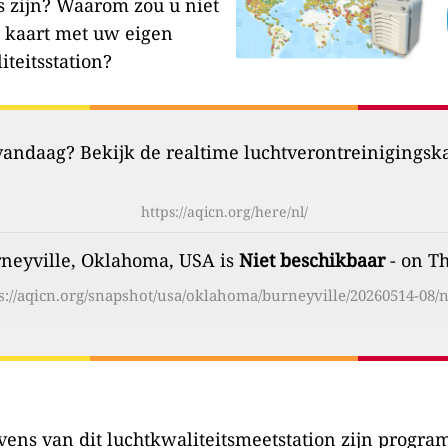
s zijn?
Waarom zou u niet
 kaart met uw eigen
iteitsstation?
 vandaag? Bekijk de realtime luchtverontreinigingsk
https://aqicn.org/here/nl/
rneyville, Oklahoma, USA is
Niet beschikbaar
- on Th
s://aqicn.org/snapshot/usa/oklahoma/burneyville/20260514-08/n
ens van dit luchtkwaliteitsmeetstation zijn program