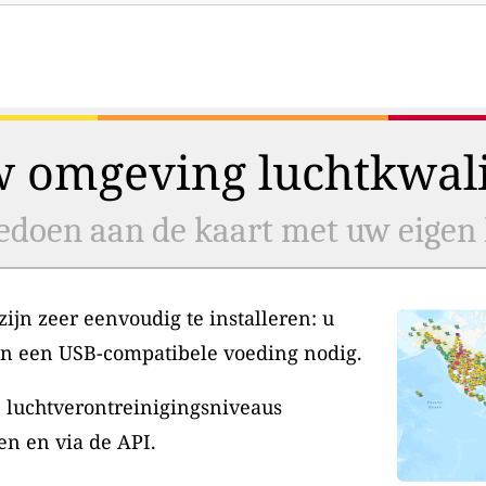
w omgeving luchtkwalit
doen aan de kaart met uw eigen l
jn zeer eenvoudig te installeren: u
en een USB-compatibele voeding nodig.
 luchtverontreinigingsniveaus
en en via de API.