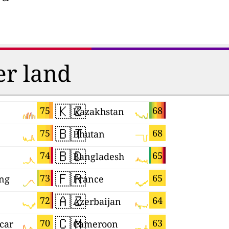
er land
🇰🇿
🇮🇱
75
68
Kazakhstan
Israel
🇧🇹
🇧🇷
75
68
Bhutan
Brazil
🇧🇩
🇷🇸
74
65
Bangladesh
Serbia
🇫🇷
🇲🇲
73
65
ng
France
Myanmar
🇦🇿
🇿🇼
72
64
Azerbaijan
Zimbabw
🇨🇲
🇨🇻
70
63
car
Cameroon
Cabo Ver