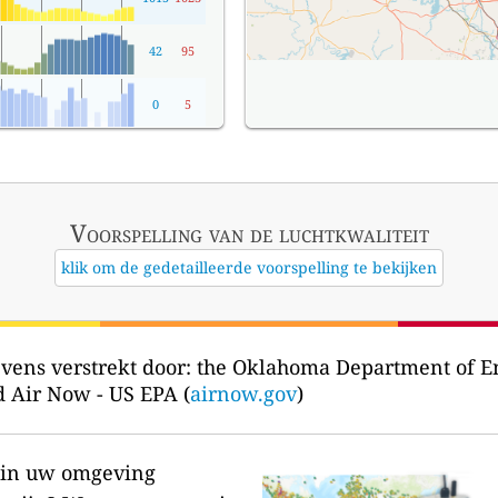
42
95
0
5
Voorspelling van de luchtkwaliteit
klik om de gedetailleerde voorspelling te bekijken
vens verstrekt door:
the Oklahoma Department of E
d Air Now - US EPA (
airnow.gov
)
r in uw omgeving