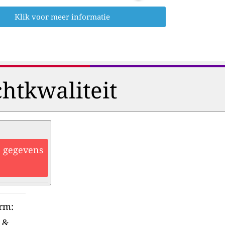
Klik voor meer informatie
htkwaliteit
he gegevens
orm:
&