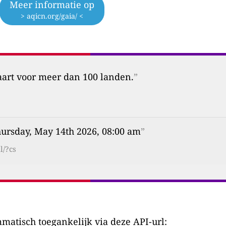
Meer informatie op
> aqicn.org/gaia/ <
aart voor meer dan 100 landen.
”
ursday, May 14th 2026, 08:00 am
”
l/?cs
matisch toegankelijk via deze API-url: