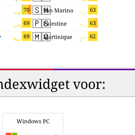
🇸🇲
🇾🇹
70
63
San Marino
Mayotte
🇵🇸
🇹🇼
69
63
Palestine
Taiwan
🇲🇶
🇸🇱
69
62
y
Martinique
Sierra Le
ndexwidget voor:
Windows PC