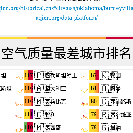
icn.org/historical/cn/#city:usa/oklahoma/burneyvill
aqicn.org/data-platform/
空气质量最差城市排名
🇵🇸
🇰🇷
117
87
斯坦
巴勒斯坦领土
韩国
🇦🇺
🇴🇲
116
81
克斯坦
澳大利亚
阿曼
🇲🇿
🇨🇾
116
80
莫桑比克
塞浦路斯
🇨🇱
🇷🇸
111
79
智利
塞尔维亚
🇲🇽
🇬🇭
110
78
墨西哥
加纳