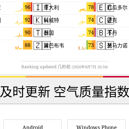
🇮🇹
🇪🇨
96
78
亚
意大利
厄瓜多尔
🇰🇼
🇨🇿
92
74
国
科威特
捷克
🇹🇭
🇧🇹
90
74
泰国
不丹
🇿🇼
🇸🇲
88
73
津巴布韦
圣马力诺
Ranking updated 几秒前
(2026年8月7日 20:34)
 及时更新 空气质量指数
Android
Windows Phone