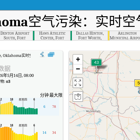
ahoma
空气污染：实时空气
Denton Airport
Haws Athletic
Dallas Hinton,
Arlington
South, Fort
Center, Fort
Fort Worth,
Municipal Airpo
Worth, Dallas,
Worth, Dallas,
Dallas, Texas
Fort Worth,
Texas
Texas
Dallas, Texas
ille, Oklahoma实时空气质量指数（AQI）。
+
数据
−
6年5月14日, 08:00
物:
o3
分钟
最大限度
6
78
14
34