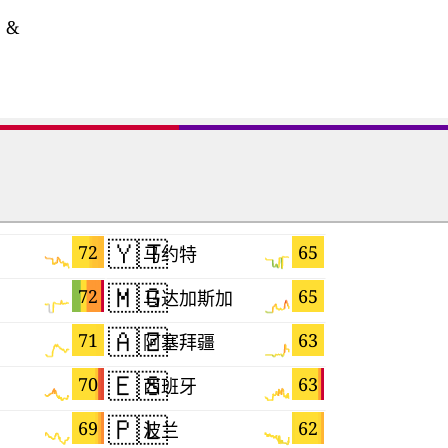
e
&
🇾🇹
🇵🇪
72
65
马约特
秘鲁
🇲🇬
🇨🇲
72
65
马达加斯加
喀麦隆
🇦🇿
🇲🇶
71
63
阿塞拜疆
马提尼克
🇪🇸
🇭🇺
70
63
西班牙
匈牙利
🇵🇱
🇹🇼
69
62
波兰
台湾