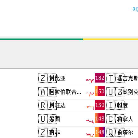
aq
🇿🇲
🇹🇯
182
赞比亚
塔吉克
🇦🇪
🇺🇿
150
阿拉伯联合酋长国
乌兹别
🇷🇼
🇮🇳
150
卢旺达
印度
🇺🇸
🇨🇦
148
美国
加拿大
🇿🇦
🇶🇦
148
南非
卡塔尔