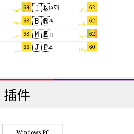
🇮🇱
🇩🇪
69
62
以色列
德国
🇧🇷
🇷🇺
68
62
巴西
俄罗斯
🇲🇪
🇫🇷
68
62
黑山
法国
🇯🇵
🇹🇹
66
60
日本
 插件
Windows PC