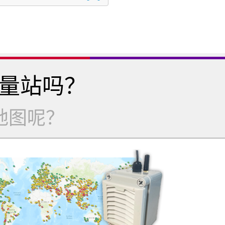
量站吗？
地图呢？