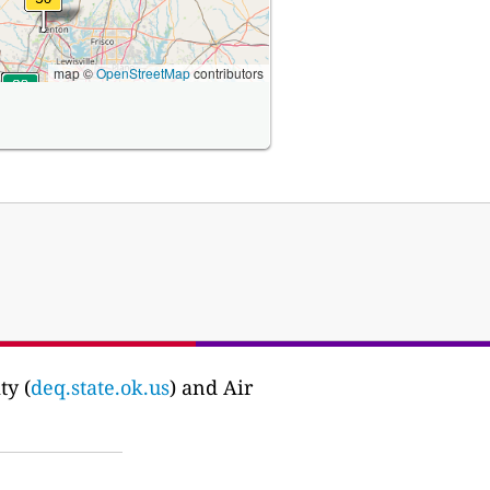
map ©
OpenStreetMap
contributors
y (
deq.state.ok.us
) and Air