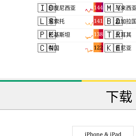
🇮🇩
🇲🇾
144
印度尼西亚
马来西
🇱🇸
🇧🇩
141
莱索托
孟加拉
🇵🇰
🇹🇷
138
巴基斯坦
土耳其
🇨🇳
🇰🇪
122
中国
肯尼亚
下载
iPhone & iPad