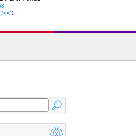
68
g/api/
)