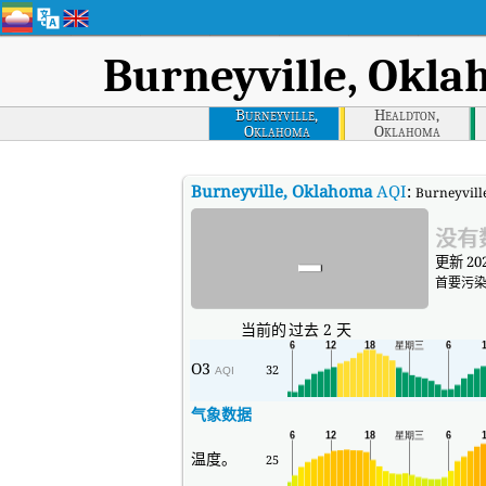
Burneyville, Okl
Burneyville,
Healdton,
Oklahoma
Oklahoma
Burneyville, Oklahoma
AQI
:
Burneyv
-
没有
更新 202
首要污染
当前的
过去 2 天
O3
32
AQI
气象数据
温度。
25