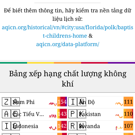
Để biết thêm thông tin, hãy kiểm tra nền tảng dữ
liệu lịch sử:
aqicn.org/historical/vn/#city:usa/florida/polk/baptis
t-childrens-home
&
aqicn.org/data-platform/
Bảng xếp hạng chất lượng không
khí
🇿🇦
🇮🇳
154
111
Nam Phi
Ấn Độ
🇦🇪
🇵🇰
143
110
Các Tiểu Vương quốc Ả Rập Thống nhất
Pakistan
🇮🇩
🇷🇼
142
107
Indonesia
Rwanda