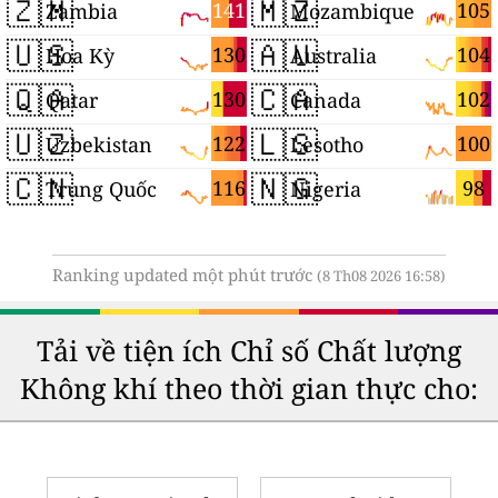
🇿🇲
🇲🇿
141
105
Zambia
Mozambique
🇺🇸
🇦🇺
130
104
Hoa Kỳ
Australia
🇶🇦
🇨🇦
130
102
Qatar
Canada
🇺🇿
🇱🇸
122
100
Uzbekistan
Lesotho
🇨🇳
🇳🇬
116
98
Trung Quốc
Nigeria
Ranking updated một phút trước
(8 Th08 2026 16:58)
Tải về tiện ích Chỉ số Chất lượng
Không khí theo thời gian thực cho: