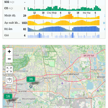
SO2
-
1
AQI
CO
1
1
AQI
Nhiệt độ.
29
26
Áp suất không khí
1021
101
Độ ẩm
82
62
Gió
4
0
+
−