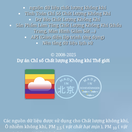
nguồn dữ liệu chất lượng không khí
Tính Toán Chỉ Số Chất Lượng Không Khí
Dự Báo Chất Lượng Không Khí
Sản Phẩm Làm Tăng Chất Lượng Không Khí (khẩu
Trang, Màn Hình Giám Sát ...)
API (Giao diện lập trình ứng dụng)
Nền tảng dữ liệu lịch sử
© 2008-2025
Dự án Chỉ số Chất lượng Không khí Thế giới
Các nguồn dữ liệu được sử dụng cho Chất lượng không khí,
Ô nhiễm không khí, PM
(
vật chất hạt mịn
), PM
(
vật
2.5
10