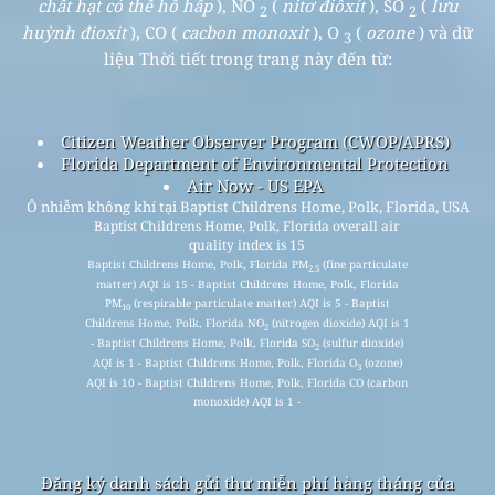
chất hạt có thể hô hấp
), NO
(
nitơ điôxít
), SO
(
lưu
2
2
huỳnh đioxit
), CO (
cacbon monoxit
), O
(
ozone
) và dữ
3
liệu Thời tiết trong trang này đến từ:
Citizen Weather Observer Program (CWOP/APRS)
Florida Department of Environmental Protection
Air Now - US EPA
Ô nhiễm không khí tại Baptist Childrens Home, Polk, Florida, USA
Baptist Childrens Home, Polk, Florida overall air
quality index is 15
Baptist Childrens Home, Polk, Florida PM
(fine particulate
2.5
matter) AQI is 15 - Baptist Childrens Home, Polk, Florida
PM
(respirable particulate matter) AQI is 5 - Baptist
10
Childrens Home, Polk, Florida NO
(nitrogen dioxide) AQI is 1
2
- Baptist Childrens Home, Polk, Florida SO
(sulfur dioxide)
2
AQI is 1 - Baptist Childrens Home, Polk, Florida O
(ozone)
3
AQI is 10 - Baptist Childrens Home, Polk, Florida CO (carbon
monoxide) AQI is 1 -
Đăng ký danh sách gửi thư miễn phí hàng tháng của