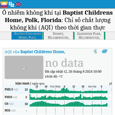
Ô nhiễm không khí tại
Baptist Childrens
Home, Polk, Florida
: Chỉ số chất lượng
không khí (AQI) theo thời gian thực
Baptist Childrens
Sydney,
Gardinier Park,
Home, Polk,
Hillsborough,
Hillsborough,
Florida
Florida
Florida
AQI của
Baptist Childrens Home, Polk, Florida
:
Chỉ số chất lượ
no data
-
Đã cập nhật t2, 26 tháng 8 2024 10:00
nhiệt độ:
-
°C
hiện hành
2 ngày qua
phú
PM2.5
15
10
AQI
PM10
5
1
AQI
O3
10
4
AQI
NO2
-
1
AQI