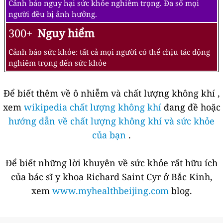
Cảnh báo nguy hại sức khỏe nghiêm trọng. Đa số mọi
người đều bị ảnh hưởng.
300+
Nguy hiểm
Cảnh báo sức khỏe: tất cả mọi người có thể chịu tác động
nghiêm trọng đến sức khỏe
Để biết thêm về ô nhiễm và chất lượng không khí ,
xem
wikipedia chất lượng không khí
đang đề hoặc
hướng dẫn về chất lượng không khí và sức khỏe
của bạn
.
Để biết những lời khuyên về sức khỏe rất hữu ích
của bác sĩ y khoa Richard Saint Cyr ở Bắc Kinh,
xem
www.myhealthbeijing.com
blog.