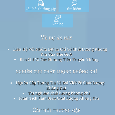
Câu hỏi thường gặp
tìm kiếm
Liên hệ
Về dự án này
Liên Hệ Với Nhóm Dự án Chỉ Số Chất Lượng Không
Khí Của Thế Giới
Báo Chí Và Các Phương Tiện Truyền Thông
nghiên cứu chất lượng không khí
Nguồn Cấp Thông Tin Và Bài Viết Về Chất Lượng
Không Khí
Thí nghiệm chất lượng không khí
Phân Tích Cảm Biến Chất Lượng Không Khí
Câu hỏi thường gặp