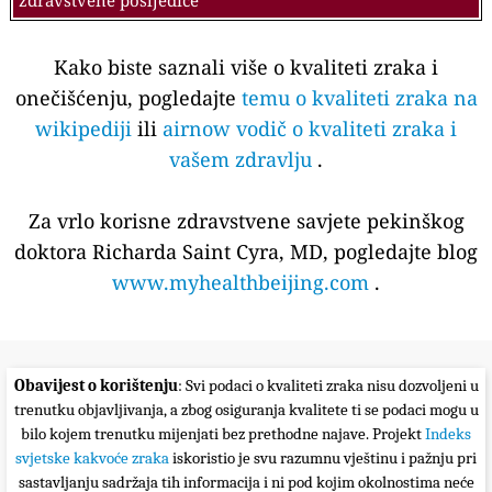
zdravstvene posljedice
Kako biste saznali više o kvaliteti zraka i
onečišćenju, pogledajte
temu o kvaliteti zraka na
wikipediji
ili
airnow vodič o kvaliteti zraka i
vašem zdravlju
.
Za vrlo korisne zdravstvene savjete pekinškog
doktora Richarda Saint Cyra, MD, pogledajte blog
www.myhealthbeijing.com
.
Obavijest o korištenju
: Svi podaci o kvaliteti zraka nisu dozvoljeni u
trenutku objavljivanja, a zbog osiguranja kvalitete ti se podaci mogu u
bilo kojem trenutku mijenjati bez prethodne najave. Projekt
Indeks
svjetske kakvoće zraka
iskoristio je svu razumnu vještinu i pažnju pri
sastavljanju sadržaja tih informacija i ni pod kojim okolnostima neće