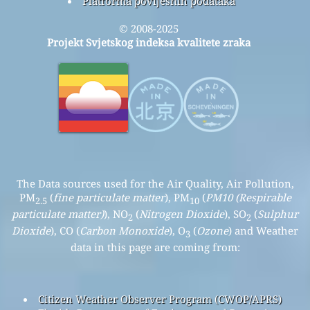
Platforma povijesnih podataka
© 2008-2025
Projekt Svjetskog indeksa kvalitete zraka
The Data sources used for the Air Quality, Air Pollution,
PM
(
fine particulate matter
), PM
(
PM10 (Respirable
2.5
10
particulate matter)
), NO
(
Nitrogen Dioxide
), SO
(
Sulphur
2
2
Dioxide
), CO (
Carbon Monoxide
), O
(
Ozone
) and Weather
3
data in this page are coming from:
Citizen Weather Observer Program (CWOP/APRS)