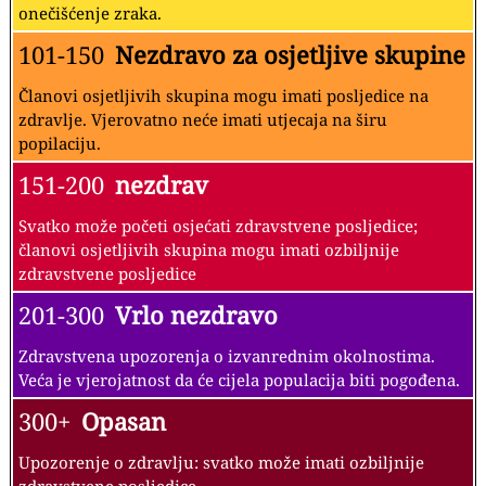
onečišćenje zraka.
101-150
Nezdravo za osjetljive skupine
Članovi osjetljivih skupina mogu imati posljedice na
zdravlje. Vjerovatno neće imati utjecaja na širu
popilaciju.
151-200
nezdrav
Svatko može početi osjećati zdravstvene posljedice;
članovi osjetljivih skupina mogu imati ozbiljnije
zdravstvene posljedice
201-300
Vrlo nezdravo
Zdravstvena upozorenja o izvanrednim okolnostima.
Veća je vjerojatnost da će cijela populacija biti pogođena.
300+
Opasan
Upozorenje o zdravlju: svatko može imati ozbiljnije