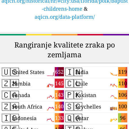
aqicn.org/historical/hr/#city:usa/florida/polk/baptist
-childrens-home
&
aqicn.org/data-platform/
Rangiranje kvalitete zraka po
zemljama
🇺🇸
🇮🇳
652
119
United States
India
🇿🇲
🇨🇱
145
110
Zambia
Chile
🇨🇦
🇵🇰
143
106
Canada
Pakistan
🇿🇦
🇸🇨
140
100
South Africa
Seychelles
🇮🇩
🇶🇦
133
96
Indonesia
Qatar