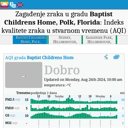
Zagađenje zraka u gradu
Baptist
Childrens Home, Polk, Florida
: Indeks
kvalitete zraka u stvarnom vremenu (AQI)
Baptist Childrens
Sydney,
Gardinier Park,
Home, Polk,
Hillsborough,
Hillsborough,
Florida
Florida
Florida
AQI grada
Baptist Childrens Home, Polk, Florida
:
Baptist Child
Dobro
-
Updated on Monday, Aug 26th 2024, 10:00 am
temperatura:
-
°C
Trenutno
posljednja 2 dana
min
PM2.5
15
10
AQI
PM10
5
1
AQI
O3
10
4
AQI
NO2
-
1
AQI