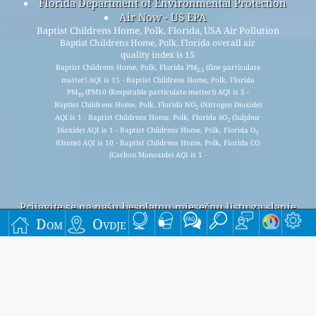
Florida Department of Environmental Protection
Air Now - US EPA
Baptist Childrens Home, Polk, Florida, USA Air Pollution
Baptist Childrens Home, Polk, Florida overall air
quality index is 15
Baptist Childrens Home, Polk, Florida PM
(fine particulate
2.5
matter) AQI is 15 - Baptist Childrens Home, Polk, Florida
PM
(PM10 (Respirable particulate matter)) AQI is 5 -
10
Baptist Childrens Home, Polk, Florida NO
(Nitrogen Dioxide)
2
AQI is 1 - Baptist Childrens Home, Polk, Florida SO
(Sulphur
2
Dioxide) AQI is 1 - Baptist Childrens Home, Polk, Florida O
3
(Ozone) AQI is 10 - Baptist Childrens Home, Polk, Florida CO
(Carbon Monoxide) AQI is 1 -
Prijavite se na našu besplatnu mjesečnu listu za slanje
e-pošte i primajte obavijesti kada budu dostupni novi
Dom
Ovdje
članci.
podnijeti
This page has been generated on Thursday, Aug 6th 2026, 20:17 pm CST from jp2n