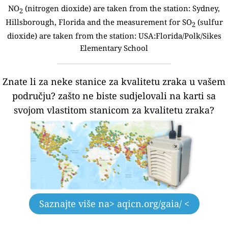
NO
(nitrogen dioxide) are taken from the station:
Sydney,
2
Hillsborough, Florida and the measurement for SO
(sulfur
2
dioxide) are taken from the station: USA:Florida/Polk/Sikes
Elementary School
Znate li za neke stanice za kvalitetu zraka u vašem
području?
zašto ne biste sudjelovali na karti sa
svojom vlastitom stanicom za kvalitetu zraka?
Saznajte više na
> aqicn.org/gaia/ <