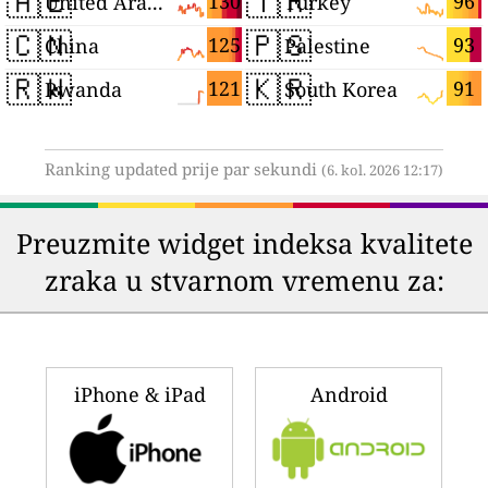
🇦🇪
🇹🇷
130
96
United Arab Emirates
Turkey
🇨🇳
🇵🇸
125
93
China
Palestine
🇷🇼
🇰🇷
121
91
Rwanda
South Korea
Ranking updated prije par sekundi
(6. kol. 2026 12:17)
Preuzmite widget indeksa kvalitete
zraka u stvarnom vremenu za:
iPhone & iPad
Android