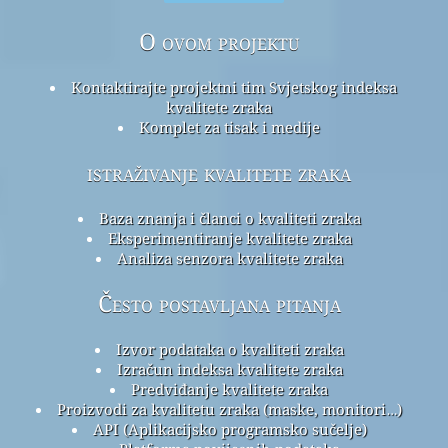
O ovom projektu
Kontaktirajte projektni tim Svjetskog indeksa
kvalitete zraka
Komplet za tisak i medije
istraživanje kvalitete zraka
Baza znanja i članci o kvaliteti zraka
Eksperimentiranje kvalitete zraka
Analiza senzora kvalitete zraka
Često postavljana pitanja
Izvor podataka o kvaliteti zraka
Izračun indeksa kvalitete zraka
Predviđanje kvalitete zraka
Proizvodi za kvalitetu zraka (maske, monitori…)
API (Aplikacijsko programsko sučelje)