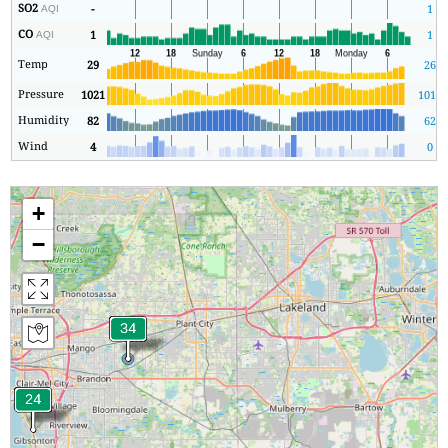
SO2
-
1
AQI
CO
1
1
AQI
Temp
29
26
Pressure
1021
1018
Humidity
82
62
Wind
4
0
+
−