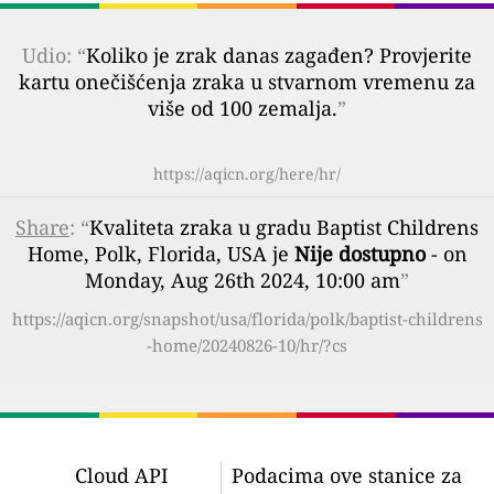
Udio: “
Koliko je zrak danas zagađen? Provjerite
kartu onečišćenja zraka u stvarnom vremenu za
više od 100 zemalja.
”
https://aqicn.org/here/hr/
Share
: “
Kvaliteta zraka u gradu Baptist Childrens
Home, Polk, Florida, USA je
Nije dostupno
- on
Monday, Aug 26th 2024, 10:00 am
”
https://aqicn.org/snapshot/usa/florida/polk/baptist-childrens
-home/20240826-10/hr/?cs
Cloud API
Podacima ove stanice za