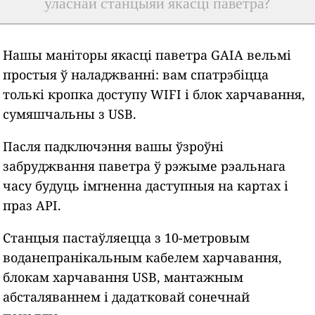
уласнай станцыяй якасці паветра?
Нашы маніторы якасці паветра GAIA вельмі
простыя ў наладжванні: вам спатрэбіцца
толькі кропка доступу WIFI і блок харчавання,
сумяшчальны з USB.
Пасля падключэння вашы ўзроўні
забруджвання паветра ў рэжыме рэальнага
часу будуць імгненна даступныя на картах і
праз API.
Станцыя пастаўляецца з 10-метровым
воданепранікальным кабелем харчавання,
блокам харчавання USB, мантажным
абсталяваннем і дадатковай сонечнай