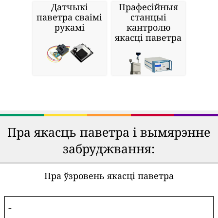
Датчыкі
Прафесійныя
паветра сваімі
станцыі
рукамі
кантролю
якасці паветра
Пра якасць паветра і вымярэнне
забруджвання:
Пра ўзровень якасці паветра
-