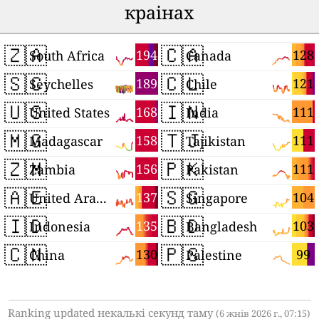
краінах
🇿🇦
🇨🇦
194
128
South Africa
Canada
🇸🇨
🇨🇱
189
121
Seychelles
Chile
🇺🇸
🇮🇳
168
111
United States
India
🇲🇬
🇹🇯
158
111
Madagascar
Tajikistan
🇿🇲
🇵🇰
156
111
Zambia
Pakistan
🇦🇪
🇸🇬
137
104
United Arab Emirates
Singapore
🇮🇩
🇧🇩
135
103
Indonesia
Bangladesh
🇨🇳
🇵🇸
130
99
China
Palestine
Ranking updated некалькі секунд таму
(6 жнів 2026 г., 07:15)