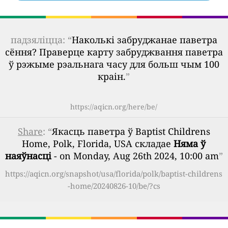
падзяліцца: “
Наколькі забруджанае паветра
сёння? Праверце карту забруджвання паветра
ў рэжыме рэальнага часу для больш чым 100
краін.
”
https://aqicn.org/here/be/
Share
: “
Якасць паветра ў Baptist Childrens
Home, Polk, Florida, USA складае
Няма ў
наяўнасці
- on Monday, Aug 26th 2024, 10:00 am
”
https://aqicn.org/snapshot/usa/florida/polk/baptist-childrens
-home/20240826-10/be/?cs