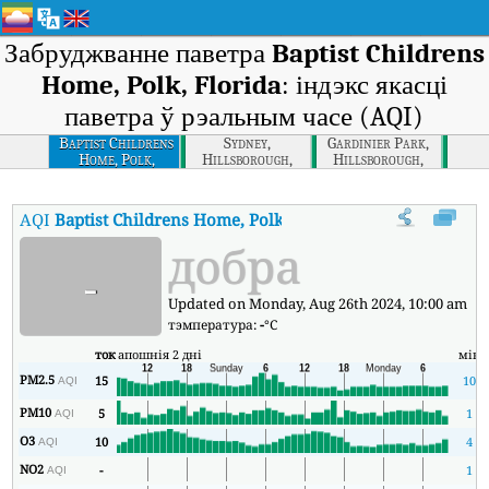
Забруджванне паветра
Baptist Childrens
Home, Polk, Florida
: індэкс якасці
паветра ў рэальным часе (AQI)
Baptist Childrens
Sydney,
Gardinier Park,
Home, Polk,
Hillsborough,
Hillsborough,
Florida
Florida
Florida
AQI
Baptist Childrens Home, Polk, Florida
:
Індэкс якасці паветр
добра
-
Updated on Monday, Aug 26th 2024, 10:00 am
тэмпература:
-
°C
ток
апошнія 2 дні
мін
PM2.5
15
10
AQI
PM10
5
1
AQI
O3
10
4
AQI
NO2
-
1
AQI