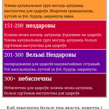
Члены адчувальных груп могуць адчуваць
наступствы для здароўя. Шырокая грамадскасць,
хутчэй за ўсё, будуць закрануты няма.
151-200
нездаровы
Кожны можа пачаць адчуваць ўздзеянне на здароўе;
Члены адчувальных груп могуць адчуваць больш
сур'ёзныя наступствы для здароўя
201-300
Вельмі Нездаровы
папярэджання для здароўя надзвычайных сітуацый.
Усё насельніцтва, хутчэй за ўсё, будуць закрануты.
300+
небяспечны
Небяспечна для здароўя: кожны можа адчуваць
больш сур'ёзныя наступствы для здароўя
Каб даведацца больш пра якасць паветра і