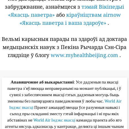
забруджванне, азнаёмцеся з
тэмай Вікіпедыі
«Якасць паветра»
або
кіраўніцтвам airnow
«Якасць паветра і ваша здароўе»
.
Вельмі карысныя парады па здароўі ад доктара
медыцынскіх навук з Пекіна Рычарда Сэн-Сіра
глядзіце ў блогу
www.myhealthbeijing.com
.
Апавяшчэнне аб выкарыстанні
: Усе дадзеныя па якасці
паветра з'яўляюцца неправеранымі на момант публікацыі, і ў
сувязі з забеспячэннем якасці гэтых дадзеныя могуць быць
зменены без папярэдняга паведамлення ў любы час.
World Air
Індэкс якасці
Праект ажыццяўляецца ўсе разумныя навыкі і
сыход пры складанні зместу гэтай інфармацыі і ні пры якіх
абставінах не
World Air Індэкс якасці
каманда праекта або яго
агенты нясуць адказнасць у кантракце, деликта ці іншым чынам