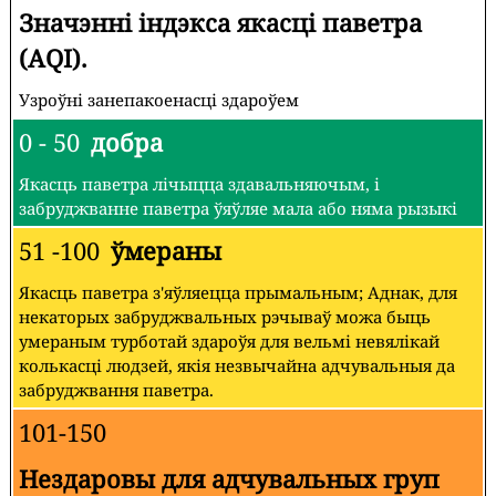
Значэнні індэкса якасці паветра
(AQI).
Узроўні занепакоенасці здароўем
0 - 50
добра
Якасць паветра лічыцца здавальняючым, і
забруджванне паветра ўяўляе мала або няма рызыкі
51 -100
ўмераны
Якасць паветра з'яўляецца прымальным; Аднак, для
некаторых забруджвальных рэчываў можа быць
умераным турботай здароўя для вельмі невялікай
колькасці людзей, якія незвычайна адчувальныя да
забруджвання паветра.
101-150
Нездаровы для адчувальных груп