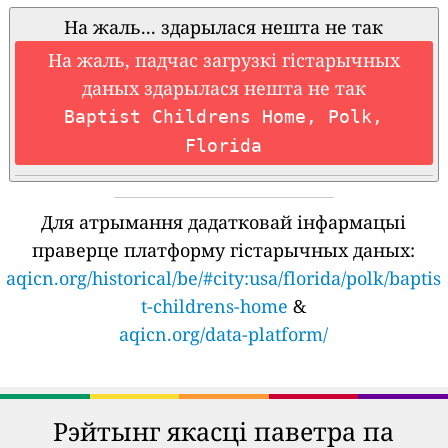
На жаль... здарылася нешта не так
На жаль, падчас загрузкі гістарычных
даных здарылася нешта не так
Baptist Childrens Home, Polk,
Florida
Для атрымання дадатковай інфармацыі
праверце платформу гістарычных даных:
aqicn.org/historical/be/#city:usa/florida/polk/baptis
t-childrens-home
&
aqicn.org/data-platform/
Рэйтынг якасці паветра па