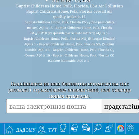
Air Now - US EPA
Baptist Childrens Home, Polk, Florida, USA Air Pollution
Baptist Childrens Home, Polk, Florida overall air
quality index is 15
Baptist Childrens Home, Polk, Florida PM
(fine particulate
2.5
matter) AQI is 15 - Baptist Childrens Home, Polk, Florida
PM
(PM10 (Respirable particulate matter)) AQI is 5 -
10
Baptist Childrens Home, Polk, Florida NO
(Nitrogen Dioxide)
2
AQI is 1 - Baptist Childrens Home, Polk, Florida SO
(Sulphur
2
Dioxide) AQI is 1 - Baptist Childrens Home, Polk, Florida O
3
(Ozone) AQI is 10 - Baptist Childrens Home, Polk, Florida CO
(Carbon Monoxide) AQI is 1 -
Падпішыцеся на наш бясплатны штомесячны спіс
рассылкі і атрымлівайце апавяшчэнні, калі з'явяцца
новыя артыкулы.
прадставіц
This page has been generated on Thursday, Aug 6th 2026, 15:15 pm CST from jp2n
дадому
тут