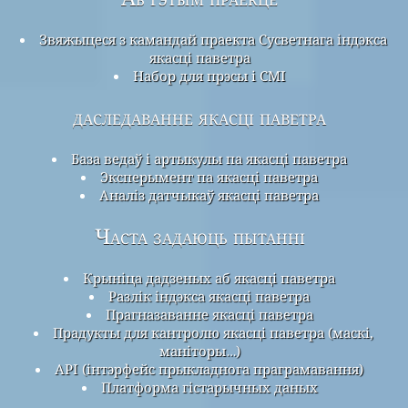
Звяжыцеся з камандай праекта Сусветнага індэкса
якасці паветра
Набор для прэсы і СМІ
даследаванне якасці паветра
База ведаў і артыкулы па якасці паветра
Эксперымент па якасці паветра
Аналіз датчыкаў якасці паветра
Часта задаюць пытанні
Крыніца дадзеных аб якасці паветра
Разлік індэкса якасці паветра
Прагназаванне якасці паветра
Прадукты для кантролю якасці паветра (маскі,
маніторы…)
API (інтэрфейс прыкладнога праграмавання)
Платформа гістарычных даных