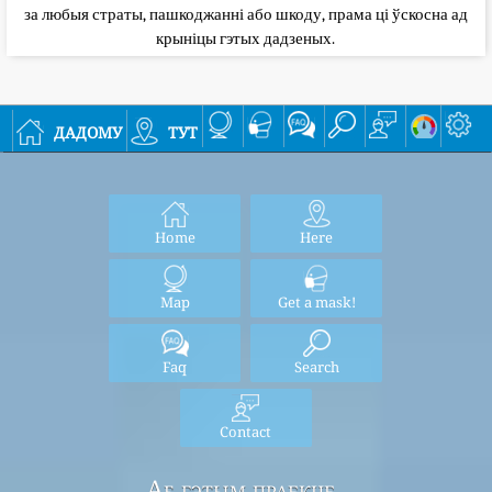
за любыя страты, пашкоджанні або шкоду, прама ці ўскосна ад
крыніцы гэтых дадзеных.
дадому
тут
Home
Here
Map
Get a mask!
Faq
Search
Contact
Аб гэтым праекце