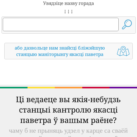
Увядзіце назву горада
↓ ↓ ↓
або дазвольце нам знайсці бліжэйшую
станцыю маніторынгу якасці паветра
Ці ведаеце вы якія-небудзь
станцыі кантролю якасці
паветра ў вашым раёне?
чаму б не прыняць удзел у карце са сваёй