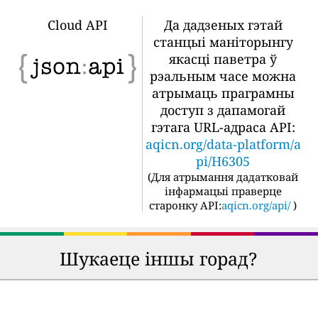
Cloud API
Да дадзеных гэтай
станцыі маніторынгу
якасці паветра ў
рэальным часе можна
атрымаць праграмны
доступ з дапамогай
гэтага URL-адраса API:
aqicn.org/data-platform/a
pi/H6305
(
Для атрымання дадатковай
інфармацыі праверце
старонку API:
aqicn.org/api/
)
Шукаеце іншы горад?