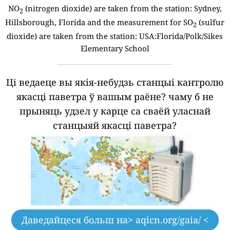
NO
(nitrogen dioxide) are taken from the station:
Sydney,
2
Hillsborough, Florida and the measurement for SO
(sulfur
2
dioxide) are taken from the station: USA:Florida/Polk/Sikes
Elementary School
Ці ведаеце вы якія-небудзь станцыі кантролю
якасці паветра ў вашым раёне?
чаму б не
прыняць удзел у карце са сваёй уласнай
станцыяй якасці паветра?
Даведайцеся больш на
> aqicn.org/gaia/ <