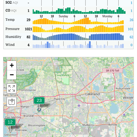
SO2
-
1
AQI
CO
1
1
AQI
Temp
29
26
Pressure
1021
1018
Humidity
82
62
Wind
4
0
+
−