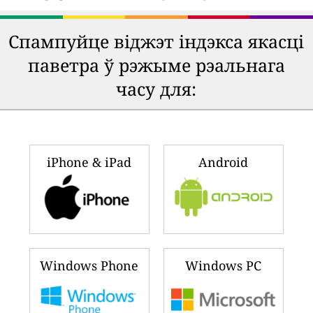
Спампуйце віджэт індэкса якасці
паветра ў рэжыме рэальнага
часу для:
iPhone & iPad
Android
Windows Phone
Windows PC