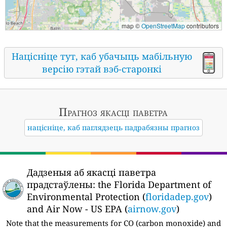
map ©
OpenStreetMap
contributors
Націсніце тут, каб убачыць мабільную
версію гэтай вэб-старонкі
Прагноз якасці паветра
націсніце, каб паглядзець падрабязны прагноз
Дадзеныя аб якасці паветра
прадстаўлены:
the Florida Department of
Environmental Protection (
floridadep.gov
)
and Air Now - US EPA (
airnow.gov
)
Note that the measurements for CO (carbon monoxide) and