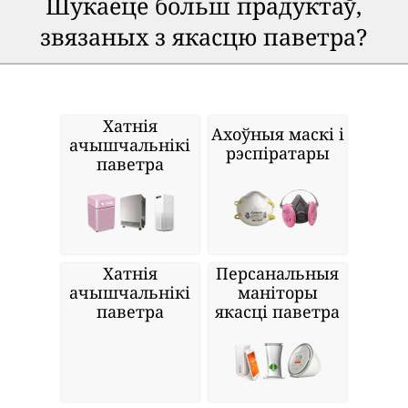
Шукаеце больш прадуктаў,
звязаных з якасцю паветра?
Хатнія
Ахоўныя маскі і
ачышчальнікі
рэспіратары
паветра
Хатнія
Персанальныя
ачышчальнікі
маніторы
паветра
якасці паветра