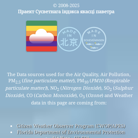
© 2008-2025
Праект Сусветнага індэкса якасці паветра
The Data sources used for the Air Quality, Air Pollution,
PM
(
fine particulate matter
), PM
(
PM10 (Respirable
2.5
10
particulate matter)
), NO
(
Nitrogen Dioxide
), SO
(
Sulphur
2
2
Dioxide
), CO (
Carbon Monoxide
), O
(
Ozone
) and Weather
3
data in this page are coming from:
Citizen Weather Observer Program (CWOP/APRS)
Florida Department of Environmental Protection