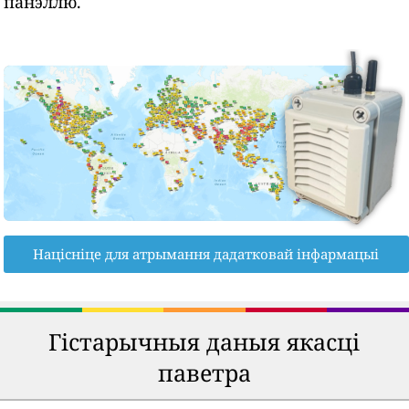
панэллю.
Націсніце для атрымання дадатковай інфармацыі
Гістарычныя даныя якасці
паветра